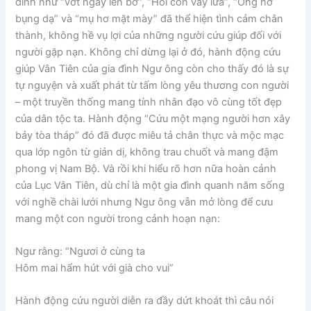
đình như “vớt ngay lên bờ”, “Hối con vầy lửa”, “Ông hơ
bụng dạ” và “mụ hơ mặt mày” đã thể hiện tình cảm chân
thành, không hề vụ lợi của những người cứu giúp đối với
người gặp nạn. Không chỉ dừng lại ở đó, hành động cứu
giúp Vân Tiên của gia đình Ngư ông còn cho thấy đó là sự
tự nguyện và xuất phát từ tấm lòng yêu thương con người
– một truyền thống mang tính nhân đạo vô cùng tốt đẹp
của dân tộc ta. Hành động “Cứu một mạng người hơn xây
bảy tòa tháp” đó đã được miêu tả chân thực và mộc mạc
qua lớp ngôn từ giản dị, không trau chuốt và mang đậm
phong vị Nam Bộ. Và rồi khi hiểu rõ hơn nữa hoàn cảnh
của Lục Vân Tiên, dù chỉ là một gia đình quanh năm sống
với nghề chài lưới nhưng Ngư ông vẫn mở lòng để cưu
mang một con người trong cảnh hoạn nạn:
Ngư rằng: “Ngươi ở cùng ta
Hôm mai hẩm hút với già cho vui”
Hành động cứu người diễn ra đầy dứt khoát thì câu nói