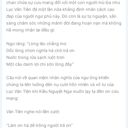
chan chứa sự cưu mang đối với một con người mù lòa như
Lục Vân Tiên đã một lần nữa khẳng định nhân cách cao
đẹp của người ngư phủ này. Đó còn là sự tự nguyện, sẵn
sàng chăm sóc những mảnh đời đang hoạn nạn mà không
hề mong nhận lại điều gì:
Ngư rằng: “Lòng lão chẳng mơ
Dốc lòng nhơn nghĩa há chờ trả ơn
Nước trong rửa sạch ruột trơn
Một câu danh lợi chi sờn lòng đây”
Câu nói về quan niệm nhân nghĩa của ngư ông khiến
chúng ta liên tưởng đến nụ cười hồn nhiên và vô tư của
Lục Vân Tiên khi Kiều Nguyệt Nga muốn lạy tạ đền ơn cứu
mạng:
Vân Tiên nghe nói liền cười:
“Làm ơn há dễ trông người trả ơn”