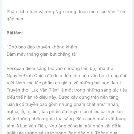
Phân tích nhân vật ông Ngư trong đoạn trích Lục Vân Tiên
gặp nạn
Bài làm:
“Chở bao đạo thuyền không khẳm
Đâm mấy thằng gian bút chẳng tà”
Với quan điểm sáng tác văn chương tiến bộ, nhà thơ
Nguyễn Đình Chiểu đã đem đến cho nền văn học trung đại
Việt Nam các tác phẩm có giá trị về những bài học đạo lí.
Truyện thơ “Lục Vân Tiên” là một trong những sáng tác tiêu
biểu thể hiện rõ điều này. Được xây dựng trên nền tảng
luân lí cổ truyền bao gồm những phẩm chất như “nhân,
nghĩa, lễ, trí, tín”, tác phẩm đã truyền tải nhiều bài học lớn
về tư tưởng nhân nghĩa tỏa sáng. Bên cạnh nhân vật trung
tâm là Lục Vân Tiên, Ngư ông cũng là một nhân vật để lại
nhiều ấn tượng sâu sắc trong lòng độc giả. Thông qua