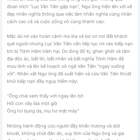
đoạn trích “Lục Vân Tiên gặp nạn”, Ngư ông hiện lên với vẻ
đẹp nhân nghĩa thông qua việc làm nhân nghĩa cùng nhân
cách cao cả và cuộc sống vô cùng thanh cao.
Mặc dù rơi vào hoàn cảnh mù lòa và bơ vơ nơi đất khách
quê người nhưng Lục Vân Tiên vẫn tiếp tục rơi vào kiếp nạn
khi bị Trịnh Hâm hãm hại. Do lòng đố kị, ghen ghét và tâm
địa độc ác, bất tín, bất nhân và bất nghĩa Trịnh Hâm đã
mưu tính và lên kế hoạch xô ngã Vân Tiên “ngay xuống
vời”. Nhân vật Ngư ông đã xuất hiện và cứu Vân Tiên thoát
khỏi kiếp nạn đầy nguy hiểm này:
“Ông chài xem thấy vớt ngay lên bờ
Hối con vầy lửa một giờ
Ông hơ bụng dạ, mụ hơ mặt mày”
Những hành động cứu người đầy khẩn trương và dứt
khoát, không chút đắn đo, suy tính của Ngư ông và gia