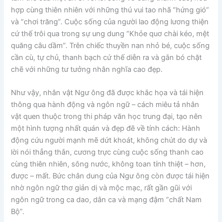
hợp cùng thiên nhiên với những thú vui tao nhã “hứng gió”
và “chơi trăng”. Cuộc sống của người lao động lương thiện
cứ thế trôi qua trong sự ung dung “Khỏe quơ chài kéo, mệt
quăng câu dầm”. Trên chiếc thuyền nan nhỏ bé, cuộc sống
cần cù, tự chủ, thanh bạch cứ thế diễn ra và gắn bó chặt
chẽ với những tư tưởng nhân nghĩa cao đẹp.
Như vậy, nhân vật Ngư ông đã được khắc họa và tái hiện
thông qua hành động và ngôn ngữ – cách miêu tả nhân
vật quen thuộc trong thi pháp văn học trung đại, tạo nên
một hình tượng nhất quán và đẹp đẽ về tính cách: Hành
động cứu người mạnh mẽ dứt khoát, không chút do dự và
lời nói thẳng thắn, cương trực cùng cuộc sống thanh cao
cùng thiên nhiên, sông nước, không toan tính thiệt – hơn,
được – mất. Bức chân dung của Ngư ông còn được tái hiện
nhờ ngôn ngữ thơ giản dị và mộc mạc, rất gần gũi với
ngôn ngữ trong ca dao, dân ca và mạng đậm “chất Nam
Bộ”.