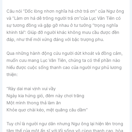
Câu nói “Dốc lòng nhơn nghĩa há chờ trả ơn” của Ngư ông
và “Làm ơn há dễ trông người trả ơn”của Lục Vân Tiên có
sự tương đồng và gặp gỡ nhau ở tư tưởng “trọng nghĩa
khinh tài”: Giúp đỡ người khác không mưu cầu được đền
đáp, như thế mới xứng đáng với bậc trượng phu.
Qua những hành động cứu người dứt khoát và đồng cảm,
muốn cưu mang Lục Vân Tiên, chúng ta có thể phần nào
hiểu được cuộc sống thanh cao của người ngư phủ lương
thiện:
“Rày dai mai vịnh vui vầy
Ngày kia hứng gió, đêm này chơi trăng
Một mình thong thả làm ăn
Khỏe quơ chài kéo, mệt quăng câu dầm”
Tuy chỉ là người ngư dân nhưng Ngư ông lại hiện lên trong
tâm thế của một ẩn sĩ với lối sống vô cùng thanh cao, hòa