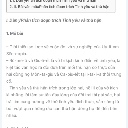
I. Dàn ýPhân tích đoạn trích Tình yêu và thù hận
II. Bài văn mẫuPhân tích đoạn trích Tình yêu và thù hận
I. Dàn ýPhân tích đoạn trích Tình yêu và thù hận
1. Mở bài
– Giới thiệu sơ lược về cuộc đời và sự nghiệp của Uy-li-am
Sếch-xpia.
– Rô-mê-ô và Giu-li-ét là vở bi kịch kinh điển về tình yêu, là
kiệt tác văn học ra đời dựa trên mối thù hận có thực của
hai dòng họ Môn-ta-giu và Ca-piu-lét tại I-ta-li-a thời trung
cổ.
– Tình yêu và thù hận trích trong lớp hai, hồi II của vở kịch
là những lời tâm sự tận đáy lòng của đôi trai tài gái sắc, hai
trái tim cùng hướng về thứ tình yêu đích thực, sẵn sàng từ
bỏ, vượt qua những rào cản thù hận dòng họ để đến bên
nhau.