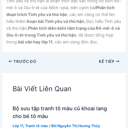
Tình yêu và thù hận là đoạn trích đặc sắc trong vở kịch Rô-
mê-ô và Giu-li-ét của Xếch-xpia, bên cạnh bài
Phân tích
đoạn trích Tình yêu và thù hận
, các em cũng có thể tìm
hiểu thêm:
Soạn bài Tình yêu và thù hận,
Đọc hiểu Tình yêu
và thù hận,
Phân tích diễn biến tâm trạng của Rô-mê-ô và
Giu-li-ét trong Tình yêu và thù hận
, đã được tổng hợp
trong
bài văn hay lớp 11
, các em cùng đón đọc.
TRƯỚC ĐÓ
KẾ TIẾP
Bài Viết Liên Quan
Bộ sưu tập tranh tô màu củ khoai lang
cho bé tô màu
Lớp 11
,
Tranh tô màu
/ Bởi
Nguyễn Thị Hương Thủy