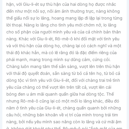
hận, với Giu-li-ét sự thù hận của hai dòng họ được nhắc
đến như một nỗi sợ, nỗi ám ảnh thường trực, nàng không
thể giấu nổi sự lo lắng, hoang mang lặp đi lặp lại trong từng
lời thoại. Nàng lo lắng cho tình yêu mới chớm nở, lo lắng
cho số phận của người mình yêu và của cả chính bản thân
nàng. Khác với Giu-li-ét, Rô-mê-ô khi đối mặt với tình yêu
và với thù hận của dòng họ, chàng lại có cách nghĩ và một
thái độ khác hẳn, mà có lẽ rằng đó là đặc điểm riêng của
phái mạnh, mang trong mình sự dũng cảm, cứng cỏi.
Chàng luôn mang tâm thế sẵn sàng, vượt lên trên thù hận
với thái độ quyết đoán, sẵn sàng từ bỏ cả tên họ, từ bỏ cả
dòng tộc vì tình yêu với Giu-li-ét, đối với chàng trai trẻ tình
yêu của chàng có thể vượt lên trên tất cả, vượt lên cái
bóng đen u ám mãi quanh quẩn giữa hai dòng tộc. Thế
nhưng Rô-mê-ô cũng lại có một mối lo lắng khác, điều đó
nằm ở tình yêu của Giu-li-ét, chàng quẩn quanh bởi những
câu hỏi, những băn khoăn về vị trí của mình trong trái tim
nàng, bởi nếu yêu mình sao nằng còn lo lắng và cứ mãi ậm
ờ, không dứt khoát như thế. Rô-mê-ô nói “Ánh mắt của em