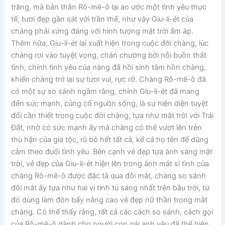
trăng, mà bản thân Rô-mê-ô lại ao ước một tình yêu thực
tế, tươi đẹp gần sát với trần thế, như vậy Giu-li-ét của
chàng phải xứng đáng với hình tượng mặt trời ấm áp.
Thêm nữa, Giu-li-ét lại xuất hiện trong cuộc đời chàng, lúc
chàng rơi vào tuyệt vọng, chán chường bởi nỗi buồn thất
tình, chính tình yêu của nàng đã hồi sinh tâm hồn chàng,
khiến chàng trở lại sự tươi vui, rực rỡ. Chàng Rô-mê-ô đã
có một sự so sánh ngầm rằng, chính Giu-li-ét đã mang
đến sức mạnh, củng cố nguồn sống, là sự hiện diện tuyệt
đối cần thiết trong cuộc đời chàng, tựa như mặt trời với Trái
Đất, nhờ có sức mạnh ấy mà chàng có thể vượt lên trên
thù hận của gia tộc, rũ bỏ hết tất cả, kể cả họ tên để dũng
cảm theo đuổi tình yêu. Bên cạnh vẻ đẹp tựa ánh sáng mặt
trời, vẻ đẹp của Giu-li-ét hiện lên trong ánh mắt si tình của
chàng Rô-mê-ô được đặc tả qua đôi mắt, chàng so sánh
đôi mắt ấy tựa như hai vì tinh tú sáng nhất trên bầu trời, từ
đó dùng làm đòn bẩy nâng cao vẻ đẹp nữ thần trong mắt
chàng. Có thể thấy rằng, rất cả các cách so sánh, cách gọi
của Rô-mê-ô dành cho người con gái anh yêu đã thể hiện