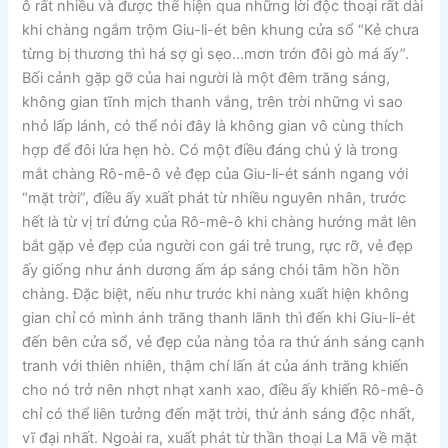
ô rất nhiều và được thể hiện qua những lời độc thoại rất dài
khi chàng ngắm trộm Giu-li-ét bên khung cửa sổ “Kẻ chưa
từng bị thương thì há sợ gì sẹo…mơn trớn đôi gò má ấy”.
Bối cảnh gặp gỡ của hai người là một đêm trăng sáng,
không gian tĩnh mịch thanh vắng, trên trời những vì sao
nhỏ lấp lánh, có thể nói đây là không gian vô cùng thích
hợp để đôi lứa hẹn hò. Có một điều đáng chú ý là trong
mắt chàng Rô-mê-ô vẻ đẹp của Giu-li-ét sánh ngang với
“mặt trời”, điều ấy xuất phát từ nhiều nguyên nhân, trước
hết là từ vị trí đứng của Rô-mê-ô khi chàng hướng mắt lên
bắt gặp vẻ đẹp của người con gái trẻ trung, rực rỡ, vẻ đẹp
ấy giống như ánh dương ấm áp sáng chói tâm hồn hồn
chàng. Đặc biệt, nếu như trước khi nàng xuất hiện không
gian chỉ có mình ánh trăng thanh lãnh thì đến khi Giu-li-ét
đến bên cửa sổ, vẻ đẹp của nàng tỏa ra thứ ánh sáng cạnh
tranh với thiên nhiên, thậm chí lấn át của ánh trăng khiến
cho nó trở nên nhợt nhạt xanh xao, điều ấy khiến Rô-mê-ô
chỉ có thể liên tưởng đến mặt trời, thứ ánh sáng độc nhất,
vĩ đại nhất. Ngoài ra, xuất phát từ thần thoại La Mã về mặt