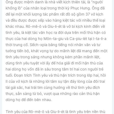
Ông được mệnh danh là nhà viết kịch thiên tài, là “người
khổng lồ” của nhân loại trong thời kỳ Phục Hưng. Ông đã
để lại một khối lượng tác phẩm rất đồ sộ gồm 37 vở kịch
và đều được được xếp vào hàng kiệt tác với nhiều thể loại
khác nhau. Rô-mê-ô và Giu-li-ét là vở bi kịch kinh điển về
tình yêu, là kiệt tác văn học ra đời dựa trên mối thù hận có
thực của hai dòng họ Môn-ta-giu và Ca-piu-lét tại I-ta-li-a
thời trung cổ. Sếch-xpia bằng tiếng nói nhân văn và tư
tưởng tiến bộ, khát vọng tự do mãnh liệt đã mang đến một
tình yêu trong sáng nhưng không kém phần mãnh liệt,
dùng tình yêu tuyệt vời ấy để hóa giải đi mối hận thù của
hai dòng họ vốn đã in sâu trong tâm trí hai con người trẻ
tuổi. Đoạn trích Tình yêu và thù hận trích trong lớp hai, hồi
II của vở kịch là những lời tâm sự tận đáy lòng của đôi trai
tài gái sắc, hai trái tim cùng hướng về thứ tình yêu đích
thực, sẵn sàng từ bỏ, vượt qua những rào cản thù hận
dòng họ để đến bên nhau.
Tình yêu của Rô-mê-ô và Giu-li-ét là tình yêu trên nền thù