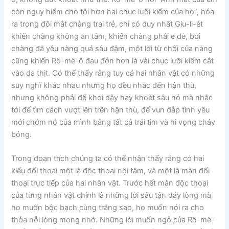
còn nguy hiểm cho tôi hơn hai chục lưỡi kiếm của họ”, hóa
ra trong đôi mắt chàng trai trẻ, chỉ có duy nhất Giu-li-ét
khiến chàng không an tâm, khiến chàng phải e dè, bởi
chàng đã yêu nàng quá sâu đậm, một lời từ chối của nàng
cũng khiến Rô-mê-ô đau đớn hơn là vài chục lưỡi kiếm cắt
vào da thịt. Có thể thấy rằng tuy cả hai nhân vật có những
suy nghĩ khác nhau nhưng họ đều nhắc đến hận thù,
nhưng không phải để khơi dậy hay khoét sâu nó mà nhắc
tới để tìm cách vượt lên trên hận thù, để vun đắp tình yêu
mới chớm nở của mình bằng tất cả trái tim và hi vọng cháy
bỏng.
Trong đoạn trích chúng ta có thể nhận thấy rằng có hai
kiểu đối thoại một là độc thoại nội tâm, và một là màn đối
thoại trực tiếp của hai nhân vật. Trước hết màn độc thoại
của từng nhân vật chính là những lời sâu tận đáy lòng mà
họ muốn bộc bạch cùng trăng sao, họ muốn nói ra cho
thỏa nỗi lòng mong nhớ. Những lời muốn ngỏ của Rô-mê-