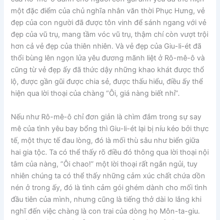
một đặc điểm của chủ nghĩa nhân văn thời Phục Hưng, vẻ
đẹp của con người đã được tôn vinh để sánh ngang với vẻ
đẹp của vũ trụ, mang tầm vóc vũ trụ, thậm chí còn vượt trội
hơn cả vẻ đẹp của thiên nhiên. Và vẻ đẹp của Giu-li-ét đã
thổi bùng lên ngọn lửa yêu đương mãnh liệt ở Rô-mê-ô và
cũng từ vẻ đẹp ấy đã thức dậy những khao khát được thổ
lộ, được gần gũi được chia sẻ, được thấu hiểu, điều ấy thể
hiện qua lời thoại của chàng “Ôi, giá nàng biết nhỉ”.
Nếu như Rô-mê-ô chỉ đơn giản là chìm đắm trong sự say
mê của tình yêu bay bổng thì Giu-li-ét lại bị níu kéo bởi thực
tế, một thực tế đau lòng, đó là mối thù sâu như biển giữa
hai gia tộc. Ta có thể thấy rõ điều đó thông qua lời thoại nội
tâm của nàng, “Ôi chao!” một lời thoại rất ngắn ngủi, tuy
nhiên chúng ta có thể thấy những cảm xúc chất chứa dồn
nén ở trong ấy, đó là tình cảm gói ghém dành cho mối tình
đầu tiên của mình, nhưng cũng là tiếng thở dài lo lắng khi
nghĩ đến việc chàng là con trai của dòng họ Môn-ta-giu.