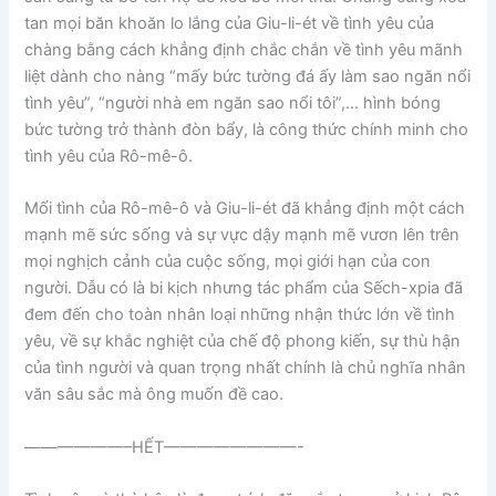
tan mọi băn khoăn lo lắng của Giu-li-ét về tình yêu của
chàng bằng cách khẳng định chắc chắn về tình yêu mãnh
liệt dành cho nàng “mấy bức tường đá ấy làm sao ngăn nổi
tình yêu”, “người nhà em ngăn sao nổi tôi”,… hình bóng
bức tường trở thành đòn bẩy, là công thức chính minh cho
tình yêu của Rô-mê-ô.
Mối tình của Rô-mê-ô và Giu-li-ét đã khẳng định một cách
mạnh mẽ sức sống và sự vực dậy mạnh mẽ vươn lên trên
mọi nghịch cảnh của cuộc sống, mọi giới hạn của con
người. Dẫu có là bi kịch nhưng tác phẩm của Sếch-xpia đã
đem đến cho toàn nhân loại những nhận thức lớn về tình
yêu, về sự khắc nghiệt của chế độ phong kiến, sự thù hận
của tình người và quan trọng nhất chính là chủ nghĩa nhân
văn sâu sắc mà ông muốn đề cao.
——————–HẾT————————-