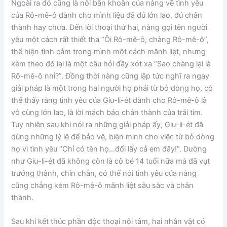
Ngoài ra đó cũng là nỗi băn khoăn của nàng về tình yêu
của Rô-mê-ô dành cho mình liệu đã đủ lớn lao, đủ chân
thành hay chưa. Đến lời thoại thứ hai, nàng gọi tên người
yêu một cách rất thiết tha “Ôi Rô-mê-ô, chàng Rô-mê-ô”,
thể hiện tình cảm trong mình một cách mãnh liệt, nhưng
kèm theo đó lại là một câu hỏi đầy xót xa “Sao chàng lại là
Rô-mê-ô nhỉ?”. Đồng thời nàng cũng lập tức nghĩ ra ngay
giải pháp là một trong hai người họ phải từ bỏ dòng họ, có
thể thấy rằng tình yêu của Giu-li-ét dành cho Rô-mê-ô là
vô cùng lớn lao, là lời mách bảo chân thành của trái tim.
Tuy nhiên sau khi nói ra những giải pháp ấy, Giu-li-ét đã
dùng những lý lẽ để bảo vệ, biện minh cho việc từ bỏ dòng
họ vì tình yêu “Chỉ có tên họ…đổi lấy cả em đây!”. Dường
như Giu-li-ét đã không còn là cô bé 14 tuổi nữa mà đã vụt
trưởng thành, chín chắn, có thể nói tình yêu của nàng
cũng chẳng kém Rô-mê-ô mãnh liệt sâu sắc và chân
thành.
Sau khi kết thúc phần độc thoại nội tâm, hai nhân vật có