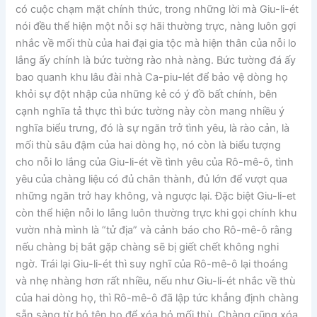
có cuộc chạm mặt chính thức, trong những lời mà Giu-li-ét
nói đều thể hiện một nỗi sợ hãi thường trực, nàng luôn gợi
nhắc về mối thù của hai đại gia tộc mà hiện thân của nỗi lo
lắng ấy chính là bức tường rào nhà nàng. Bức tường đá ấy
bao quanh khu lâu đài nhà Ca-piu-lét để bảo vệ dòng họ
khỏi sự đột nhập của những kẻ có ý đồ bất chính, bên
cạnh nghĩa tả thực thì bức tường này còn mang nhiều ý
nghĩa biểu trưng, đó là sự ngăn trở tình yêu, là rào cản, là
mối thù sâu đậm của hai dòng họ, nó còn là biểu tượng
cho nỗi lo lắng của Giu-li-ét về tình yêu của Rô-mê-ô, tình
yêu của chàng liệu có đủ chân thành, đủ lớn để vượt qua
những ngăn trở hay không, và ngược lại. Đặc biệt Giu-li-et
còn thể hiện nỗi lo lắng luôn thường trực khi gọi chính khu
vườn nhà mình là “tử địa” và cảnh báo cho Rô-mê-ô rằng
nếu chàng bị bắt gặp chàng sẽ bị giết chết không nghi
ngờ. Trái lại Giu-li-ét thì suy nghĩ của Rô-mê-ô lại thoáng
và nhẹ nhàng hơn rất nhiều, nếu như Giu-li-ét nhắc về thù
của hai dòng họ, thì Rô-mê-ô đã lập tức khẳng định chàng
sẵn sàng từ bỏ tên họ để xóa bỏ mối thù. Chàng cũng xóa