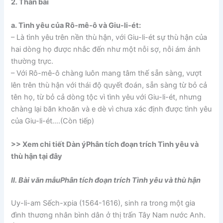
2. Thân bài
a. Tình yêu của Rô-mê-ô và Giu-li-ét:
– Là tình yêu trên nền thù hận, với Giu-li-ét sự thù hận của
hai dòng họ được nhắc đến như một nỗi sợ, nỗi ám ảnh
thường trực.
– Với Rô-mê-ô chàng luôn mang tâm thế sẵn sàng, vượt
lên trên thù hận với thái độ quyết đoán, sẵn sàng từ bỏ cả
tên họ, từ bỏ cả dòng tộc vì tình yêu với Giu-li-ét, nhưng
chàng lại băn khoăn và e dè vì chưa xác định được tình yêu
của Giu-li-ét….(Còn tiếp)
>> Xem chi tiết Dàn ýPhân tích đoạn trích Tình yêu và
thù hận tại đây
II. Bài văn mẫuPhân tích đoạn trích Tình yêu và thù hận
Uy-li-am Sếch-xpia (1564-1616), sinh ra trong một gia
đình thương nhân bình dân ở thị trấn Tây Nam nước Anh.