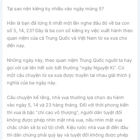
Tại sao nên kiêng kỵ nhiều vào ngày mùng 5?
Hẳn là bạn đã từng ít nhất một lần nghe đâu đó về ba con
số 5, 14, 23? Đây là ba con số kiêng kỵ việc xuất hành theo
quan niệm của cả Trung Quốc và Việt Nam từ xa xưa cho
đến nay.
Những ngày này, theo quan niệm Trung Quốc người ta hay
gọi với cái tên hết sức bất thường “ngày Nguyệt Kị”. Có
một câu chuyện từ xa xưa được truyền tai nhau giải thích ý
nghĩa của ba ngày này.
Câu chuyện kể rằng, nhà vua thường lựa chọn du hành
vào ngày 5, 14 và 23 hàng tháng. Đối với thời phong kiến
thì vua là bậc “chí cao vô thượng”, người dân tuyệt đối
không được phép nhìn mặt nhà vua, nếu nhìn mặt vua
chắc chắn sẽ bị xử tội chết. Kiệu rước nhà vua đi đến đâu
thì dân chúng phải quỳ lạy và tuyệt đối không được phép