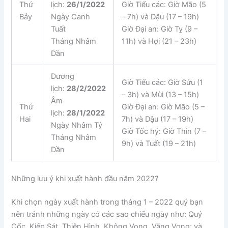
Thứ
lịch:
26/1/2022
Giờ Tiểu các: Giờ Mão (5
Bảy
Ngày Canh
– 7h) và Dậu (17 – 19h)
Tuất
Giờ Đại an: Giờ Tỵ (9 –
Tháng Nhâm
11h) và Hợi (21 – 23h)
Dần
Dương
Giờ Tiểu các: Giờ Sửu (1
lịch:
28/2/2022
– 3h) và Mùi (13 – 15h)
Âm
Thứ
Giờ Đại an: Giờ Mão (5 –
lịch:
28/1/2022
Hai
7h) và Dậu (17 – 19h)
Ngày Nhâm Tý
Giờ Tốc hỷ: Giờ Thìn (7 –
Tháng Nhâm
9h) và Tuất (19 – 21h)
Dần
Những lưu ý khi xuất hành đầu năm 2022?
Khi chọn ngày xuất hành trong tháng 1 – 2022 quý bạn
nên tránh những ngày có các sao chiếu ngày như: Quý
Cốc, Kiếp Sát, Thiên Hình, Không Vong, Vãng Vong; và