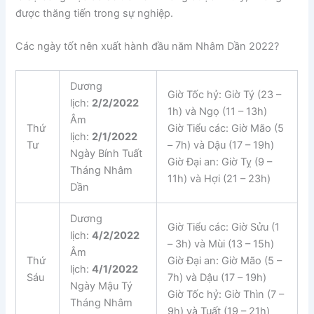
được thăng tiến trong sự nghiệp.
Các ngày tốt nên xuất hành đầu năm Nhâm Dần 2022?
Dương
Giờ Tốc hỷ: Giờ Tý (23 –
lịch:
2/2/2022
1h) và Ngọ (11 – 13h)
Âm
Thứ
Giờ Tiểu các: Giờ Mão (5
lịch:
2/1/2022
Tư
– 7h) và Dậu (17 – 19h)
Ngày Bính Tuất
Giờ Đại an: Giờ Tỵ (9 –
Tháng Nhâm
11h) và Hợi (21 – 23h)
Dần
Dương
Giờ Tiểu các: Giờ Sửu (1
lịch:
4/2/2022
– 3h) và Mùi (13 – 15h)
Âm
Thứ
Giờ Đại an: Giờ Mão (5 –
lịch:
4/1/2022
Sáu
7h) và Dậu (17 – 19h)
Ngày Mậu Tý
Giờ Tốc hỷ: Giờ Thìn (7 –
Tháng Nhâm
9h) và Tuất (19 – 21h)