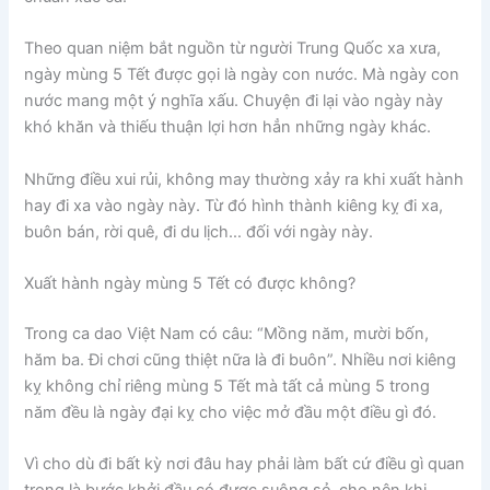
Theo quan niệm bắt nguồn từ người Trung Quốc xa xưa,
ngày mùng 5 Tết được gọi là ngày con nước. Mà ngày con
nước mang một ý nghĩa xấu. Chuyện đi lại vào ngày này
khó khăn và thiếu thuận lợi hơn hẳn những ngày khác.
Những điều xui rủi, không may thường xảy ra khi xuất hành
hay đi xa vào ngày này. Từ đó hình thành kiêng kỵ đi xa,
buôn bán, rời quê, đi du lịch… đối với ngày này.
Xuất hành ngày mùng 5 Tết có được không?
Trong ca dao Việt Nam có câu: “Mồng năm, mười bốn,
hăm ba. Đi chơi cũng thiệt nữa là đi buôn”. Nhiều nơi kiêng
kỵ không chỉ riêng mùng 5 Tết mà tất cả mùng 5 trong
năm đều là ngày đại kỵ cho việc mở đầu một điều gì đó.
Vì cho dù đi bất kỳ nơi đâu hay phải làm bất cứ điều gì quan