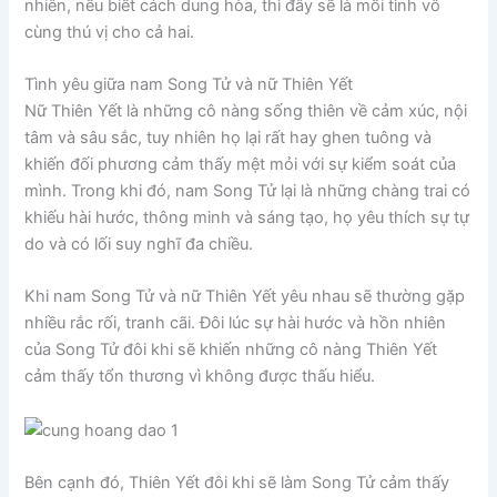
nhiên, nếu biết cách dung hòa, thì đây sẽ là mối tình vô
cùng thú vị cho cả hai.
Tình yêu giữa nam Song Tử và nữ Thiên Yết
Nữ Thiên Yết là những cô nàng sống thiên về cảm xúc, nội
tâm và sâu sắc, tuy nhiên họ lại rất hay ghen tuông và
khiến đối phương cảm thấy mệt mỏi với sự kiểm soát của
mình. Trong khi đó, nam Song Tử lại là những chàng trai có
khiếu hài hước, thông minh và sáng tạo, họ yêu thích sự tự
do và có lối suy nghĩ đa chiều.
Khi nam Song Tử và nữ Thiên Yết yêu nhau sẽ thường gặp
nhiều rắc rối, tranh cãi. Đôi lúc sự hài hước và hồn nhiên
của Song Tử đôi khi sẽ khiến những cô nàng Thiên Yết
cảm thấy tổn thương vì không được thấu hiểu.
Bên cạnh đó, Thiên Yết đôi khi sẽ làm Song Tử cảm thấy