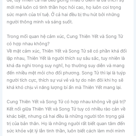
đề, tuy nhiên cả hai đều giống nhau ở điểm là ưa thích sự
mới mẻ luôn có tinh thần học hỏi cao, họ luôn coi trọng
sức mạnh của trí tuệ. Ở cả hai đều bị thu hút bởi những
người thông minh và sáng suốt.
Trong mối quan hệ cảm xúc, Cung Thiên Yết và Song Tử
có hợp nhau không?
Về mặt cảm xúc, Thiên Yết và Song Tử sẽ có phần khá đối
lập nhau, Thiên Yết là người thích sự sâu sắc, tuy nhiên là
khá đa nghi trong suy nghĩ, họ thường suy diễn và mang
đến nhiều mệt mỏi cho đối phương. Song Tử thì lại là tuýp
người tích cực, thích sự vui vẻ và tự do nên đôi khi họ sẽ
khá khó chịu vì năng lượng bí ẩn mà Thiên Yết mang lại.
Cung Thiên Yết và Song Tử có hợp nhau không về giá trị?
Kết nối giữa Thiên Yết và Song Tử tuy có nhiều rào cản về
khác biệt, nhưng cả hai đều là những người tôn trọng giá
trị của bản thân. Họ là những người rất biết quan tâm đến
sức khỏe vật lý lẫn tinh thần, luôn biết cách làm mới mình