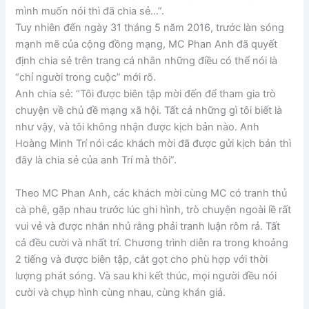
mình muốn nói thì đã chia sẻ…”.
Tuy nhiên đến ngày 31 tháng 5 năm 2016, trước làn sóng
mạnh mẽ của cộng đồng mạng, MC Phan Anh đã quyết
định chia sẻ trên trang cá nhân những điều có thể nói là
“chỉ người trong cuộc” mới rõ.
Anh chia sẻ: “Tôi được biên tập mời đến để tham gia trò
chuyện về chủ đề mạng xã hội. Tất cả những gì tôi biết là
như vậy, và tôi không nhận được kịch bản nào. Anh
Hoàng Minh Trí nói các khách mời đã được gửi kịch bản thì
đây là chia sẻ của anh Trí mà thôi”.
Theo MC Phan Anh, các khách mời cùng MC có tranh thủ
cà phê, gặp nhau trước lúc ghi hình, trò chuyện ngoài lề rất
vui vẻ và được nhắn nhủ rằng phải tranh luận rôm rả. Tất
cả đều cười và nhất trí. Chương trình diễn ra trong khoảng
2 tiếng và được biên tập, cắt gọt cho phù hợp với thời
lượng phát sóng. Và sau khi kết thúc, mọi người đều nói
cười và chụp hình cùng nhau, cùng khán giả.