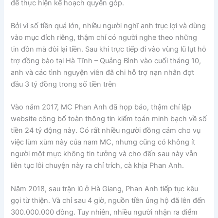
để thực hiện kế hoạch quyên góp.
Bởi vì số tiền quá lớn, nhiều người nghĩ anh trục lợi và dùng
vào mục đích riêng, thậm chí có người nghe theo những
tin đồn mà đòi lại tiền. Sau khi trực tiếp đi vào vùng lũ lụt hỗ
trợ đồng bào tại Hà Tĩnh – Quảng Bình vào cuối tháng 10,
anh và các tình nguyện viên đã chi hỗ trợ nạn nhân đợt
đầu 3 tỷ đồng trong số tiền trên
Vào năm 2017, MC Phan Anh đã họp báo, thậm chí lập
website công bố toàn thông tin kiểm toán minh bạch về số
tiền 24 tỷ động này. Có rất nhiều người đồng cảm cho vụ
việc lùm xùm này của nam MC, nhưng cũng có không ít
người một mực không tin tưởng và cho đến sau này vẫn
liên tục lôi chuyện này ra chỉ trích, cà khịa Phan Anh.
Năm 2018, sau trận lũ ở Hà Giang, Phan Anh tiếp tục kêu
gọi từ thiện. Và chỉ sau 4 giờ, nguồn tiền ủng hộ đã lên đến
300.000.000 đồng. Tuy nhiên, nhiều người nhận ra điểm