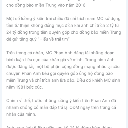
cho đồng bào miền Trung vào năm 2016.
Một số luồng ý kiến trái chiều đã chỉ trích nam MC sử dụng
tiền từ thiện không đúng mục đích khi anh chỉ trích 2 tỷ từ
24 tỷ đồng trong tiền quyên góp cho đồng bào miền Trung
để gửi tặng quỹ “Hiểu về trái tim”.
Trên trang cá nhân, MC Phan Anh đăng tải những đoạn
bình luận tiêu cực của khán giả về mình. Trong hình ảnh
được đăng tải, một bộ phận cộng đồng mạng nhắc lại câu
chuyện Phan Anh kêu gọi quyên góp ủng hộ đồng bào
miền Trung và chỉ trích anh lừa đảo. Điều đó khiến MC sinh
năm 1981 bức xúc.
Chính vì thế, trước những luồng ý kiến trên Phan Anh đã
nhanh chóng có màn đáp trả lại CĐM ngay trên trang cá
nhân của mình.
Anh tung ảnh 6,5kg giấy sao kê 24 tỷ đồng kèm dòng