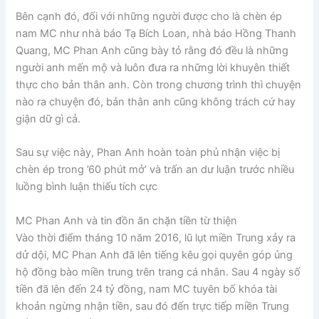
Bên cạnh đó, đối với những người được cho là chèn ép
nam MC như nhà báo Tạ Bích Loan, nhà báo Hồng Thanh
Quang, MC Phan Anh cũng bày tỏ rằng đó đều là những
người anh mến mộ và luôn đưa ra những lời khuyên thiết
thực cho bản thân anh. Còn trong chương trình thì chuyện
nào ra chuyện đó, bản thân anh cũng không trách cứ hay
giận dữ gì cả.
Sau sự việc này, Phan Anh hoàn toàn phủ nhận việc bị
chèn ép trong ’60 phút mở’ và trấn an dư luận trước nhiều
luồng bình luận thiếu tích cực
MC Phan Anh và tin đồn ăn chặn tiền từ thiện
Vào thời điểm tháng 10 năm 2016, lũ lụt miền Trung xảy ra
dử dội, MC Phan Anh đã lên tiếng kêu gọi quyên góp ủng
hộ đồng bào miền trung trên trang cá nhân. Sau 4 ngày số
tiền đã lên đến 24 tỷ đồng, nam MC tuyên bố khóa tài
khoản ngừng nhận tiền, sau đó đến trực tiếp miền Trung