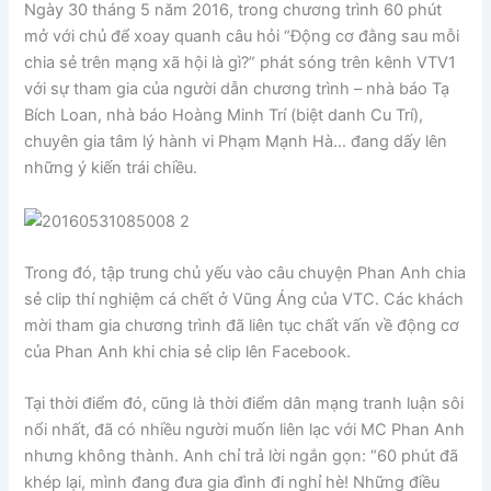
Ngày 30 tháng 5 năm 2016, trong chương trình 60 phút
mở với chủ để xoay quanh câu hỏi “Động cơ đằng sau mỗi
chia sẻ trên mạng xã hội là gì?” phát sóng trên kênh VTV1
với sự tham gia của người dẫn chương trình – nhà báo Tạ
Bích Loan, nhà báo Hoàng Minh Trí (biệt danh Cu Trí),
chuyên gia tâm lý hành vi Phạm Mạnh Hà… đang dấy lên
những ý kiến trái chiều.
Trong đó, tập trung chủ yếu vào câu chuyện Phan Anh chia
sẻ clip thí nghiệm cá chết ở Vũng Áng của VTC. Các khách
mời tham gia chương trình đã liên tục chất vấn về động cơ
của Phan Anh khi chia sẻ clip lên Facebook.
Tại thời điểm đó, cũng là thời điểm dân mạng tranh luận sôi
nổi nhất, đã có nhiều người muốn liên lạc với MC Phan Anh
nhưng không thành. Anh chỉ trả lời ngắn gọn: “60 phút đã
khép lại, mình đang đưa gia đình đi nghỉ hè! Những điều