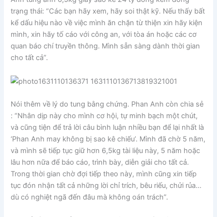
trạng thái: “Các bạn hãy xem, hãy soi thật kỹ. Nếu thấy bất
kể dấu hiệu nào về việc mình ăn chặn từ thiện xin hãy kiện
mình, xin hãy tố cáo với công an, với tòa án hoặc các cơ
quan báo chí truyền thông. Mình sẵn sàng dành thời gian
cho tất cả”.
Nói thêm về lý do tung bằng chứng. Phan Anh còn chia sẻ
: “Nhân dịp này cho mình cơ hội, tự minh bạch một chút,
và cũng tiện để trả lời câu bình luận nhiều bạn để lại nhất là
‘Phan Anh may không bị sao kê chiếu’. Mình đã chờ 5 năm,
và mình sẽ tiếp tục giữ hơn 6,5kg tài liệu này, 5 năm hoặc
lâu hơn nữa để báo cáo, trình bày, diễn giải cho tất cả.
Trong thời gian chờ đợi tiếp theo này, mình cũng xin tiếp
tục đón nhận tất cả những lời chỉ trích, bêu riếu, chửi rủa…
dù có nghiệt ngã đến đâu mà không oán trách”.