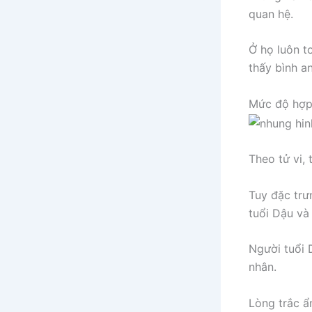
quan hệ.
Ở họ luôn t
thấy bình an
Mức độ hợp 
Theo tử vi,
Tuy đặc trư
tuổi Dậu và
Người tuổi 
nhân.
Lòng trắc ẩ