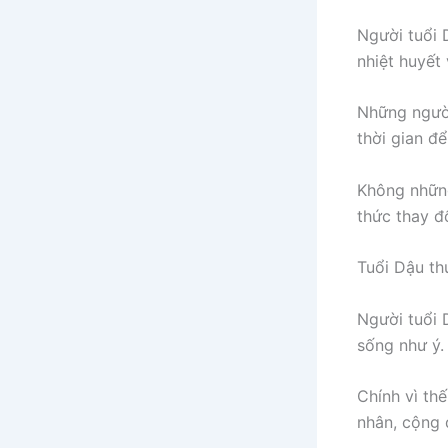
Người tuổi 
nhiệt huyết
Những người
thời gian đ
Không những
thức thay đ
Tuổi Dậu th
Người tuổi 
sống như ý.
Chính vì th
nhân, cộng 