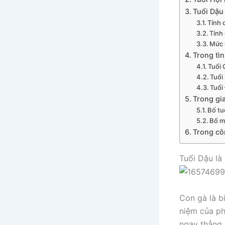
Tuổi Dậu
Tính 
Tính
Mức 
Trong tì
Tuổi 
Tuổi
Tuổi
Trong gi
Bố tu
Bố m
Trong cô
Tuổi Dậu là
Con gà là b
niệm của ph
ngay thẳng.