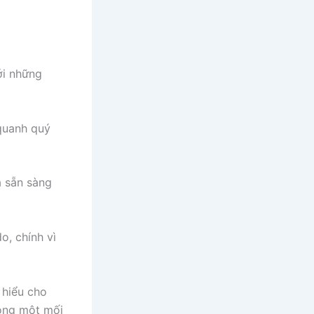
ới những
 quanh quý
à sẵn sàng
o, chính vì
 hiểu cho
ong một mối