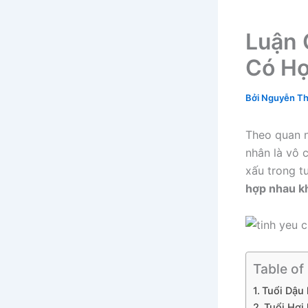
Luận G
Có H
Bởi
Nguyễn Th
Theo quan n
nhân là vô 
xấu trong t
hợp nhau k
Table of
Tuổi Dậu 
Tuổi Hợi 