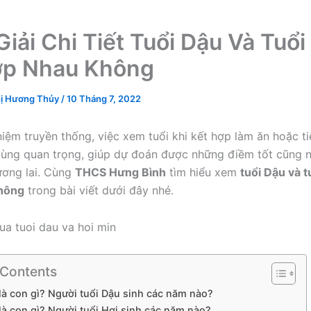
iải Chi Tiết Tuổi Dậu Và Tuổi
ợp Nhau Không
ị Hương Thủy
/
10 Tháng 7, 2022
iệm truyền thống, việc xem tuổi khi kết hợp làm ăn hoặc t
cùng quan trọng, giúp dự đoán được những điềm tốt cũng 
ương lai. Cùng
THCS Hưng Bình
tìm hiểu xem
tuổi Dậu và t
hông
trong bài viết dưới đây nhé.
 Contents
là con gì? Người tuổi Dậu sinh các năm nào?
là con gì? Người tuổi Hợi sinh các năm nào?