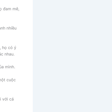
Họ đam mê,
ành nhiều
, họ có ý
ác nhau.
ủa mình.
 một cuộc
i với cá