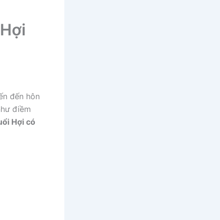
 Hợi
iến đến hôn
như điềm
uổi Hợi có