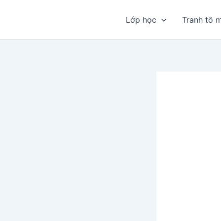
Nhảy
tới
Lớp học
Tranh tô 
nội
dung