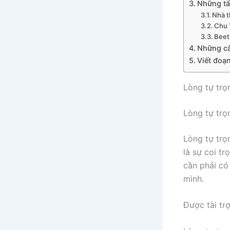
Những tấ
Nhà 
Chu 
Bee
Những câ
Viết đoạn
Lòng tự trọn
Lòng tự trọn
Lòng tự trọ
là sự coi t
cần phải có
mình.
Được tài tr