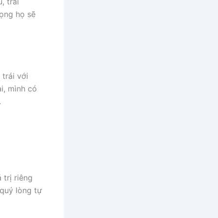
, trái
rọng họ sẽ
trái với
ai, mình có
.
trị riêng
 quý lòng tự