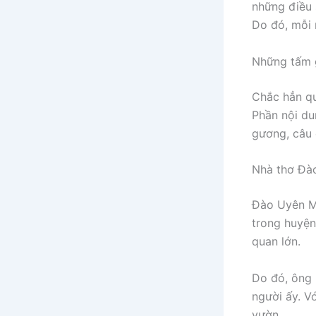
những điều 
Do đó, mỗi 
Những tấm g
Chắc hẳn qu
Phần nội d
gương, câu 
Nhà thơ Đà
Đào Uyên Mi
trong huyện
quan lớn.
Do đó, ông
người ấy. V
vườn.