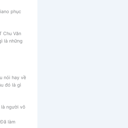
piano phục
PT Chu Văn
gì là những
u nói hay về
u đó là gì
n là người vô
. Đã làm