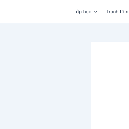
Nhảy
tới
Lớp học
Tranh tô 
nội
dung