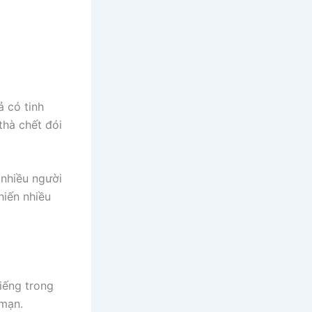
ả có tinh
thà chết đói
 nhiều người
hiến nhiều
iếng trong
 mạn.