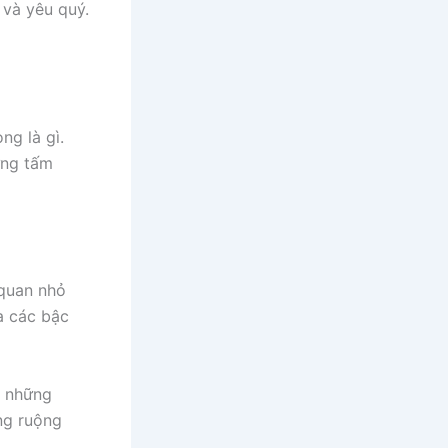
 và yêu quý.
ng là gì.
ững tấm
 quan nhỏ
a các bậc
ụ những
ng ruộng