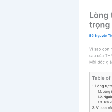
Lòng t
trọng
Bởi
Nguyễn Th
Vì sao con 
sau của THP
Mời độc giả
Table of
Lòng tự t
Lòng t
Người
Trái v
Vì sao cầ