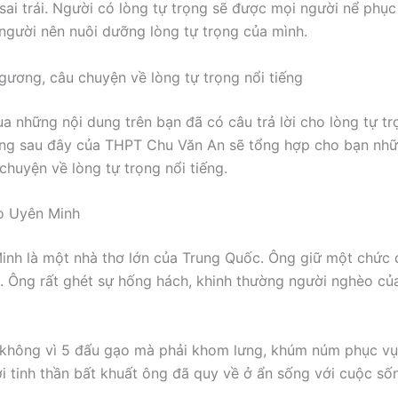
sai trái. Người có lòng tự trọng sẽ được mọi người nể phục
người nên nuôi dưỡng lòng tự trọng của mình.
ương, câu chuyện về lòng tự trọng nổi tiếng
a những nội dung trên bạn đã có câu trả lời cho lòng tự trọ
ung sau đây của THPT Chu Văn An sẽ tổng hợp cho bạn nh
chuyện về lòng tự trọng nổi tiếng.
o Uyên Minh
nh là một nhà thơ lớn của Trung Quốc. Ông giữ một chức
. Ông rất ghét sự hống hách, khinh thường người nghèo củ
 không vì 5 đấu gạo mà phải khom lưng, khúm núm phục v
ới tinh thần bất khuất ông đã quy về ở ẩn sống với cuộc số