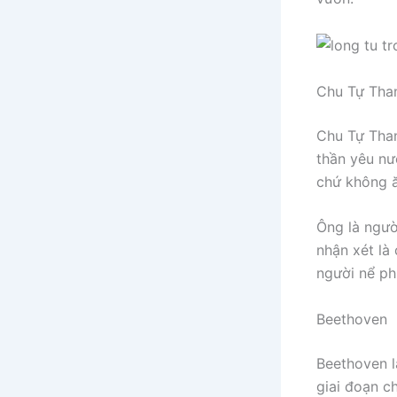
Chu Tự Tha
Chu Tự Than
thần yêu nư
chứ không ă
Ông là ngườ
nhận xét là 
người nể ph
Beethoven
Beethoven l
giai đoạn c