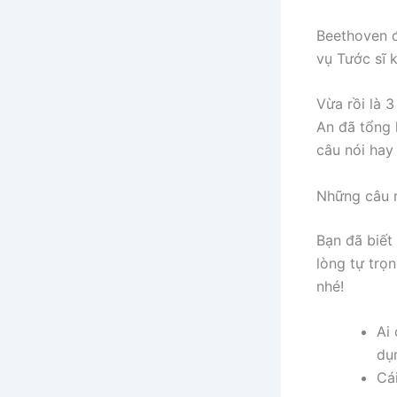
Beethoven đ
vụ Tước sĩ 
Vừa rồi là 
An đã tổng 
câu nói hay
Những câu n
Bạn đã biết
lòng tự trọ
nhé!
Ai 
dụ
Cái