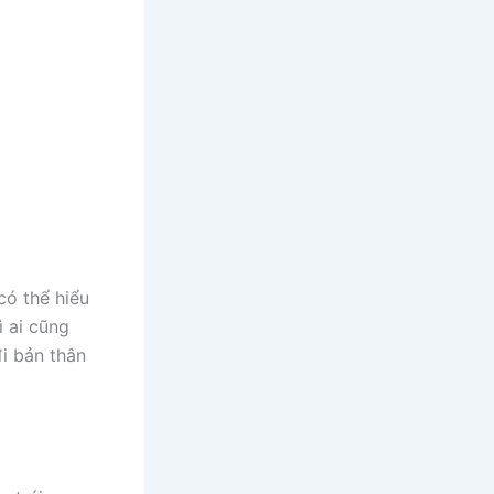
có thể hiểu
ì ai cũng
đi bản thân