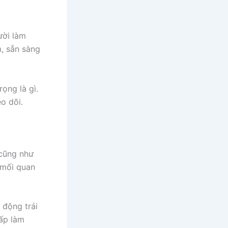
ười làm
m, sẵn sàng
ọng là gì.
o dõi.
 cũng như
 mối quan
 động trái
hấp làm