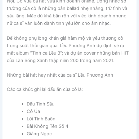
Nội. Cô vừa ca hát vừa kinh doanh online. Dòng nhạc sở
trường của cô là những bản ballad nhẹ nhàng, trữ tình và
sâu lắng. Mặc dù khá bận rộn với việc kinh doanh nhưng
nữ ca sĩ vẫn luôn dành tình yêu lớn cho âm nhạc.
Để không phụ lòng khán giả hâm mộ và yêu thương cô
trong suốt thời gian qua, Lều Phương Anh dự định sẽ ra
mắt album “Tình ca Lều 3”; và dự án cover những bản HIT
của Làn Sóng Xanh thập niên 200 trong năm 2021.
Những bài hát hay nhất của ca sĩ Lều Phương Anh
Các ca khúc ghi lại dấu ấn của cô là:
Dấu Tình Sầu
Cỏ Úa
Lời Tình Buồn
Bài Không Tên Số 4
Giáng Ngọc