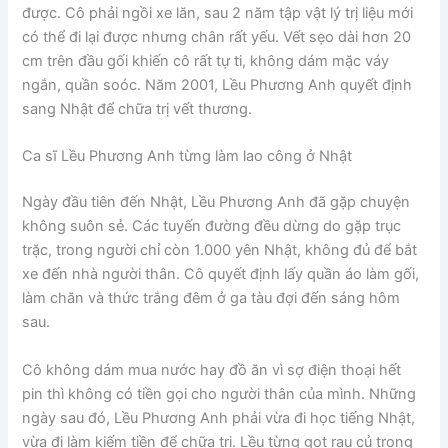
được. Cô phải ngồi xe lăn, sau 2 năm tập vật lý trị liệu mới
có thể đi lại được nhưng chân rất yếu. Vết sẹo dài hơn 20
cm trên đầu gối khiến cô rất tự ti, không dám mặc váy
ngắn, quần soóc. Năm 2001, Lều Phương Anh quyết định
sang Nhật để chữa trị vết thương.
Ca sĩ Lều Phương Anh từng làm lao công ở Nhật
Ngày đầu tiên đến Nhật, Lều Phương Anh đã gặp chuyện
không suôn sẻ. Các tuyến đường đều dừng do gặp trục
trặc, trong người chỉ còn 1.000 yên Nhật, không đủ để bắt
xe đến nhà người thân. Cô quyết định lấy quần áo làm gối,
làm chăn và thức trắng đêm ở ga tàu đợi đến sáng hôm
sau.
Cô không dám mua nước hay đồ ăn vì sợ điện thoại hết
pin thì không có tiền gọi cho người thân của mình. Những
ngày sau đó, Lều Phương Anh phải vừa đi học tiếng Nhật,
vừa đi làm kiếm tiền để chữa trị. Lều từng gọt rau củ trong