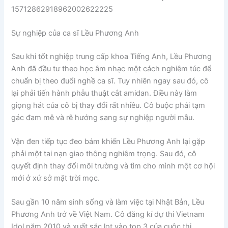
Sự nghiệp của ca sĩ Lều Phương Anh
Sau khi tốt nghiệp trung cấp khoa Tiếng Anh, Lều Phương
Anh đã đầu tư theo học âm nhạc một cách nghiêm túc để
chuẩn bị theo đuổi nghề ca sĩ. Tuy nhiên ngay sau đó, cô
lại phải tiến hành phẫu thuật cắt amidan. Điều này làm
giọng hát của cô bị thay đổi rất nhiều. Cô buộc phải tạm
gác đam mê và rẽ hướng sang sự nghiệp người mẫu.
Vận đen tiếp tục đeo bám khiến Lều Phương Anh lại gặp
phải một tai nạn giao thông nghiêm trọng. Sau đó, cô
quyết định thay đổi môi trường và tìm cho mình một cơ hội
mới ở xứ sở mặt trời mọc.
Sau gần 10 năm sinh sống và làm việc tại Nhật Bản, Lều
Phương Anh trở về Việt Nam. Cô đăng kí dự thi Vietnam
Idol năm 2010 và xuất sắc lọt vào top 3 của cuộc thi.