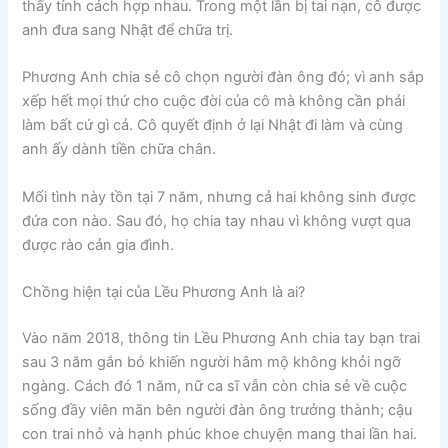
thấy tính cách hợp nhau. Trong một lần bị tai nạn, cô được
anh đưa sang Nhật để chữa trị.
Phương Anh chia sẻ cô chọn người đàn ông đó; vì anh sắp
xếp hết mọi thứ cho cuộc đời của cô mà không cần phải
làm bất cứ gì cả. Cô quyết định ở lại Nhật đi làm và cùng
anh ấy dành tiền chữa chân.
Mối tình này tồn tại 7 năm, nhưng cả hai không sinh được
đứa con nào. Sau đó, họ chia tay nhau vì không vượt qua
được rào cản gia đình.
Chồng hiện tại của Lều Phương Anh là ai?
Vào năm 2018, thông tin Lều Phương Anh chia tay bạn trai
sau 3 năm gắn bó khiến người hâm mộ không khỏi ngỡ
ngàng. Cách đó 1 năm, nữ ca sĩ vẫn còn chia sẻ về cuộc
sống đầy viên mãn bên người đàn ông trưởng thành; cậu
con trai nhỏ và hạnh phúc khoe chuyện mang thai lần hai.