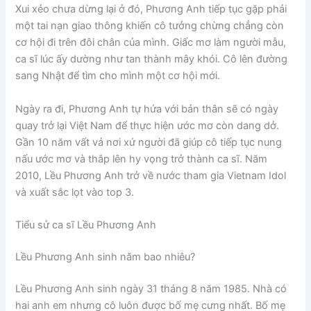
Xui xẻo chưa dừng lại ở đó, Phương Anh tiếp tục gặp phải
một tai nạn giao thông khiến cô tưởng chừng chẳng còn
cơ hội đi trên đôi chân của mình. Giấc mơ làm người mẫu,
ca sĩ lúc ấy dường như tan thành mây khói. Cô lên đường
sang Nhật để tìm cho mình một cơ hội mới.
Ngày ra đi, Phương Anh tự hứa với bản thân sẽ có ngày
quay trở lại Việt Nam để thực hiện ước mơ còn dang dở.
Gần 10 năm vất vả nơi xứ người đã giúp cô tiếp tục nung
nấu ước mơ và thắp lên hy vọng trở thành ca sĩ. Năm
2010, Lều Phương Anh trở về nước tham gia Vietnam Idol
và xuất sắc lọt vào top 3.
Tiểu sử ca sĩ Lều Phương Anh
Lều Phương Anh sinh năm bao nhiêu?
Lều Phương Anh sinh ngày 31 tháng 8 năm 1985. Nhà có
hai anh em nhưng cô luôn được bố mẹ cưng nhất. Bố mẹ