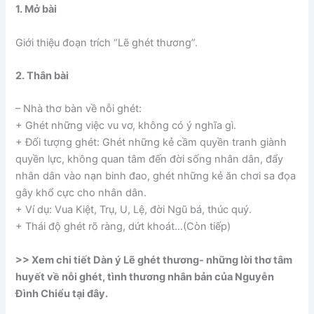
1. Mở bài
Giới thiệu đoạn trích “Lẽ ghét thương”.
2. Thân bài
– Nhà thơ bàn về nỗi ghét:
+ Ghét những việc vu vơ, không có ý nghĩa gì.
+ Đối tượng ghét: Ghét những kẻ cầm quyền tranh giành
quyền lực, không quan tâm đến đời sống nhân dân, đẩy
nhân dân vào nạn binh đao, ghét những kẻ ăn chơi sa đọa
gây khổ cực cho nhân dân.
+ Ví dụ: Vua Kiệt, Trụ, U, Lệ, đời Ngũ bá, thúc quý.
+ Thái độ ghét rõ ràng, dứt khoát…(Còn tiếp)
>> Xem chi tiết Dàn ý Lẽ ghét thương- những lời thơ tâm
huyết về nỗi ghét, tình thương nhân bản của Nguyễn
Đình Chiểu tại đây.