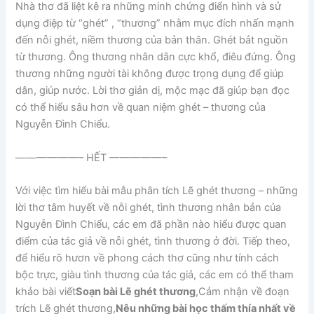
Nhà thơ đã liệt kê ra những minh chứng điển hình và sử
dụng điệp từ “ghét” , “thương” nhằm mục đích nhấn mạnh
đến nỗi ghét, niềm thương của bản thân. Ghét bắt nguồn
từ thương. Ông thương nhân dân cực khổ, điêu đứng. Ông
thương những người tài không được trọng dụng để giúp
dân, giúp nước. Lời thơ giản dị, mộc mạc đã giúp bạn đọc
có thể hiểu sâu hơn về quan niệm ghét – thương của
Nguyễn Đình Chiểu.
——————– HẾT —————–
Với việc tìm hiểu bài mẫu phân tích Lẽ ghét thương – những
lời thơ tâm huyết về nỗi ghét, tình thương nhân bản của
Nguyễn Đình Chiểu, các em đã phần nào hiểu được quan
điểm của tác giả về nỗi ghét, tình thương ở đời. Tiếp theo,
để hiểu rõ hươn về phong cách thơ cũng như tính cách
bộc trực, giàu tình thương của tác giả, các em có thể tham
khảo bài viết
Soạn bài Lẽ ghét thương
,Cảm nhận về đoạn
trích Lẽ ghét thương,
Nêu những bài học thấm thía nhất về