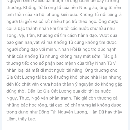
Nguyễn Đình Chiểu đã mượn lời ông Quán để bày tỏ lòng
thương. Khổng Tử là ông tổ của nền Nho giáo, ông tổ nền
tinh thần của xã hội phong kiến xưa. Khổng Tử nổi tiếng là
người tài giỏi và có rất nhiều học trò theo học. Ông được
coi là bậc thánh nhân khi tìm tới các nước chư hầu như
Tống, Vệ, Trần, Khuông để tìm cách hành đạo. Vượt qua
bao gian nan,vất vả mà Khổng Tử cũng không tìm được
người đồng đạo với mình. Nhan Hồi là học trò đức hạnh
nhất của Khổng Tử nhưng không may mất sớm. Tác giả
thương tiếc cho số phận bạc mệnh của thầy Nhan Tử vì
nhân loại đã mất đi một người tài năng. Ông thương cho
Gia Cát Lượng tài ba có lí tưởng khôi phục nhà Hán nhưng
đến lúc chết vẫn chưa hoàn thành ý nguyện do không gặp
đúng thời. Đến lúc Gia Cát Lượng qua đời thì ba nước
Ngụy, Thục, Ngô vẫn phân tranh. Tác giả còn thương cả
những bậc học rộng, tài cao, có chí nhưng lại không được
trọng dụng như Đổng Tử, Nguyên Lượng, Hàn Dũ hay thầy
Liêm, thầy Lạc.