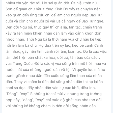
nhiều chuyện rắc rối. Họ sai quân đốt lửa hiệu trên núi Li
Sơn để quân chư hầu tưởng Kinh Đô xảy ra chuyện nên
kéo quân đến ứng cứu chỉ để làm cho người đẹp Bao Tự
cười và còn cho người xé vải lụa cả ngày để Bao Tự nghe.
Đến đời Ngũ bá, thúc quý thì chia lìa, tan tác, chiến tranh
xảy ra liên miên khiến nhân dân lâm vào cảnh khốn đốn,
nhọc nhằn. Thời Ngũ bá là thời năm vua chư hầu kế tiếp
nổi lên làm bá chủ. Họ dựa trên uy lực, kéo bè cánh đánh
lẫn nhau, gây nên tình cảnh rối rắm, loạn lạc. Đó là các việc
làm thể hiện bản chất xa hoa, dối trá, tàn bạo của các vị
vua Trung Quốc. Đó là các vị vua sống trên mồ hôi, máu và
nước mắt của những người dân vô tội. Vì quyền lực mà họ
tranh giành nhau dẫn đến cuộc sống lầm than của nhân
dân. Thay vì chăm lo đến đời sống nhân dân thì họ lại ăn
chơi sa đọa, đẩy nhân dân vào sự cực khổ, điêu linh.
“Đắng”, “cay” là những từ chỉ mùi vị nhưng trong trường
hợp này, “đắng”, “cay” chỉ mức độ ghét của nhà thơ đối
với những kẻ không chăm lo đến đời sống nhân dân.