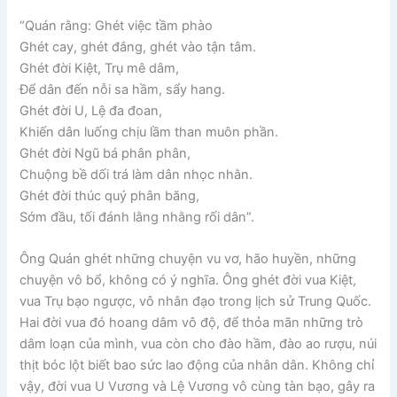
“Quán rằng: Ghét việc tầm phào
Ghét cay, ghét đắng, ghét vào tận tâm.
Ghét đời Kiệt, Trụ mê dâm,
Để dân đến nỗi sa hầm, sẩy hang.
Ghét đời U, Lệ đa đoan,
Khiến dân luống chịu lầm than muôn phần.
Ghét đời Ngũ bá phân phân,
Chuộng bề dối trá làm dân nhọc nhằn.
Ghét đời thúc quý phân băng,
Sớm đầu, tối đánh lằng nhằng rối dân”.
Ông Quán ghét những chuyện vu vơ, hão huyền, những
chuyện vô bổ, không có ý nghĩa. Ông ghét đời vua Kiệt,
vua Trụ bạo ngược, vô nhân đạo trong lịch sử Trung Quốc.
Hai đời vua đó hoang dâm vô độ, để thỏa mãn những trò
dâm loạn của mình, vua còn cho đào hầm, đào ao rượu, núi
thịt bóc lột biết bao sức lao động của nhân dân. Không chỉ
vậy, đời vua U Vương và Lệ Vương vô cùng tàn bạo, gây ra