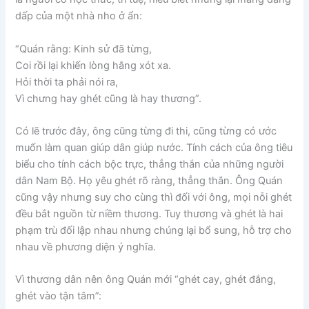
dấp của một nhà nho ở ẩn:
“Quán rằng: Kinh sử đã từng,
Coi rồi lại khiến lòng hằng xót xa.
Hỏi thời ta phải nói ra,
Vì chưng hay ghét cũng là hay thương”.
Có lẽ trước đây, ông cũng từng đi thi, cũng từng có ước
muốn làm quan giúp dân giúp nước. Tính cách của ông tiêu
biểu cho tính cách bộc trực, thẳng thắn của những người
dân Nam Bộ. Họ yêu ghét rõ ràng, thẳng thắn. Ông Quán
cũng vậy nhưng suy cho cùng thì đối với ông, mọi nỗi ghét
đều bắt nguồn từ niềm thương. Tuy thương và ghét là hai
phạm trù đối lập nhau nhưng chúng lại bổ sung, hỗ trợ cho
nhau về phương diện ý nghĩa.
Vì thương dân nên ông Quán mới “ghét cay, ghét đắng,
ghét vào tận tâm”: