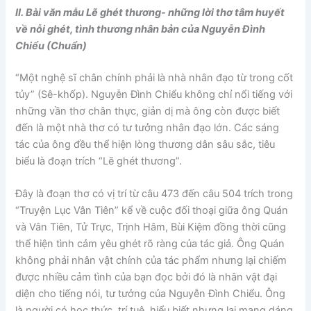
II. Bài văn mẫu Lẽ ghét thương- những lời thơ tâm huyết
về nỗi ghét, tình thương nhân bản của Nguyễn Đình
Chiểu (Chuẩn)
“Một nghệ sĩ chân chính phải là nhà nhân đạo từ trong cốt
tủy” (Sê-khốp). Nguyễn Đình Chiểu không chỉ nổi tiếng với
những vần thơ chân thực, giản dị mà ông còn được biết
đến là một nhà thơ có tư tưởng nhân đạo lớn. Các sáng
tác của ông đều thể hiện lòng thương dân sâu sắc, tiêu
biểu là đoạn trích “Lẽ ghét thương”.
Đây là đoạn thơ có vị trí từ câu 473 đến câu 504 trích trong
“Truyện Lục Vân Tiên” kể về cuộc đối thoại giữa ông Quán
và Vân Tiên, Tử Trực, Trịnh Hâm, Bùi Kiệm đồng thời cũng
thể hiện tình cảm yêu ghét rõ ràng của tác giả. Ông Quán
không phải nhân vật chính của tác phẩm nhưng lại chiếm
được nhiều cảm tình của bạn đọc bởi đó là nhân vật đại
diện cho tiếng nói, tư tưởng của Nguyễn Đình Chiểu. Ông
là người có học thức, trí tuệ, hiểu biết nhưng lại mang dáng