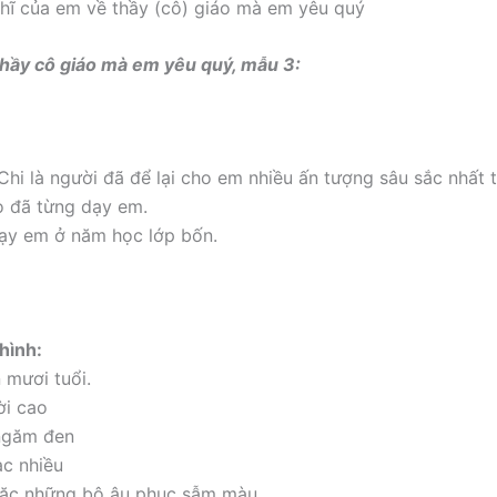
ĩ của em về thầy (cô) giáo mà em yêu quý
ả thầy cô giáo mà em yêu quý, mẫu 3:
Chi là người đã để lại cho em nhiều ấn tượng sâu sắc nhất
o đã từng dạy em.
ạy em ở năm học lớp bốn.
 hình:
 mươi tuổi.
ời cao
ngăm đen
ạc nhiều
ặc những bộ âu phục sẫm màu.