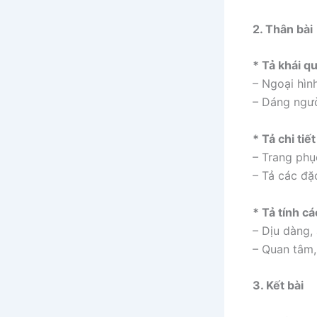
2. Thân bài
* Tả khái q
– Ngoại hình
– Dáng ngườ
* Tả chi tiế
– Trang phụ
– Tả các đặ
* Tả tính cá
– Dịu dàng,
– Quan tâm,
3. Kết bài