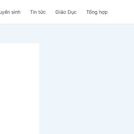
uyển sinh
Tin tức
Giáo Dục
Tổng hợp