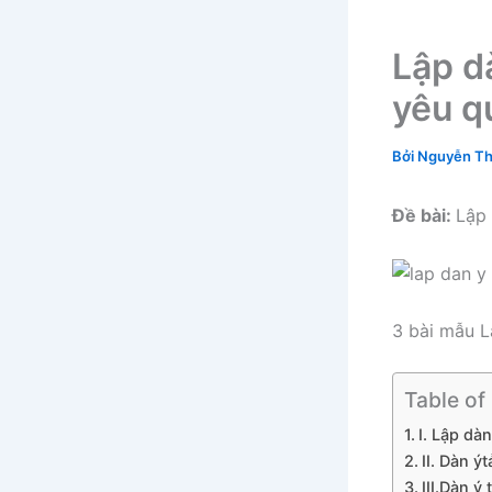
Lập d
yêu q
Bởi
Nguyễn Th
Đề bài:
Lập 
3 bài mẫu L
Table of
I. Lập dà
II. Dàn ý
III.Dàn ý