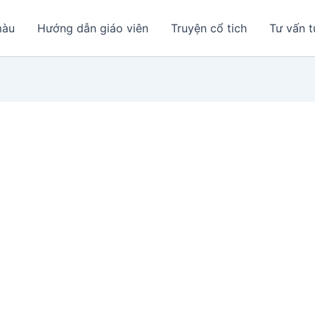
màu
Hướng dẫn giáo viên
Truyện cổ tich
Tư vấn t