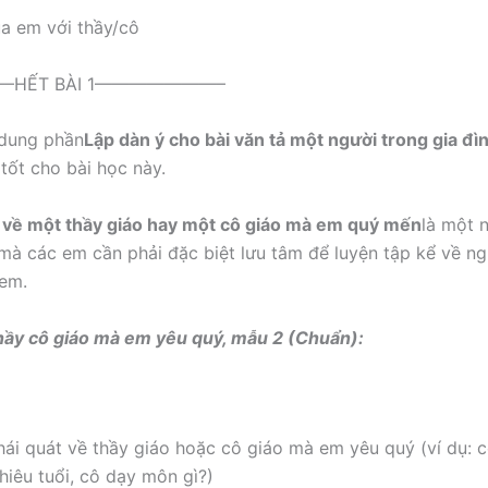
a em với thầy/cô
HẾT BÀI 1———————–
i dung phần
Lập dàn ý cho bài văn tả một người trong gia đ
 tốt cho bài học này.
 về một thầy giáo hay một cô giáo mà em quý mến
là một 
mà các em cần phải đặc biệt lưu tâm để luyện tập kể về ng
 em.
 thầy cô giáo mà em yêu quý, mẫu 2 (Chuẩn):
khái quát về thầy giáo hoặc cô giáo mà em yêu quý (ví dụ: c
hiêu tuổi, cô dạy môn gì?)