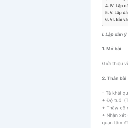
IV. Lập d
V. Lập dà
VI. Bài 
I. Lập dàn 
1. Mở bài
Giới thiệu 
2. Thân bài
– Tả khái qu
+ Độ tuổi (
+ Thầy/ cô
+ Nhận xét 
quan tâm đế