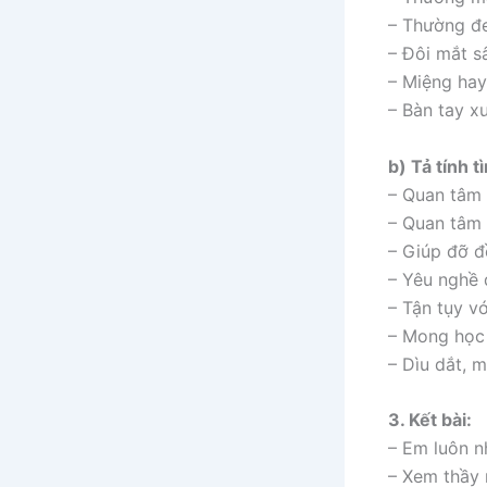
– Thường đe
– Đôi mắt sâ
– Miệng hay
– Bàn tay x
b) Tả tính t
– Quan tâm 
– Quan tâm 
– Giúp đỡ đ
– Yêu nghề
– Tận tụy vớ
– Mong học 
– Dìu dắt, m
3. Kết bài:
– Em luôn n
– Xem thầy 