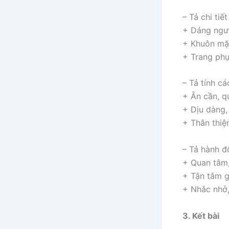
– Tả chi tiế
+ Dáng ngườ
+ Khuôn mặt
+ Trang phục
– Tả tính cá
+ Ân cần, q
+ Dịu dàng,
+ Thân thiệ
– Tả hành đ
+ Quan tâm,
+ Tận tâm g
+ Nhắc nhở,
3. Kết bài