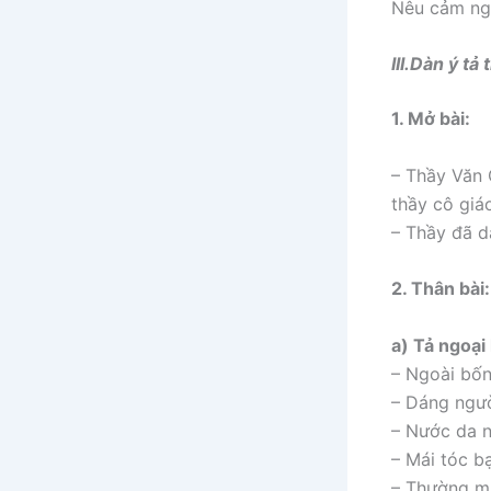
Nêu cảm ngh
III.Dàn ý t
1. Mở bài:
– Thầy Văn 
thầy cô giá
– Thầy đã d
2. Thân bài:
a) Tả ngoại
– Ngoài bốn
– Dáng ngư
– Nước da 
– Mái tóc b
– Thường m