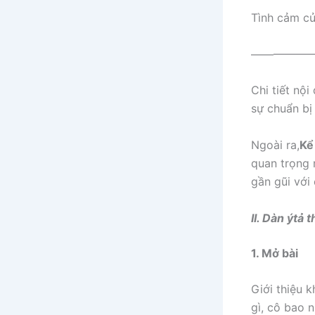
Tình cảm củ
——————–
Chi tiết nộ
sự chuẩn bị
Ngoài ra,
Kể
quan trọng 
gần gũi với
II. Dàn ýtả
1. Mở bài
Giới thiệu 
gì, cô bao n