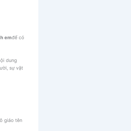
ình em
để có
nội dung
ười, sự vật
ô giáo tên