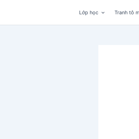
Nhảy
tới
Lớp học
Tranh tô 
nội
dung