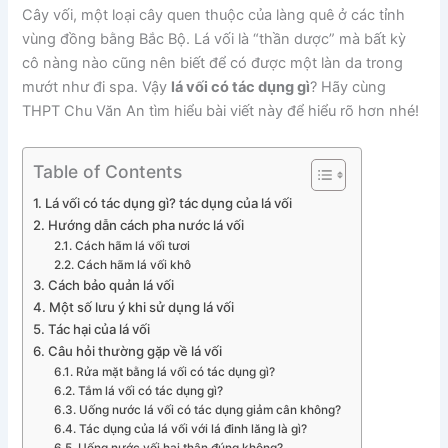
Cây vối, một loại cây quen thuộc của làng quê ở các tỉnh
vùng đồng bằng Bắc Bộ. Lá vối là “thần dược” mà bất kỳ
cô nàng nào cũng nên biết để có được một làn da trong
mướt như đi spa. Vậy
lá vối có tác dụng gì
? Hãy cùng
THPT Chu Văn An tìm hiểu bài viết này để hiểu rõ hơn nhé!
Table of Contents
Lá vối có tác dụng gì? tác dụng của lá vối
Hướng dẫn cách pha nước lá vối
Cách hãm lá vối tươi
Cách hãm lá vối khô
Cách bảo quản lá vối
Một số lưu ý khi sử dụng lá vối
Tác hại của lá vối
Câu hỏi thường gặp về lá vối
Rửa mặt bằng lá vối có tác dụng gì?
Tắm lá vối có tác dụng gì?
Uống nước lá vối có tác dụng giảm cân không?
Tác dụng của lá vối với lá đinh lăng là gì?
Uống nước vối hại thận đúng không?