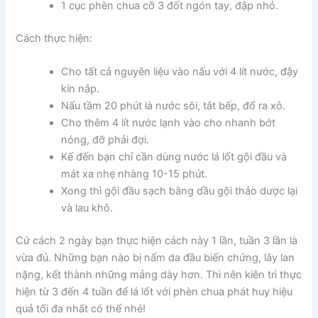
1 cục phèn chua cỡ 3 đốt ngón tay, đập nhỏ.
Cách thực hiện:
Cho tất cả nguyên liệu vào nấu với 4 lít nước, đậy
kín nắp.
Nấu tầm 20 phút là nước sôi, tắt bếp, đổ ra xô.
Cho thêm 4 lít nước lạnh vào cho nhanh bớt
nóng, đỡ phải đợi.
Kế đến bạn chỉ cần dùng nước lá lốt gội đầu và
mát xa nhẹ nhàng 10-15 phút.
Xong thì gội đầu sạch bằng dầu gội thảo dược lại
và lau khô.
Cứ cách 2 ngày bạn thực hiện cách này 1 lần, tuần 3 lần là
vừa đủ. Những bạn nào bị nấm da đầu biến chứng, lây lan
nặng, kết thành những mảng dày hơn. Thì nên kiên trì thực
hiện từ 3 đến 4 tuần để lá lốt với phèn chua phát huy hiệu
quả tối đa nhất có thể nhé!