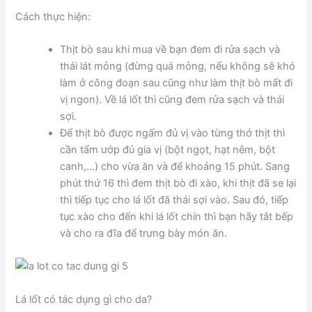
Cách thực hiện:
Thịt bò sau khi mua về bạn đem đi rửa sạch và
thái lát mỏng (đừng quá mỏng, nếu không sẽ khó
làm ở công đoạn sau cũng như làm thịt bò mất đi
vị ngon). Về lá lốt thì cũng đem rửa sạch và thái
sợi.
Để thịt bò được ngấm đủ vị vào từng thớ thịt thì
cần tẩm ướp đủ gia vị (bột ngọt, hạt nêm, bột
canh,…) cho vừa ăn và để khoảng 15 phút. Sang
phút thứ 16 thì đem thịt bò đi xào, khi thịt đã se lại
thì tiếp tục cho lá lốt đã thái sợi vào. Sau đó, tiếp
tục xào cho đến khi lá lốt chín thì bạn hãy tắt bếp
và cho ra đĩa để trưng bày món ăn.
Lá lốt có tác dụng gì cho da?