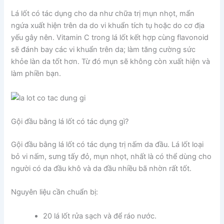
Lá lốt có tác dụng cho da như chữa trị mụn nhọt, mẩn
ngứa xuất hiện trên da do vi khuẩn tích tụ hoặc do cơ địa
yếu gây nên. Vitamin C trong lá lốt kết hợp cùng flavonoid
sẽ đánh bay các vi khuẩn trên da; làm tăng cường sức
khỏe làn da tốt hơn. Từ đó mụn sẽ không còn xuất hiện và
làm phiền bạn.
Gội đầu bằng lá lốt có tác dụng gì?
Gội đầu bằng lá lốt có tác dụng trị nấm da đầu. Lá lốt loại
bỏ vi nấm, sưng tấy đỏ, mụn nhọt, nhất là có thể dùng cho
người có da đầu khô và da đầu nhiều bã nhờn rất tốt.
Nguyên liệu cần chuẩn bị:
20 lá lốt rửa sạch và để ráo nước.