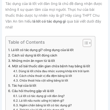
Tác dụng của lá lốt với đàn ông là chủ đề đang nhận được
không ít sự quan tâm của mọi người. Thực hư của bài
thuốc thảo dược tự nhiên này là gì? Hãy cùng THPT Chu
Văn An tìm hiểu
lá lốt có tác dụng gì
qua bài viết dưới đây
nhé!
Table of Contents
Lá lốt có tác dụng gì? công dụng của lá lốt
Cách sử dụng lá lốt đúng cách
Những món ăn ngon từ lá lốt
Một số bài thuốc dân gian chữa bệnh hay bằng lá lốt
Dùng lá lốt chữa đau nhức xương khớp khi trời lạnh
Cách chữa thoát vị đĩa đệm bằng lá lốt
Chữa thoái hóa cột sống bằng lá lốt
Tác hại của lá lốt
Câu hỏi thường gặp về lá lốt
Lá lốt có tác dụng gì với đàn ông?
Lá lốt nấu nước uống trị bệnh gì?
Ngâm chân bằng lá lốt có tác dụng gì?
Thịt bò xào lá lốt có tác dụng gì?