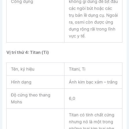
Công dụng
không gỉ dùng để bịt đầu
các ngòi bút hoặc các
trụ bản lề dụng cụ. Ngoài
ra, osmi còn được ứng
dụng rộng rãi trong lĩnh
vực y tế.
Vị trí thứ 4: Titan (Ti)
Tên, ký hiệu
Titani, Ti
Hình dạng
Ánh kim bạc xám – trắng
Độ cứng theo thang
6,0
Mohs
Titan có tính chất cứng
nhưng nó là một trong
những loại kim loại nhẹ