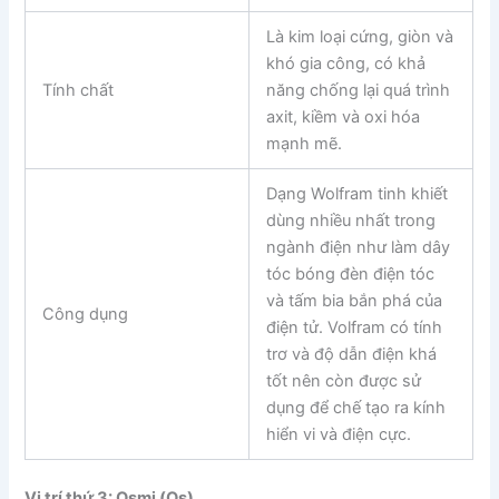
Là kim loại cứng, giòn và
khó gia công, có khả
Tính chất
năng chống lại quá trình
axit, kiềm và oxi hóa
mạnh mẽ.
Dạng Wolfram tinh khiết
dùng nhiều nhất trong
ngành điện như làm dây
tóc bóng đèn điện tóc
và tấm bia bắn phá của
Công dụng
điện tử. Volfram có tính
trơ và độ dẫn điện khá
tốt nên còn được sử
dụng để chế tạo ra kính
hiển vi và điện cực.
Vị trí thứ 3: Osmi (Os)