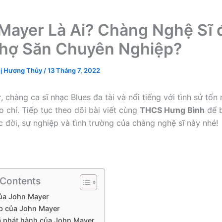
Mayer Là Ai? Chàng Nghệ Sĩ đ
hợ Săn Chuyên Nghiệp?
ị Hương Thủy
/
13 Tháng 7, 2022
r
, chàng ca sĩ nhạc Blues đa tài và nổi tiếng với tình sử tốn 
 chí. Tiếp tục theo dõi bài viết cùng
THCS Hưng Bình
để b
ộc đời, sự nghiệp và tình trường của chàng nghệ sĩ này nhé!
 Contents
của John Mayer
p của John Mayer
 phát hành của John Mayer