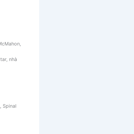
 McMahon,
tar, nhà
 Spinal