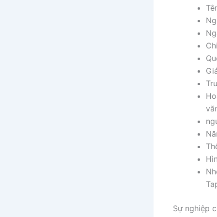
Tê
Ng
Ng
Ch
Qu
Gi
Tr
Hoạ
vă
ng
Nă
Thể
Hìn
Nh
Tap
Sự nghiệp 