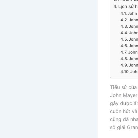
Lịch sử 
John 
John
John
John
John
John
John
John
John
Joh
Tiểu sử của
John Mayer 
gây được ấn
cuốn hút và
cũng đã nh
số giải Gra