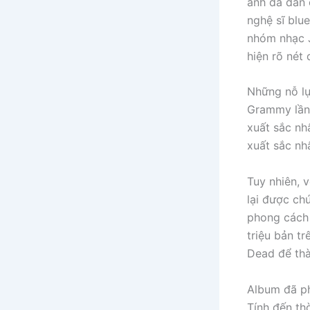
anh đã dần 
nghệ sĩ blu
nhóm nhạc J
hiện rõ nét
Những nỗ lự
Grammy lần
xuất sắc nh
xuất sắc nh
Tuy nhiên, 
lại được ch
phong cách 
triệu bản t
Dead để thà
Album đã p
Tính đến thờ