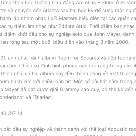
từng theo học trường Cao đẳng Âm nhạc Berklee ở Boston
ts và chuyển đến Atlanta sau hai học kỳ để cùng một ngườ
hành lập nhóm nhạc LoFi Masters biểu diễn tại các quán ca
ác tụ điểm âm nhạc như Eddie’s Attic. Thời điểm ban nhạc 
là điểm khởi đầu cho sự nghiệp solo của John Mayer, danh 
 lan rộng sau một buổi biểu diễn vào tháng 3 năm 2000.
1, anh phát hành album Room for Squares và tiếp tục ra 
hai năm. Chính sự định hình phong cách rõ ràng trong âm 
g thiên phú, cả hai album này đều thành công về mặt thương
bum bạch kim với nhiều bản hit. Một số bài hát nằm trong
n Mayer đã đạt được giải Grammy cao quý, có thể kể đến 
nderland” và “Diaries”.
n bắt đầu sự nghiệp và thành danh với thể loại Acoustic ro