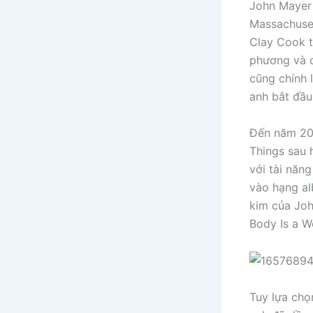
John Mayer 
Massachuset
Clay Cook t
phương và c
cũng chính 
anh bắt đầu
Đến năm 200
Things sau 
với tài năn
vào hạng al
kim của Joh
Body Is a Wo
Tuy lựa chọ