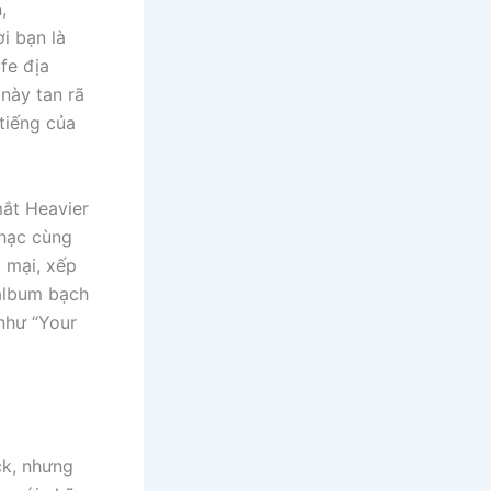
,
i bạn là
fe địa
này tan rã
tiếng của
mắt Heavier
nhạc cùng
 mại, xếp
 album bạch
như “Your
ck, nhưng