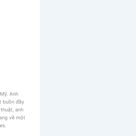
 Mỹ. Anh
t buồn đầy
thuật, anh
ang về một
es.