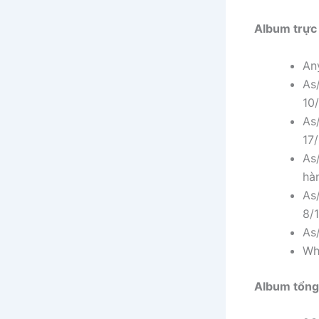
Album trực
An
As
10
As
17
As
hà
As
8/
As
Wh
Album tổng