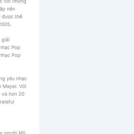
c với những
lập nên
ể được thể
2005.
 giải
 nhạc Pop
 nhạc Pop
úng yêu nhạc
 Mayer. Với
ỹ và hơn 20
rateful
tar người Mỹ