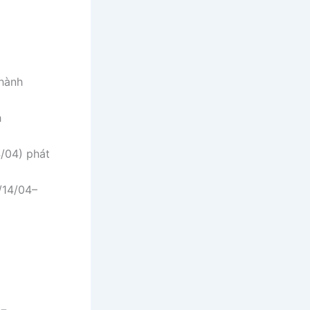
hành
h
4/04) phát
/14/04–