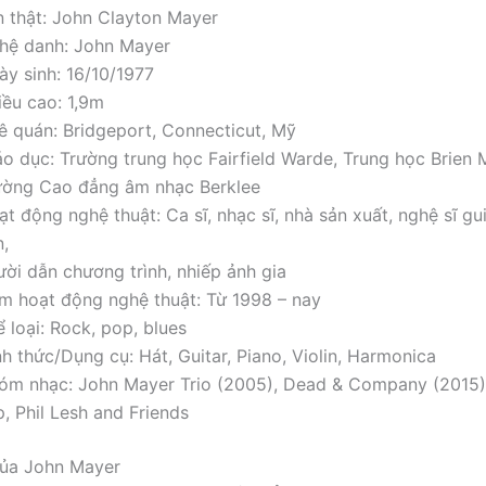
n thật: John Clayton Mayer
hệ danh: John Mayer
ày sinh: 16/10/1977
iều cao: 1,9m
ê quán: Bridgeport, Connecticut, Mỹ
áo dục: Trường trung học Fairfield Warde, Trung học Brien
ường Cao đẳng âm nhạc Berklee
t động nghệ thuật: Ca sĩ, nhạc sĩ, nhà sản xuất, nghệ sĩ gui
n,
ười dẫn chương trình, nhiếp ảnh gia
m hoạt động nghệ thuật: Từ 1998 – nay
 loại: Rock, pop, blues
h thức/Dụng cụ: Hát, Guitar, Piano, Violin, Harmonica
óm nhạc: John Mayer Trio (2005), Dead & Company (2015),
, Phil Lesh and Friends
của John Mayer