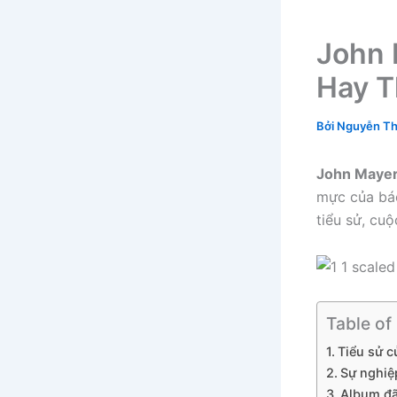
John 
Hay T
Bởi
Nguyễn Th
John Maye
mực của báo
tiểu sử, cu
Table of
Tiểu sử 
Sự nghiệ
Album đã