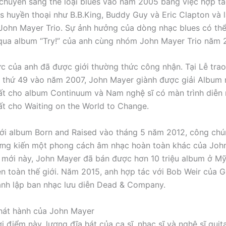
chuyển sang thể loại blues vào năm 2005 bằng việc hợp tá
es huyền thoại như B.B.King, Buddy Guy và Eric Clapton và 
ohn Mayer Trio. Sự ảnh hưởng của dòng nhạc blues có th
 qua album “Try!” của anh cùng nhóm John Mayer Trio năm 
c của anh đã được giới thường thức công nhận. Tại Lễ trao
 thứ 49 vào năm 2007, John Mayer giành được giải Album
ất cho album Continuum và Nam nghệ sĩ có màn trình diễn
ất cho Waiting on the World to Change.
với album Born and Raised vào tháng 5 năm 2012, công ch
ứng kiến một phong cách âm nhạc hoàn toàn khác của John
mới này, John Mayer đã bán được hơn 10 triệu album ở M
rên toàn thế giới. Năm 2015, anh hợp tác với Bob Weir của G
nh lập ban nhạc lưu diễn Dead & Company.
hát hành của John Mayer
i điểm này, lượng đĩa hát của ca sĩ, nhạc sĩ và nghệ sĩ gui