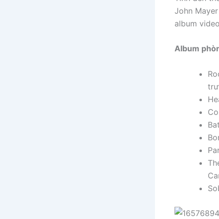
John Mayer 
album video
Album phòn
Ro
tr
He
Co
Ba
Bo
Pa
Th
Ca
So