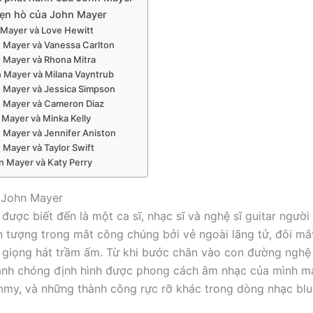
hẹn hò của John Mayer
Mayer và Love Hewitt
 Mayer và Vanessa Carlton
 Mayer và Rhona Mitra
 Mayer và Milana Vayntrub
 Mayer và Jessica Simpson
 Mayer và Cameron Diaz
 Mayer và Minka Kelly
 Mayer và Jennifer Aniston
 Mayer và Taylor Swift
n Mayer và Katy Perry
 John Mayer
được biết đến là một ca sĩ, nhạc sĩ và nghệ sĩ guitar người
 tượng trong mắt công chúng bởi vẻ ngoài lãng tử, đôi mắ
 giọng hát trầm ấm. Từ khi bước chân vào con đường nghệ 
anh chóng định hình được phong cách âm nhạc của mình m
mmy, và những thành công rực rỡ khác trong dòng nhạc blu