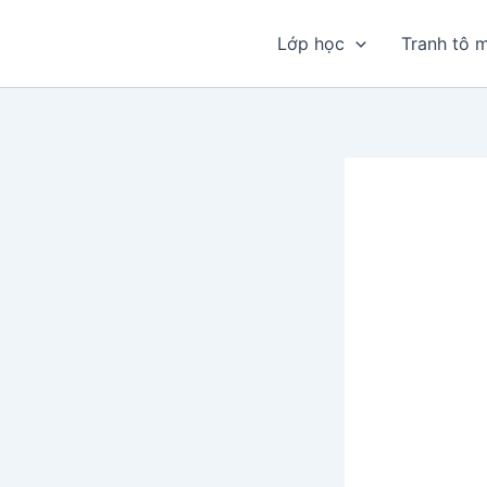
Nhảy
tới
Lớp học
Tranh tô 
nội
dung