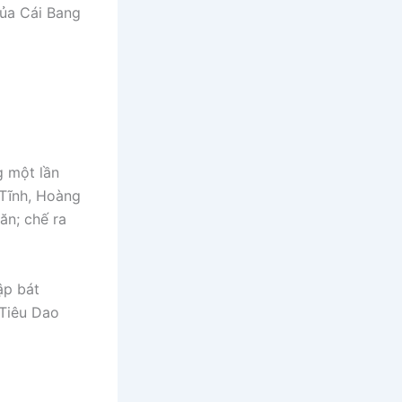
của Cái Bang
g một lần
 Tĩnh, Hoàng
n; chế ra
ập bát
Tiêu Dao