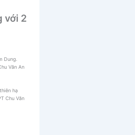
 với 2
im Dung.
Chu Văn An
thiên hạ
HPT Chu Văn