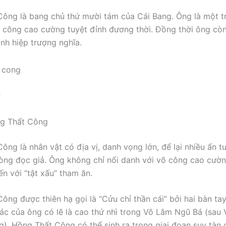
ông là bang chủ thứ mười tám của Cái Bang. Ông là một 
 công cao cường tuyệt đỉnh đương thời. Đồng thời ông còn
nh hiệp trượng nghĩa.
ợ
ng Thất Công
ông là nhân vật có địa vị, danh vọng lớn, để lại nhiều ấn 
òng đọc giả. Ông không chỉ nổi danh với võ công cao cườ
ến với “tật xấu” tham ăn.
ông được thiên hạ gọi là “Cửu chỉ thần cái” bởi hai bàn tay
tác của ông có lẽ là cao thứ nhì trong Võ Lâm Ngũ Bá (sau
). Hồng Thất Công có thể sinh ra trong giai đoạn suy tàn c