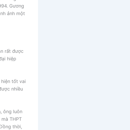
1994. Gương
ình ảnh một
n rất được
đại hiệp
hiện tốt vai
được nhiều
, ông luôn
in mà THPT
Đồng thời,