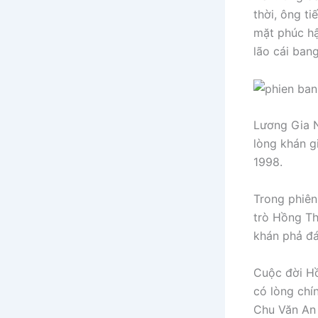
thời, ông t
mặt phúc hậ
lão cái ban
Lương Gia N
lòng khán g
1998.
Trong phiên
trò Hồng Th
khán phả đá
Cuộc đời Hồ
có lòng chí
Chu Văn An 