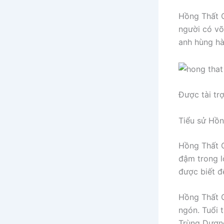
Hồng Thất C
người có võ
anh hùng hà
Được tài tr
Tiểu sử Hồ
Hồng Thất C
đậm trong l
được biết đ
Hồng Thất C
ngón. Tuổi 
Trùng Dương