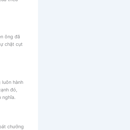
ên ông đã
ự chặt cụt
g luôn hành
cạnh đó,
 nghĩa.
 bát chưởng