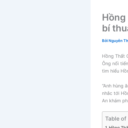
Hồng 
bí th
Bởi
Nguyễn Th
Hồng Thất C
Ông nổi tiế
tìm hiểu Hồ
“Anh hùng ă
nhắc tới Hồ
An khám p
Table of
Hồng Thất