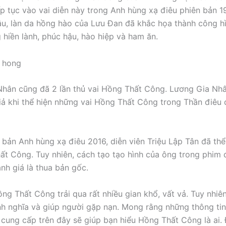
iếp tục vào vai diễn này trong Anh hùng xạ điêu phiên bản 
u, làn da hồng hào của Lưu Đan đã khắc họa thành công h
g hiền lành, phúc hậu, hào hiệp và ham ăn.
hân cũng đã 2 lần thủ vai Hồng Thất Công. Lương Gia Nhâ
iả khi thể hiện những vai Hồng Thất Công trong Thần điêu 
 bản Anh hùng xạ điêu 2016, diễn viên Triệu Lập Tân đã thể 
ất Công. Tuy nhiên, cách tạo tạo hình của ông trong phim 
nh giá là thua bản gốc.
ng Thất Công trải qua rất nhiều gian khổ, vất vả. Tuy nhiên
nh nghĩa và giúp người gặp nạn. Mong rằng những thông t
cung cấp trên đây sẽ giúp bạn hiểu Hồng Thất Công là ai. 