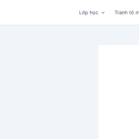
Nhảy
tới
Lớp học
Tranh tô 
nội
dung