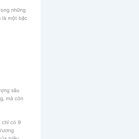
trong những
 là một bậc
tượng sâu
ng, mà còn
 chỉ có 9
 Vương
ủa triều