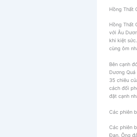
Hồng Thất C
Hồng Thất C
với Âu Dươn
khi kiệt sứ
cùng ôm nha
Bên cạnh đó
Dương Quá đ
35 chiêu củ
cách đối p
đặt cạnh nh
Các phiên b
Các phiên b
Đan. Ông đả