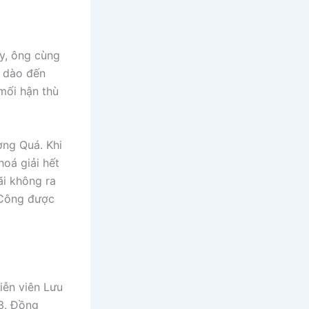
y, ông cùng
i dào đến
mối hận thù
ơng Quá. Khi
oá giải hết
ãi không ra
 Công được
iễn viên Lưu
3. Đồng