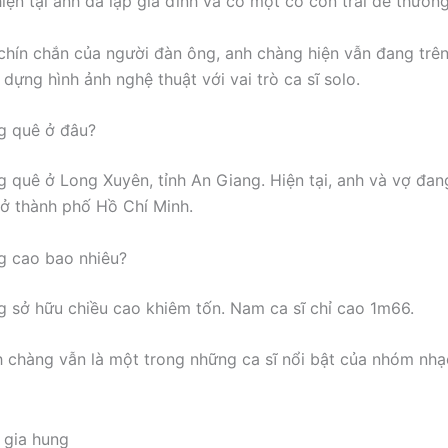
iện tại anh đã lập gia đình và có một cô con trai dễ thương
 chín chắn của người đàn ông, anh chàng hiện vẫn đang tr
 dựng hình ảnh nghệ thuật với vai trò ca sĩ solo.
g quê ở đâu?
 quê ở Long Xuyên, tỉnh An Giang. Hiện tại, anh và vợ đan
 ở thành phố Hồ Chí Minh.
g cao bao nhiêu?
 sở hữu chiều cao khiêm tốn. Nam ca sĩ chỉ cao 1m66.
h chàng vẫn là một trong những ca sĩ nổi bật của nhóm nh