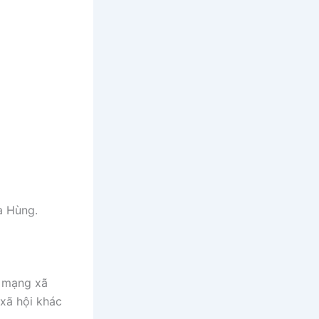
a Hùng.
c mạng xã
 xã hội khác