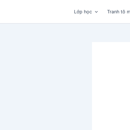
Nhảy
tới
Lớp học
Tranh tô 
nội
dung