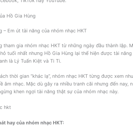
cebook, TikTok hay YouTube.
của Hồ Gia Hùng
g – Em út tài năng của nhóm nhạc HKT
 tham gia nhóm nhạc HKT từ những ngày đầu thành lập. M
nhỏ tuổi nhất nhưng Hồ Gia Hùng lại thể hiện được tài năn
nh là Lý Tuấn Kiệt và Ti Ti.
ách thời gian “khác lạ”, nhóm nhạc HKT từng được xem nh
ề âm nhạc. Mặc dù gây ra nhiều tranh cãi nhưng đến nay, n
gừng khen ngợi tài năng thật sự của nhóm nhạc này.
 hát hay của nhóm nhạc HKT: