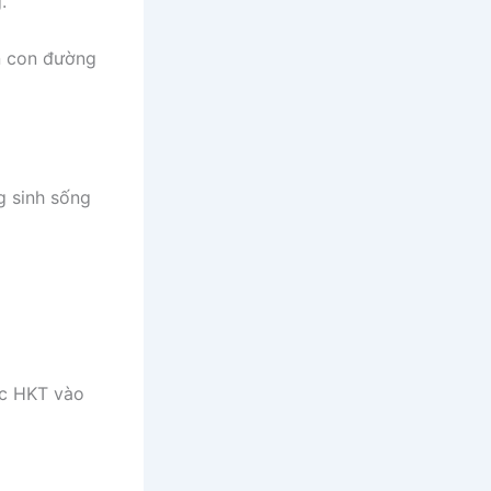
.
ên con đường
g sinh sống
ạc HKT vào