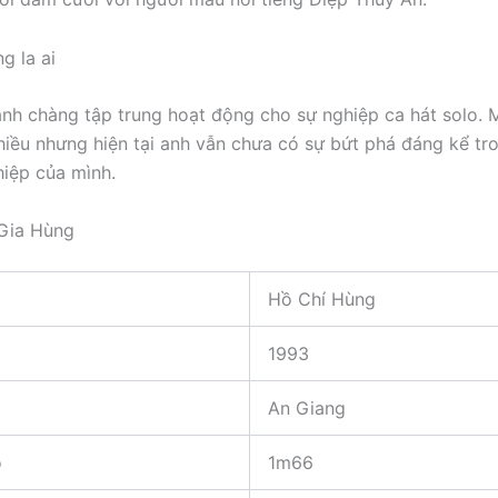
anh chàng tập trung hoạt động cho sự nghiệp ca hát solo. 
nhiều nhưng hiện tại anh vẫn chưa có sự bứt phá đáng kể tr
iệp của mình.
 Gia Hùng
Hồ Chí Hùng
1993
An Giang
o
1m66