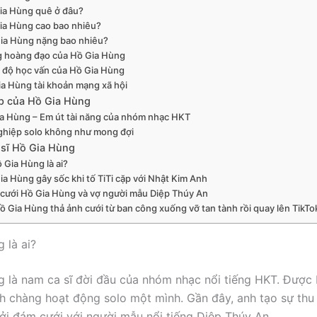
ia Hùng quê ở đâu?
ia Hùng cao bao nhiêu?
ia Hùng nặng bao nhiêu?
 hoàng đạo của Hồ Gia Hùng
h độ học vấn của Hồ Gia Hùng
a Hùng tài khoản mạng xã hội
p của Hồ Gia Hùng
a Hùng – Em út tài năng của nhóm nhạc HKT
ghiệp solo không như mong đợi
 sĩ Hồ Gia Hùng
 Gia Hùng là ai?
ia Hùng gây sốc khi tố TiTi cặp với Nhật Kim Anh
cưới Hồ Gia Hùng và vợ người mẫu Diệp Thúy An
ồ Gia Hùng thả ảnh cưới từ ban công xuống vỡ tan tành rồi quay lên TikTo
 là ai?
 là nam ca sĩ đời đầu của nhóm nhạc nổi tiếng HKT. Được b
h chàng hoạt động solo một mình. Gần đây, anh tạo sự thu 
i đám cưới với người mẫu nổi tiếng Diệp Thúy An.