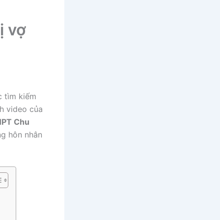
ị vợ
c tìm kiếm
h video của
PT Chu
ống hôn nhân