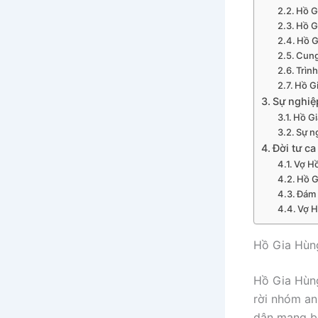
Hồ G
Hồ G
Hồ G
Cung
Trìn
Hồ Gi
Sự nghiệ
Hồ Gi
Sự n
Đời tư ca
Vợ Hồ
Hồ G
Đám 
Vợ H
Hồ Gia Hùng
Hồ Gia Hùng
rời nhóm an
dân mạng bở