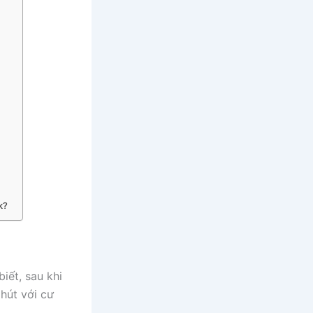
k?
iết, sau khi
hút với cư