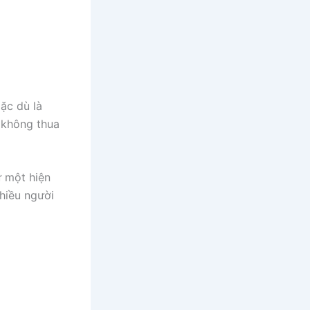
ặc dù là
g không thua
ư một hiện
hiều người