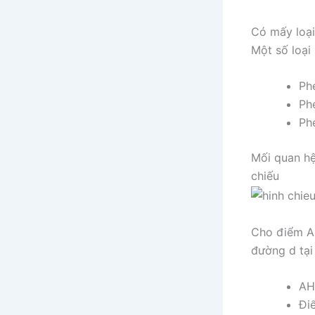
Có mấy loại
Một số loại
Ph
Ph
Ph
Mối quan hệ
chiếu
Cho điểm A
đường d tại
AH
Đi