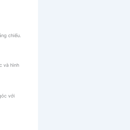
ẳng chiếu.
c và hình
góc với