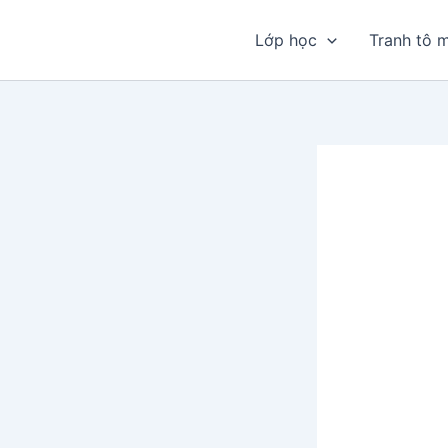
Nhảy
tới
Lớp học
Tranh tô 
nội
dung