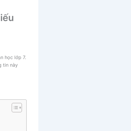
iếu
n học lớp 7.
 tin này