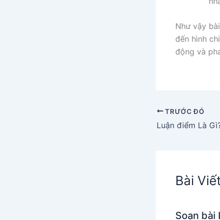
nh
Như vậy bài
đến hình ch
động và phát
TRƯỚC ĐÓ
Bài Viế
Soạn bài 