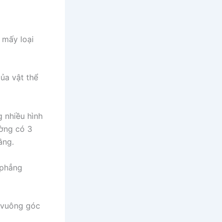
 mấy loại
của vật thể
g nhiều hình
ường có 3
ằng.
 phẳng
o vuông góc