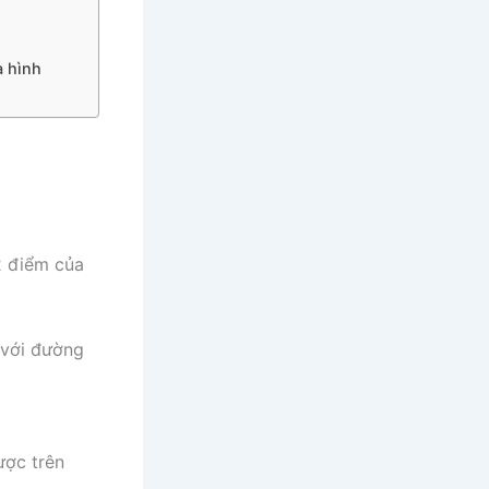
à hình
2 điểm của
 với đường
ược trên