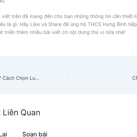
au.
 viết trên đã mang đến cho bạn những thông tin cần thiết l
iếu là gì. Hãy Like và Share để ủng hộ THCS Hưng Bình tiếp
 triển thêm nhiều bài viết có nội dung thú vị nữa nhé!
Luận điểm Là Gì? Cách Chọn Luận điểm Hay Cho Bài Phân Tích
C
t Liên Quan
Lai
Soạn bài