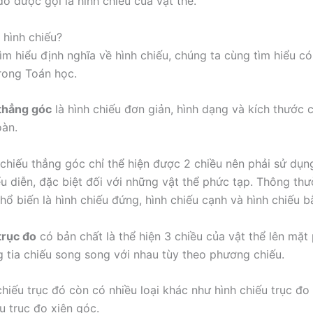
ó được gọi là hình chiếu của vật thể.
 hình chiếu?
tìm hiểu định nghĩa về hình chiếu, chúng ta cùng tìm hiểu có
trong Toán học.
thẳng góc
là hình chiếu đơn giản, hình dạng và kích thước 
oàn.
chiếu thẳng góc chỉ thể hiện được 2 chiều nên phải sử dụn
ểu diễn, đặc biệt đối với những vật thể phức tạp. Thông th
hổ biến là hình chiếu đứng, hình chiếu cạnh và hình chiếu b
trục đo
có bản chất là thể hiện 3 chiều của vật thể lên mặt
g tia chiếu song song với nhau tùy theo phương chiếu.
chiếu trục đó còn có nhiều loại khác như hình chiếu trục đ
u trục đo xiên góc.