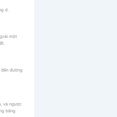
ng d.
goài một
ất.
g đến đường
u, và ngược
ũng bằng