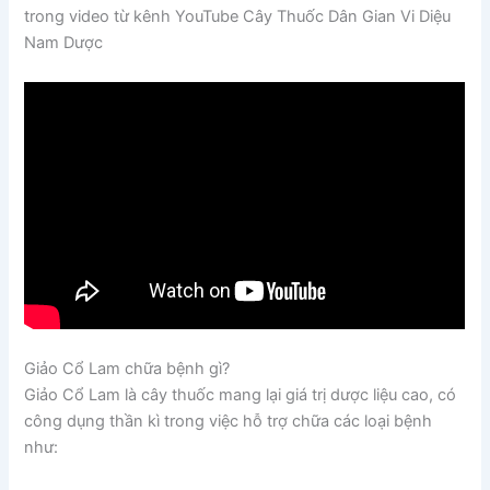
trong video từ kênh YouTube Cây Thuốc Dân Gian Vi Diệu
Nam Dược
Giảo Cổ Lam chữa bệnh gì?
Giảo Cổ Lam là cây thuốc mang lại giá trị dược liệu cao, có
công dụng thần kì trong việc hỗ trợ chữa các loại bệnh
như: