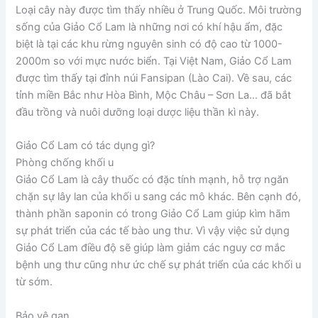
Loại cây này được tìm thấy nhiều ở Trung Quốc. Môi trường
sống của Giảo Cổ Lam là những nơi có khí hậu ẩm, đặc
biệt là tại các khu rừng nguyên sinh có độ cao từ 1000-
2000m so với mực nước biển. Tại Việt Nam, Giảo Cổ Lam
được tìm thấy tại đỉnh núi Fansipan (Lào Cai). Về sau, các
tỉnh miền Bắc như Hòa Bình, Mộc Châu – Sơn La… đã bắt
đầu trồng và nuôi dưỡng loại dược liệu thần kì này.
Giảo Cổ Lam có tác dụng gì?
Phòng chống khối u
Giảo Cổ Lam là cây thuốc có đặc tính mạnh, hỗ trợ ngăn
chặn sự lây lan của khối u sang các mô khác. Bên cạnh đó,
thành phần saponin có trong Giảo Cổ Lam giúp kìm hãm
sự phát triển của các tế bào ung thư. Vì vậy việc sử dụng
Giảo Cổ Lam điều độ sẽ giúp làm giảm các nguy cơ mắc
bệnh ung thư cũng như ức chế sự phát triển của các khối u
từ sớm.
Bảo vệ gan