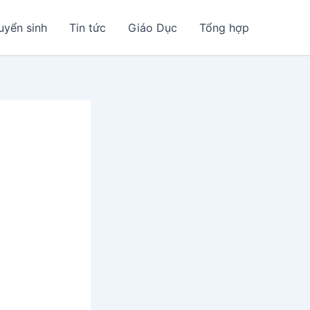
uyển sinh
Tin tức
Giáo Dục
Tổng hợp