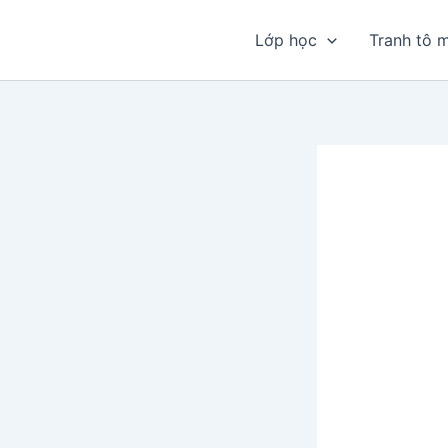
Nhảy
tới
Lớp học
Tranh tô 
nội
dung