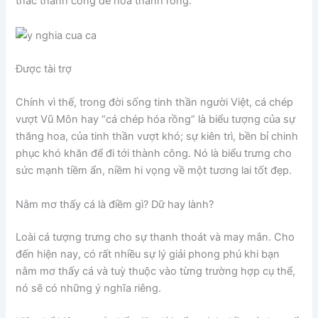
thác thành công để hóa thành rồng.
Được tài trợ
Chính vì thế, trong đời sống tinh thần người Việt, cá chép
vượt Vũ Môn hay “cá chép hóa rồng” là biểu tượng của sự
thăng hoa, của tinh thần vượt khó; sự kiên trì, bền bỉ chinh
phục khó khăn để đi tới thành công. Nó là biểu trưng cho
sức mạnh tiềm ẩn, niềm hi vọng về một tương lai tốt đẹp.
Nằm mơ thấy cá là điềm gì? Dữ hay lành?
Loài cá tượng trưng cho sự thanh thoát và may mắn. Cho
đến hiện nay, có rất nhiều sự lý giải phong phú khi bạn
nằm mơ thấy cá và tuỳ thuộc vào từng trường hợp cụ thể,
nó sẽ có những ý nghĩa riêng.