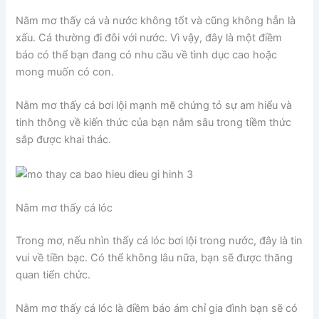
Nằm mơ thấy cá và nước không tốt và cũng không hẳn là
xấu. Cá thường đi đôi với nước. Vì vậy, đây là một điềm
báo có thể bạn đang có nhu cầu về tình dục cao hoặc
mong muốn có con.
Nằm mơ thấy cá bơi lội mạnh mẽ chứng tỏ sự am hiểu và
tinh thông về kiến thức của bạn nằm sâu trong tiềm thức
sắp được khai thác.
Nằm mơ thấy cá lóc
Trong mơ, nếu nhìn thấy cá lóc bơi lội trong nước, đây là tin
vui về tiền bạc. Có thể không lâu nữa, bạn sẽ được thăng
quan tiến chức.
Nằm mơ thấy cá lóc là điềm báo ám chỉ gia đình bạn sẽ có