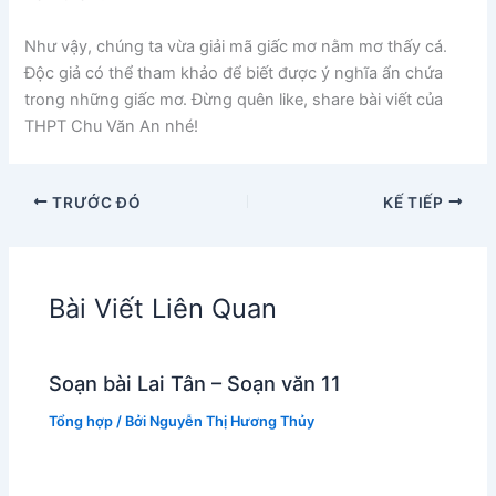
Như vậy, chúng ta vừa giải mã giấc mơ nằm mơ thấy cá.
Độc giả có thể tham khảo để biết được ý nghĩa ẩn chứa
trong những giấc mơ. Đừng quên like, share bài viết của
THPT Chu Văn An nhé!
TRƯỚC ĐÓ
KẾ TIẾP
Bài Viết Liên Quan
Soạn bài Lai Tân – Soạn văn 11
Tổng hợp
/ Bởi
Nguyễn Thị Hương Thủy