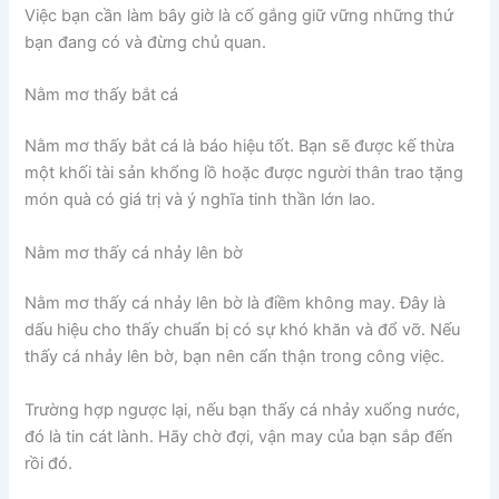
Việc bạn cần làm bây giờ là cố gắng giữ vững những thứ
bạn đang có và đừng chủ quan.
Nằm mơ thấy bắt cá
Nằm mơ thấy bắt cá là báo hiệu tốt. Bạn sẽ được kế thừa
một khối tài sản khổng lồ hoặc được người thân trao tặng
món quà có giá trị và ý nghĩa tinh thần lớn lao.
Nằm mơ thấy cá nhảy lên bờ
Nằm mơ thấy cá nhảy lên bờ là điềm không may. Đây là
dấu hiệu cho thấy chuẩn bị có sự khó khăn và đổ vỡ. Nếu
thấy cá nhảy lên bờ, bạn nên cẩn thận trong công việc.
Trường hợp ngược lại, nếu bạn thấy cá nhảy xuống nước,
đó là tin cát lành. Hãy chờ đợi, vận may của bạn sắp đến
rồi đó.