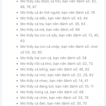
Mơ thấy câu được cá trôi, bạn nên đánh số: 42,
88, 76, 87
Mơ thấy cá ăn thịt người, bạn nên đánh số: 78
Mơ thấy cá diếc, bạn nên đánh số: 43, 44
Mơ thấy cá tra, bạn nên đánh số: 39, 93
Mơ thấy cá mè, bạn nên đánh số: 68
Mơ thấy ba con cá sấu, bạn nên đánh số: 13, 40,
63
Mơ thấy ba con cá chép, bạn nên đánh số: chơi
số 03, 30, 80
Mơ thấy hai con cá, bạn nên đánh số: 58
Mơ thấy nồi cá kho, bạn nên đánh số: 02, 73
Mơ thấy cá bống, bạn nên đánh số: 46, 62
Mơ thấy cá nhỏ, bạn nên đánh số: 22, 28, 82
Mơ thấy cá nheo, bạn nên đánh số: 14, 41
Mơ thấy cá đang bơi, bạn nên đánh số: 10, 11
Mơ thấy trứng cá, bạn nên đánh số: 68
Mơ thấy cá chim, bạn nên đánh số: 55, 78
Mơ thấy cá đen, bạn nên đánh số: 30, 70