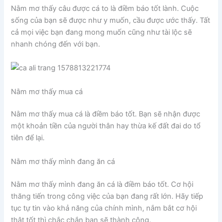
Nằm mơ thấy câu được cá to là điềm báo tốt lành. Cuộc
sống của bạn sẽ được như y muốn, cầu được ước thấy. Tất
cả mọi việc bạn đang mong muốn cũng như tài lộc sẽ
nhanh chóng đến với bạn.
Nằm mơ thấy mua cá
Nằm mơ thấy mua cá là điềm báo tốt. Bạn sẽ nhận được
một khoản tiền của người thân hay thừa kế đất đai do tổ
tiên để lại.
Nằm mơ thấy mình đang ăn cá
Nằm mơ thấy mình đang ăn cá là điềm báo tốt. Cơ hội
thăng tiến trong công việc của bạn đang rất lớn. Hãy tiếp
tục tự tin vào khả năng của chính mình, nắm bắt cơ hội
thật tốt thì chắc chắn bạn sẽ thành công.