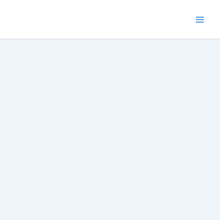
Nhảy
tới
nội
dung