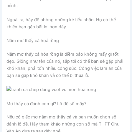
mình.
Ngoài ra, hãy đề phòng những kẻ tiểu nhân. Họ có thể
khiến bạn gặp bất lợi hơn đấy.
Nằm mơ thấy cá hoá rồng
Nằm mơ thấy cá hóa rồng là điềm báo không mấy gì tốt
đẹp. Giống như tên của nó, sắp tới có thể bạn sẽ gặp phải
khó khăn, phải tốn nhiều công sức. Công việc làm ăn của
bạn sẽ gặp khó khăn và có thể bị thua lỗ.
Mơ thấy cá đánh con gì? Lô đề số mấy?
Nếu có giấc mơ nằm mơ thấy cá và bạn muốn chọn số
đánh lô đề. Hãy tham khảo những con số mà THPT Chu
Văn An đưa ra sau đây nhé!