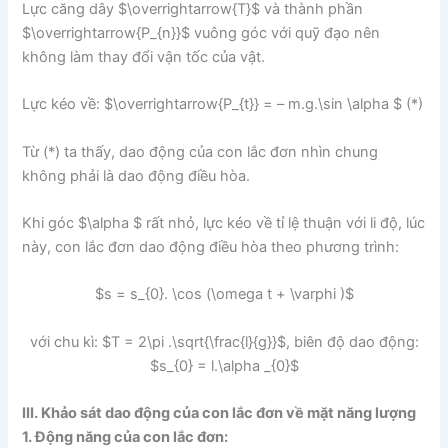
Lực căng dây $\overrightarrow{T}$ và thành phần
$\overrightarrow{P_{n}}$ vuông góc với quỹ đạo nên
không làm thay đổi vận tốc của vật.
Lực kéo về: $\overrightarrow{P_{t}} = – m.g.\sin \alpha $ (*)
Từ (*) ta thấy, dao động của con lắc đơn nhìn chung
không phải là dao động điều hòa.
Khi góc $\alpha $ rất nhỏ, lực kéo về tỉ lệ thuận với li độ, lúc
này, con lắc đơn dao động điều hòa theo phương trình:
$s = s_{0}. \cos (\omega t + \varphi )$
với chu kì: $T = 2\pi .\sqrt{\frac{l}{g}}$, biên độ dao động:
$s_{0} = l.\alpha _{0}$
III. Khảo sát dao động của con lắc đơn về mặt năng lượng
1. Động năng của con lắc đơn: