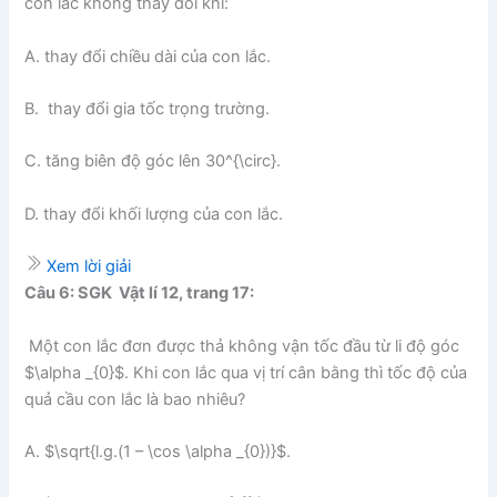
con lắc không thay đổi khi:
A. thay đổi chiều dài của con lắc.
B. thay đổi gia tốc trọng trường.
C. tăng biên độ góc lên 30^{\circ}.
D. thay đổi khối lượng của con lắc.
Xem lời giải
Câu 6: SGK Vật lí 12, trang 17:
Một con lắc đơn được thả không vận tốc đầu từ li độ góc
$\alpha _{0}$. Khi con lắc qua vị trí cân bằng thì tốc độ của
quả cầu con lắc là bao nhiêu?
A. $\sqrt{l.g.(1 – \cos \alpha _{0})}$.