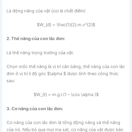
Là động năng của vật (coi là chất điểm)
$W_{đ} = \frac{1}{2}.m.v^{2}$
2. Thế năng của con lắc đơn:
Là thế năng trọng trường của vật.
Chọn mốc thế năng là vị trí cân bằng, thế năng của con lắc
đơn ở vị trí li độ góc $\alpha $ được tính theo công thức
sau:
$W_{t} = m.g.l.(1 – \cos \alpha )$
3. Cơ năng của con lắc đơn:
Cơ năng của con lắc đơn là tổng động năng và thế năng
của nó. Nếu bỏ qua mọi ma sát, cơ năng của vật được bảo