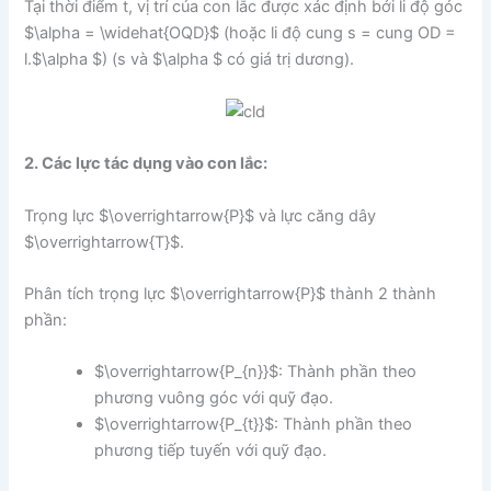
Tại thời điểm t, vị trí của con lắc được xác định bởi li độ góc
$\alpha = \widehat{OQD}$ (hoặc li độ cung s = cung OD =
l.$\alpha $) (s và $\alpha $ có giá trị dương).
2. Các lực tác dụng vào con lắc:
Trọng lực $\overrightarrow{P}$ và lực căng dây
$\overrightarrow{T}$.
Phân tích trọng lực $\overrightarrow{P}$ thành 2 thành
phần:
$\overrightarrow{P_{n}}$: Thành phần theo
phương vuông góc với quỹ đạo.
$\overrightarrow{P_{t}}$: Thành phần theo
phương tiếp tuyến với quỹ đạo.