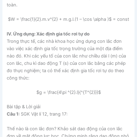
toàn.
$W = \frac{1}{2}.m.v^{2} + m.g.l.(1 – \cos \alpha )$ = const
IV. Ứng dụng: Xác định gia tốc rơi tự do
Trong thực tế, các nhà khoa học ứng dụng con lắc đơn
vào việc xác định gia tốc trọng trường của một địa điểm
nào đó. Khi các yếu tố của con lắc như chiều dài l (m) của
con lắc, chu kì dao động T (s) của con lắc bằng các phép
đo thực nghiệm; ta có thể xác định gia tốc rơi tự do theo
công thức:
$g = \frac{4\pi ^{2}.l}{^{T^{2}}}$
Bài tập & Lời giải
Câu 1:
SGK Vật lí 12, trang 17:
Thế nào là con lắc đơn? Khảo sát dao động của con lắc
đơn về mặt động lực học. Chứng minh rằng dao động nhỏ