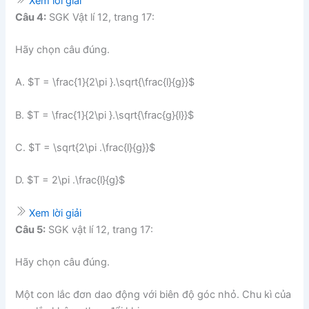
Xem lời giải
Câu 4:
SGK Vật lí 12, trang 17:
Hãy chọn câu đúng.
A. $T = \frac{1}{2\pi }.\sqrt{\frac{l}{g}}$
B. $T = \frac{1}{2\pi }.\sqrt{\frac{g}{l}}$
C. $T = \sqrt{2\pi .\frac{l}{g}}$
D. $T = 2\pi .\frac{l}{g}$
Xem lời giải
Câu 5:
SGK vật lí 12, trang 17:
Hãy chọn câu đúng.
Một con lắc đơn dao động với biên độ góc nhỏ. Chu kì của