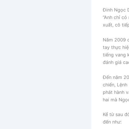
Đinh Ngọc D
“Anh chỉ có
xuất, cô tiế
Năm 2009 ch
tay thực hi
tiếng vang
đánh giá ca
Đến năm 201
chiến, Lệnh
phát hành v
hai mà Ngọc
Kể từ sau đ
đến như: