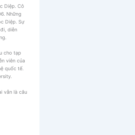
c Diệp. Cô
06. Những
ọc Diệp. Sự
đi, diễn
ng.
u cho tạp
ễn viên của
ệ quốc tế.
rsity.
i vẫn là câu