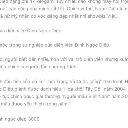
iệp nặng chỉ 47 kilogam. Tuy chiều cao không mấy nổi trộ
oát cân nặng của mình rất tốt. Chính vì thế, Ngọc Diệp lu
à nữ mỹ nhân có vóc dáng đẹp nhất nhì showbiz Việt.
ủa diễn viên Đinh Ngọc Diệp
ốc trong sự nghiệp của diễn viên Đinh Ngọc Diệp
i người biết đến nhiều hơn với vai trò diễn viên nhưng xuấ
ệp chính là người dẫn chương trình.
h đầu tiên của cô là “Thời Trang và Cuộc sống” trên kênh 
c Diệp giành được danh hiệu “Hoa khôi Tây Đô” năm 2004.
p tục chinh phục giải thưởng “Người mẫu Việt Nam” năm 2
mẫu được yêu thích trong năm”.