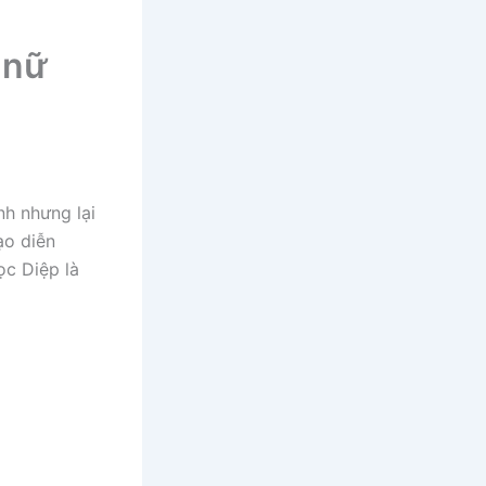
 nữ
nh nhưng lại
ạo diễn
c Diệp là