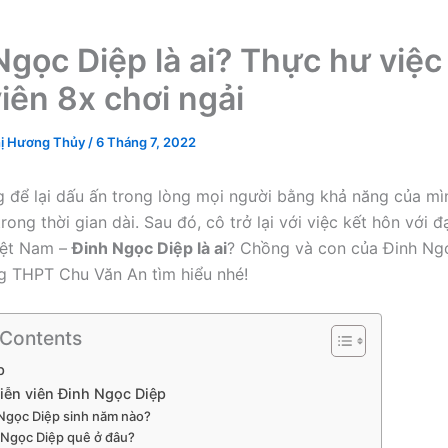
Ngọc Diệp là ai? Thực hư việc
viên 8x chơi ngải
ị Hương Thủy
/
6 Tháng 7, 2022
 để lại dấu ấn trong lòng mọi người bằng khả năng của mì
ong thời gian dài. Sau đó, cô trở lại với việc kết hôn với đ
iệt Nam –
Đinh Ngọc Diệp là ai
? Chồng và con của Đinh Ngọ
g THPT Chu Văn An tìm hiểu nhé!
 Contents
p
diễn viên Đinh Ngọc Diệp
Ngọc Diệp sinh năm nào?
 Ngọc Diệp quê ở đâu?