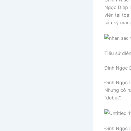
Ngọc Diệp là
viên tại tòa
sáu kỳ mang
Tiểu sử diễ
Đinh Ngọc 
Đinh Ngọc D
Nhưng cô n
“debut”.
Đinh Ngọc 