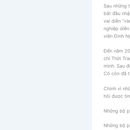
Sau những t
bắt đầu nhậ
vai diễn “v
nghiệp diễn
viên Đinh N
Đến năm 201
chí Thời Tr
mình. Sau đ
Cô còn đã t
Chính vì nh
hỏi được tì
Những bộ ph
Những bộ p