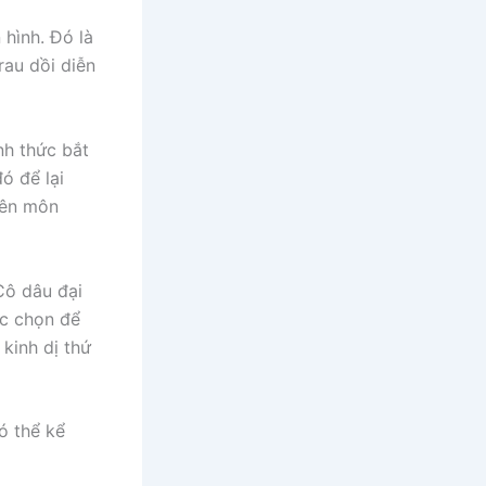
 hình. Đó là
au dồi diễn
nh thức bắt
ó để lại
yên môn
Cô dâu đại
ợc chọn để
 kinh dị thứ
ó thể kể