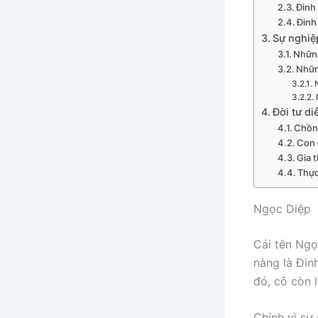
Đinh
Đinh
Sự nghiệ
Những
Nhữn
Đời tư di
Chồng
Con 
Gia 
Thực
Ngọc Diệp
Cái tên Ngọ
nàng là Đin
đó, cô còn 
Chính vì sự