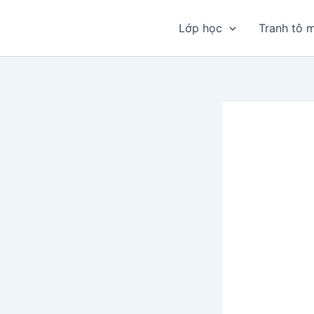
Nhảy
tới
Lớp học
Tranh tô 
nội
dung