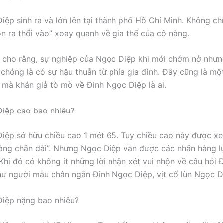
ệp sinh ra và lớn lên tại thành phố Hồ Chí Minh. Không chỉ 
đồn ra thổi vào” xoay quanh về gia thế của cô nàng.
 cho rằng, sự nghiệp của Ngọc Diệp khi mới chớm nở nhưng
chóng là có sự hậu thuẫn từ phía gia đình. Đây cũng là mộ
 mà khán giả tò mò về Đinh Ngọc Diệp là ai.
Diệp cao bao nhiêu?
iệp sở hữu chiều cao 1 mét 65. Tuy chiều cao này được xe
làng chân dài”. Nhưng Ngọc Diệp vẫn được các nhãn hàng l
Khi đó có không ít những lời nhận xét vui nhộn về câu hỏi
như người mẫu chân ngắn Đinh Ngọc Diệp, vịt cổ lùn Ngọc 
Diệp nặng bao nhiêu?