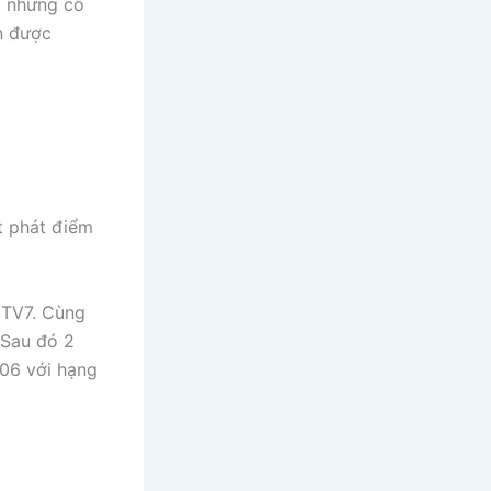
i nhưng cô
ôn được
t phát điểm
HTV7. Cùng
 Sau đó 2
006 với hạng