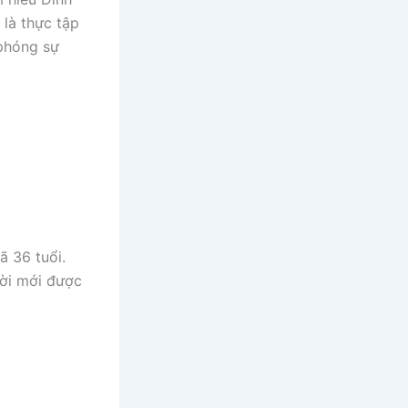
 là thực tập
 phóng sự
ã 36 tuổi.
ời mới được