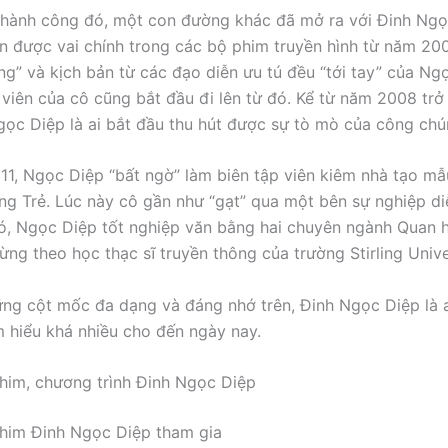
hành công đó, một con đường khác đã mở ra với Đinh Ngọ
n được vai chính trong các bộ phim truyền hình từ năm 20
àng” và kịch bản từ các đạo diễn ưu tú đều “tới tay” của Ng
 viên của cô cũng bắt đầu đi lên từ đó. Kể từ năm 2008 trở 
gọc Diệp là ai bắt đầu thu hút được sự tò mò của công chú
1, Ngọc Diệp “bất ngờ” làm biên tập viên kiêm nhà tạo mẫ
ang Trẻ. Lúc này cô gần như “gạt” qua một bên sự nghiệp di
ó, Ngọc Diệp tốt nghiệp văn bằng hai chuyên ngành Quan h
ừng theo học thạc sĩ truyền thông của trường Stirling Unive
ững cột mốc đa dạng và đáng nhớ trên, Đinh Ngọc Diệp là a
m hiểu khá nhiều cho đến ngày nay.
im, chương trình Đinh Ngọc Diệp
him Đinh Ngọc Diệp tham gia