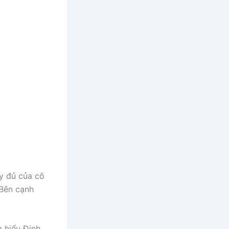
ầy đủ của cô
 Bên cạnh
m hiểu Đinh