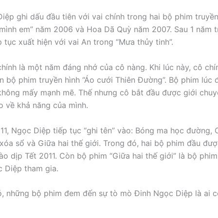
iệp ghi dấu đầu tiên với vai chính trong hai bộ phim truyền
 mình em” năm 2006 và Hoa Dã Quỳ năm 2007. Sau 1 năm tr
p tục xuất hiện với vai An trong “Mưa thủy tinh”.
ính là một năm đáng nhớ của cô nàng. Khi lúc này, cô chí
ện bộ phim truyền hình “Áo cưới Thiên Đường”. Bộ phim lúc đ
 không mấy mạnh mẽ. Thế nhưng cô bắt đầu được giới chu
o về khả năng của mình.
1, Ngọc Diệp tiếp tục “ghi tên” vào: Bóng ma học đường, 
 xóa sổ và Giữa hai thế giới. Trong đó, hai bộ phim đầu đư
ào dịp Tết 2011. Còn bộ phim “Giữa hai thế giới” là bộ phim
 Diệp tham gia.
ó, những bộ phim đem đến sự tò mò Đinh Ngọc Diệp là ai c