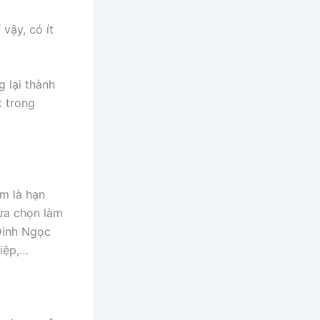
vậy, có ít
 lại thành
t trong
m là hạn
ựa chọn làm
 Đinh Ngọc
Diệp,…