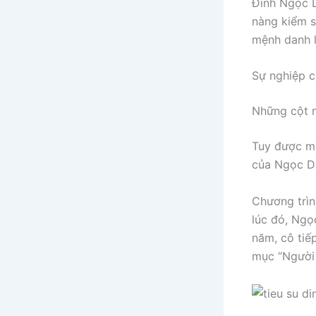
Đinh Ngọc D
nàng kiểm s
mệnh danh l
Sự nghiệp c
Những cột m
Tuy được mọ
của Ngọc Di
Chương trìn
lúc đó, Ngọ
năm, cô tiế
mục “Người 