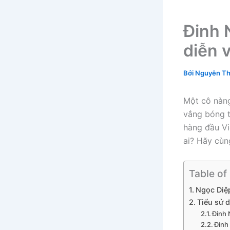
Đinh 
diễn 
Bởi
Nguyễn Th
Một cô nàng
vắng bóng tr
hàng đầu V
ai? Hãy cùn
Table of
Ngọc Diệ
Tiểu sử 
Đinh 
Đinh