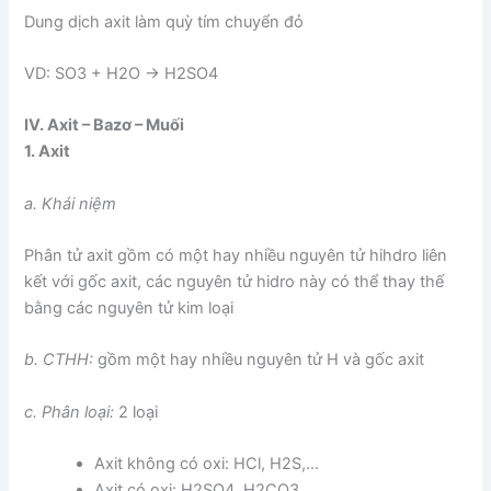
Dung dịch axit làm quỳ tím chuyển đỏ
VD: SO3 + H2O → H2SO4
IV. Axit – Bazơ – Muối
1. Axit
a. Khái niệm
Phân tử axit gồm có một hay nhiều nguyên tử hihdro liên
kết với gốc axit, các nguyên tử hidro này có thể thay thế
bằng các nguyên tử kim loại
b. CTHH:
gồm một hay nhiều nguyên tử H và gốc axit
c. Phân loại:
2 loại
Axit không có oxi: HCl, H2S,…
Axit có oxi: H2SO4, H2CO3,…