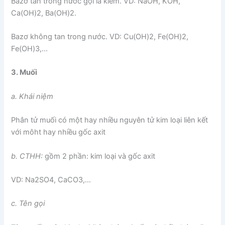
Bazơ tan trong nước gọi là kiềm. VD: NaOH, KOH,
Ca(OH)2, Ba(OH)2.
Bazơ không tan trong nước. VD: Cu(OH)2, Fe(OH)2,
Fe(OH)3,…
3. Muối
a. Khái niệm
Phân tử muối có một hay nhiều nguyên tử kim loại liên kết
với môht hay nhiều gốc axit
b. CTHH:
gồm 2 phần: kim loại và gốc axit
VD: Na2SO4, CaCO3,…
c. Tên gọi