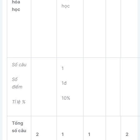
hóa
học
học
Số câu
1
Số
1đ
điểm
10%
Tỉ lệ %
Tổng
số câu
2
1
1
2