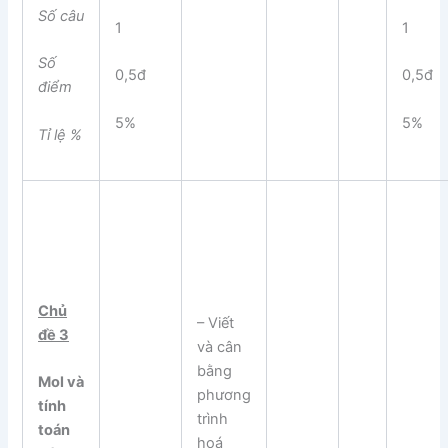
Số câu
1
1
Số
0,5đ
0,5đ
điểm
5%
5%
Tỉ lệ %
Chủ
– Viết
đề 3
và cân
bằng
Mol và
phương
tính
trình
toán
hoá