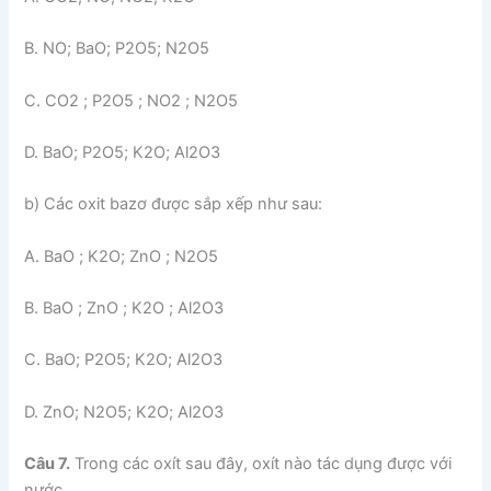
B. NO; BaO; P2O5; N2O5
C. CO2 ; P2O5 ; NO2 ; N2O5
D. BaO; P2O5; K2O; Al2O3
b) Các oxit bazơ được sắp xếp như sau:
A. BaO ; K2O; ZnO ; N2O5
B. BaO ; ZnO ; K2O ; Al2O3
C. BaO; P2O5; K2O; Al2O3
D. ZnO; N2O5; K2O; Al2O3
Câu 7.
Trong các oxít sau đây, oxít nào tác dụng được với
nước