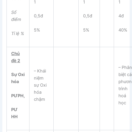
1
1
1
Số
0,5đ
0,5đ
4đ
điểm
5%
5%
40%
Tỉ lệ %
Chủ
đề 2
– Phâ
– Khái
biệt c
Sự Oxi
niệm
phươn
hóa
sự Oxi
trình
hóa
PƯPH,
hoá
chậm
học
PƯ
HH