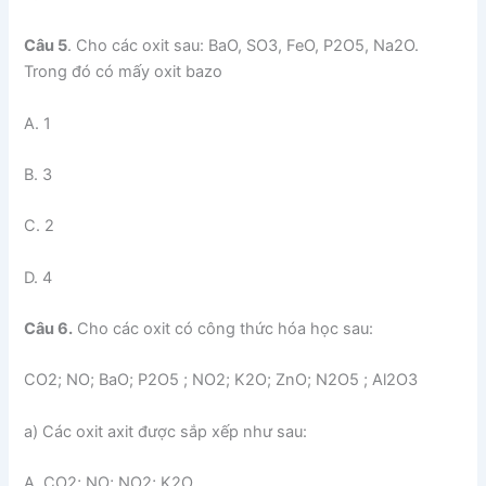
Câu 5
. Cho các oxit sau: BaO, SO3, FeO, P2O5, Na2O.
Trong đó có mấy oxit bazo
A. 1
B. 3
C. 2
D. 4
Câu 6.
Cho các oxit có công thức hóa học sau:
CO2; NO; BaO; P2O5 ; NO2; K2O; ZnO; N2O5 ; Al2O3
a) Các oxit axit được sắp xếp như sau:
A. CO2; NO; NO2; K2O