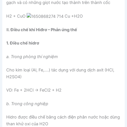
gạch và có những giọt nước tạo thành trên thành cốc
H2 + CuO
Cu +H2O
I
I. Điều chế khí Hiđrơ – Phản ứng thế
1. Điều chế hidrơ
a. Trong phòng thí nghiệm
Cho kim loại (Al, Fe,….) tác dụng với dung dịch axit (HCl,
H2SO4)
VD: Fe + 2HCl → FeCl2 + H2
b. Trong công nghiệp
Hidro được điều chế bằng cách điện phân nước hoặc dùng
than khử oxi của H2O