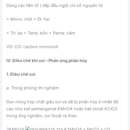
Dùng các tiền tố ( tiếp đầu ngữ) chỉ số nguyên tử
+ Mono: một + Đi: hai
+ Tri: ba + Tetra: bốn + Penta: năm
VD: CO: cacbon monooxit
IV. Điều chế khí oxi – Phản ứng phân hủy
1. Điều chế oxi
a. Trong phòng thí nghiệm
Đun nóng hợp chất giâu oxi và dễ bị phân hủy ở nhiệt độ
cao như kali pemanganat KMnO4 hoặc kali clorat KClO3
trong ống nghiệm, oxi thoát ra theo
2KMnO4
K2MnO4 + MnO2 + O2