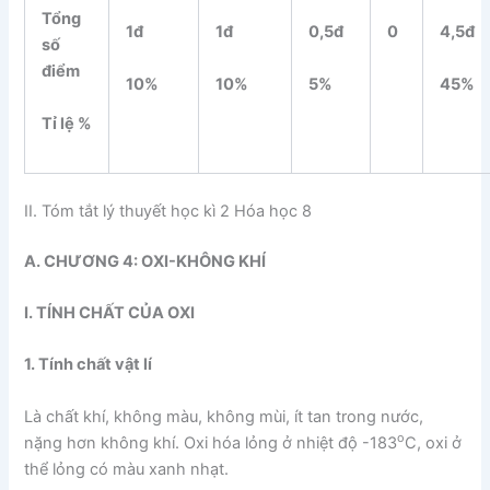
Tổng
0
1đ
1đ
0,5đ
4,5đ
số
điểm
10%
10%
5%
45%
Tỉ lệ %
II. Tóm tắt lý thuyết học kì 2 Hóa học 8
A. CHƯƠNG 4: OXI-KHÔNG KHÍ
I. TÍNH CHẤT CỦA OXI
1. Tính chất vật lí
Là chất khí, không màu, không mùi, ít tan trong nước,
o
nặng hơn không khí. Oxi hóa lỏng ở nhiệt độ -183
C, oxi ở
thể lỏng có màu xanh nhạt.