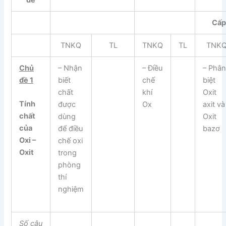
Cấp
TNKQ
TL
TNKQ
TL
TNK
Chủ
– Nhận
– Điều
– Phâ
đề 1
biết
chế
biệt
chất
khí
Oxit
Tính
được
Ox
axit và
chất
dùng
Oxit
của
để điều
bazơ
Oxi –
chế oxi
Oxit
trong
phòng
thí
nghiệm
Số câu