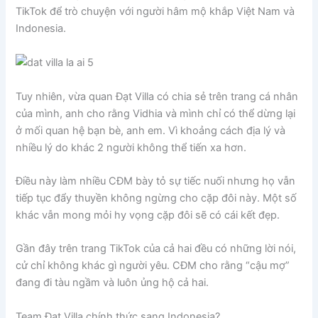
TikTok để trò chuyện với người hâm mộ khắp Việt Nam và
Indonesia.
Tuy nhiên, vừa quan Đạt Villa có chia sẻ trên trang cá nhân
của mình, anh cho rằng Vidhia và mình chỉ có thể dừng lại
ở mối quan hệ bạn bè, anh em. Vì khoảng cách địa lý và
nhiều lý do khác 2 người không thể tiến xa hơn.
Điều này làm nhiều CĐM bày tỏ sự tiếc nuối nhưng họ vẫn
tiếp tục đẩy thuyền không ngừng cho cặp đôi này. Một số
khác vẫn mong mỏi hy vọng cặp đôi sẽ có cái kết đẹp.
Gần đây trên trang TikTok của cả hai đều có những lời nói,
cử chỉ không khác gì người yêu. CĐM cho rằng “cậu mợ”
đang đi tàu ngầm và luôn ủng hộ cả hai.
Team Đạt Villa chính thức sang Indonesia?