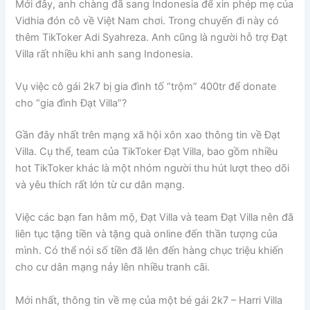
Mới đây, anh chàng đã sang Indonesia để xin phép mẹ của
Vidhia đón cô về Việt Nam chơi. Trong chuyến đi này có
thêm TikToker Adi Syahreza. Anh cũng là người hỗ trợ Đạt
Villa rất nhiều khi anh sang Indonesia.
Vụ việc cô gái 2k7 bị gia đình tố “trộm” 400tr để donate
cho “gia đình Đạt Villa”?
Gần đây nhất trên mạng xã hội xôn xao thông tin về Đạt
Villa. Cụ thể, team của TikToker Đạt Villa, bao gồm nhiều
hot TikToker khác là một nhóm người thu hút lượt theo dõi
và yêu thích rất lớn từ cư dân mạng.
Việc các bạn fan hâm mộ, Đạt Villa và team Đạt Villa nên đã
liên tục tặng tiền và tặng quà online đến thần tượng của
mình. Có thể nói số tiền đã lên đến hàng chục triệu khiến
cho cư dân mạng nảy lên nhiều tranh cãi.
Mới nhất, thông tin về mẹ của một bé gái 2k7 – Harri Villa