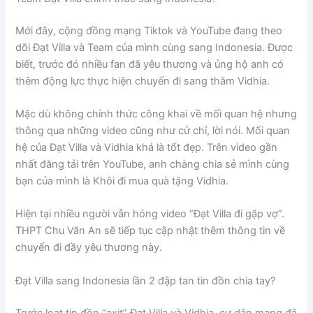
Mới đây, cộng đồng mạng Tiktok và YouTube đang theo
dõi Đạt Villa và Team của mình cùng sang Indonesia. Được
biết, trước đó nhiều fan đã yêu thương và ủng hộ anh có
thêm động lực thực hiện chuyến đi sang thăm Vidhia.
Mặc dù không chính thức công khai về mối quan hệ nhưng
thông qua những video cũng như cử chỉ, lời nói. Mối quan
hệ của Đạt Villa và Vidhia khá là tốt đẹp. Trên video gần
nhất đăng tải trên YouTube, anh chàng chia sẻ mình cùng
bạn của mình là Khôi đi mua quà tặng Vidhia.
Hiện tại nhiều người vẫn hóng video “Đạt Villa đi gặp vợ”.
THPT Chu Văn An sẽ tiếp tục cập nhật thêm thông tin về
chuyến đi đầy yêu thương này.
Đạt Villa sang Indonesia lần 2 đập tan tin đồn chia tay?
Trước loạt tin đồn “axit” Đạt Villa và Vidhia, cư dân mạng đã