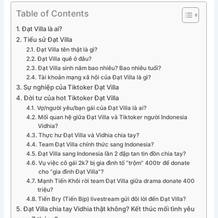
Table of Contents
Đạt Villa là ai?
Tiểu sử Đạt Villa
Đạt Villa tên thật là gì?
Đạt Villa quê ở đâu?
Đạt Villa sinh năm bao nhiêu? Bao nhiêu tuổi?
Tài khoản mạng xã hội của Đạt Villa là gì?
Sự nghiệp của Tiktoker Đạt Villa
Đời tư của hot Tiktoker Đạt Villa
Vợ/người yêu/bạn gái của Đạt Villa là ai?
Mối quan hệ giữa Đạt Villa và Tiktoker người Indonesia
Vidhia?
Thực hư Đạt Villa và Vidhia chia tay?
Team Đạt Villa chính thức sang Indonesia?
Đạt Villa sang Indonesia lần 2 đập tan tin đồn chia tay?
Vụ việc cô gái 2k7 bị gia đình tố “trộm” 400tr để donate
cho “gia đình Đạt Villa”?
Mạnh Tiến Khôi rời team Đạt Villa giữa drama donate 400
triệu?
Tiến Bry (Tiến Bịp) livestream gửi đôi lời đến Đạt Villa?
Đạt Villa chia tay Vidhia thật không? Kết thúc mối tình yêu