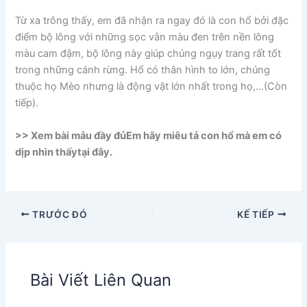
Từ xa trông thấy, em đã nhận ra ngay đó là con hổ bởi đặc
điểm bộ lông với những sọc vằn màu đen trên nền lông
màu cam đậm, bộ lông này giúp chúng ngụy trang rất tốt
trong những cánh rừng. Hổ có thân hình to lớn, chúng
thuộc họ Mèo nhưng là động vật lớn nhất trong họ,…(Còn
tiếp).
>> Xem bài mẫu đầy đủEm hãy miêu tả con hổ mà em có
dịp nhìn thấytại đây.
TRƯỚC ĐÓ
KẾ TIẾP
Bài Viết Liên Quan