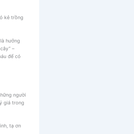
ó kẻ trồng
 là hưởng
 cây” –
máu để có
 những người
ý giá trong
inh, tạ ơn