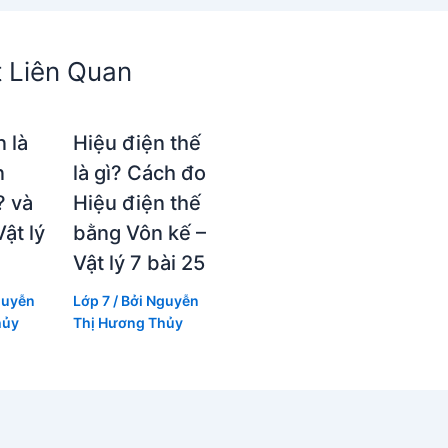
t Liên Quan
 là
Hiệu điện thế
n
là gì? Cách đo
? và
Hiệu điện thế
Vật lý
bằng Vôn kế –
Vật lý 7 bài 25
uyễn
Lớp 7
/ Bởi
Nguyễn
hủy
Thị Hương Thủy