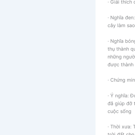
· Giải thích
· Nghĩa đen
cây làm sao
· Nghĩa bóng
thụ thành q
những người
được thành
· Chứng min
· Ý nghĩa: Đ
đã giúp đỡ 
cuộc sống
· Thời xưa:
trời đất ch