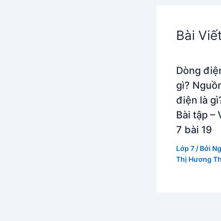
Bài Viế
Dòng điện
gì? Nguồ
điện là gì
Bài tập – 
7 bài 19
Lớp 7
/ Bởi
Ng
Thị Hương T