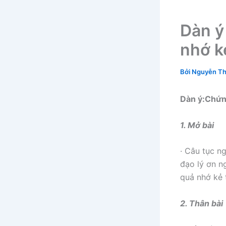
Dàn ý
nhớ k
Bởi
Nguyễn Th
Dàn ý:Chứn
1. Mở bài
· Câu tục n
đạo lý ơn n
quả nhớ kẻ 
2. Thân bài