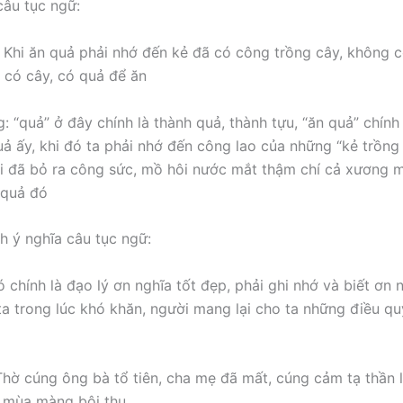
 câu tục ngữ:
: Khi ăn quả phải nhớ đến kẻ đã có công trồng cây, không c
 có cây, có quả để ăn
: “quả” ở đây chính là thành quả, thành tựu, “ăn quả” chính
uả ấy, khi đó ta phải nhớ đến công lao của những “kẻ trồng
 đã bỏ ra công sức, mồ hôi nước mắt thậm chí cả xương 
 quả đó
h ý nghĩa câu tục ngữ:
ó chính là đạo lý ơn nghĩa tốt đẹp, phải ghi nhớ và biết ơn
ta trong lúc khó khăn, người mang lại cho ta những điều qu
 Thờ cúng ông bà tổ tiên, cha mẹ đã mất, cúng cảm tạ thần l
o mùa màng bội thu