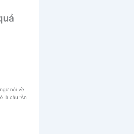
quả
 ngữ nói về
ó là câu “Ăn