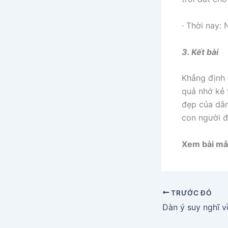
· Thời nay:
3. Kết bài
Khẳng định 
quả nhớ kẻ 
đẹp của dân
con người đ
Xem bài mẫ
TRƯỚC ĐÓ
Dàn ý suy nghĩ v