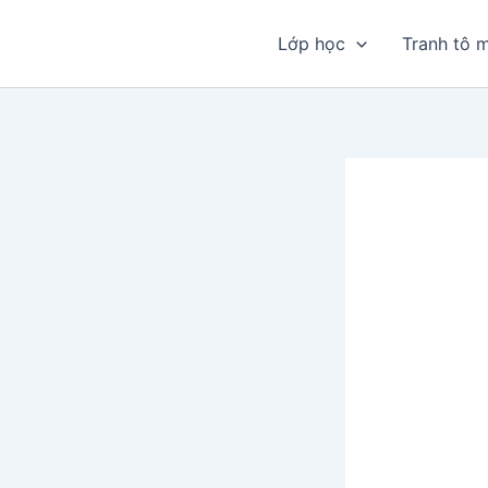
Nhảy
tới
Lớp học
Tranh tô 
nội
dung