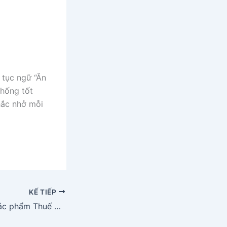
 tục ngữ “Ăn
thống tốt
hắc nhở mỗi
KẾ TIẾP
Dàn ý phân tích tác phẩm Thuế máu của Hồ Chí Minh