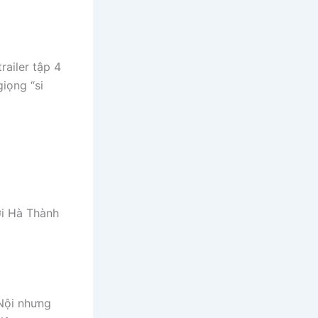
railer tập 4
giọng “si
nơi Hà Thành
 Nội nhưng