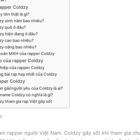
rapper Coldzy
y tên thật là gì?
zy sinh năm bao nhiêu?
zy quê ở đâu?
zy hiện đang ở đâu?
zy cao bao nhiêu?
zy nặng bao nhiêu?
khoản MXH của rapper Coldzy
p của rapper Coldzy
hiệp của rapper Coldzy
g bài rap hay nhất của Coldzy
apper Coldzy
n gái/người yêu của Coldzy là ai?
 name Coldzy có nghĩa là gì?
zy tham gia rap Việt gây sốt
?
am rapper người Việt Nam. Coldzy gây sốt khi tham gia ch