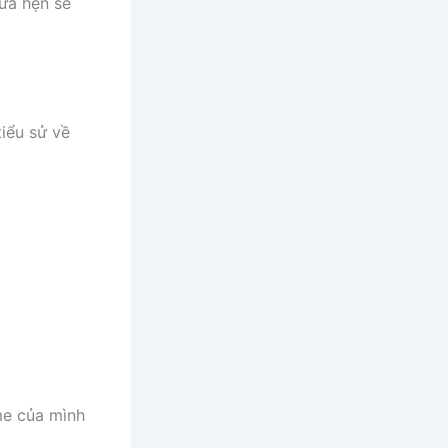
hứa hẹn sẽ
iểu sử về
me của mình