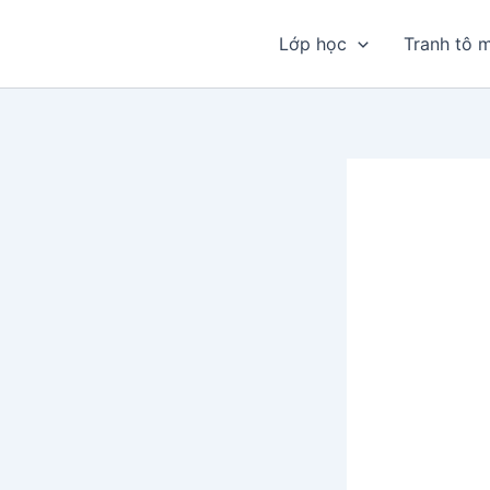
Nhảy
tới
Lớp học
Tranh tô 
nội
dung