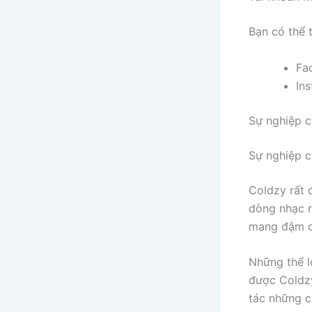
Bạn có thể 
Fa
In
Sự nghiệp c
Sự nghiệp c
Coldzy rất 
dòng nhạc r
mang đậm dấ
Những thể l
được Coldzy
tác những c