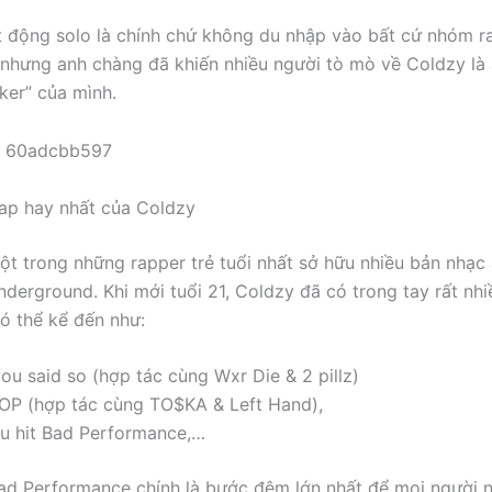
 động solo là chính chứ không du nhập vào bất cứ nhóm r
 nhưng anh chàng đã khiến nhiều người tò mò về Coldzy là a
ker” của mình.
ap hay nhất của Coldzy
ột trong những rapper trẻ tuổi nhất sở hữu nhiều bản nhạc
nderground. Khi mới tuổi 21, Coldzy đã có trong tay rất nhi
có thể kể đến như:
you said so (hợp tác cùng Wxr Die & 2 pillz)
OP (hợp tác cùng TO$KA & Left Hand),
êu hit Bad Performance,…
ad Performance chính là bước đệm lớn nhất để mọi người n