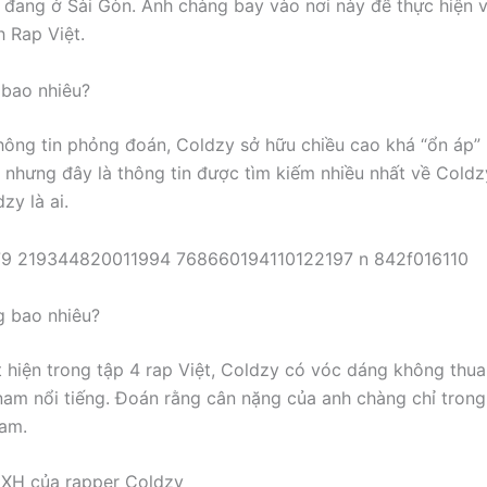
 đang ở Sài Gòn. Anh chàng bay vào nơi này để thực hiện 
h Rap Việt.
 bao nhiêu?
hông tin phỏng đoán, Coldzy sở hữu chiều cao khá “ổn áp” 
n nhưng đây là thông tin được tìm kiếm nhiều nhất về Coldz
zy là ai.
g bao nhiêu?
t hiện trong tập 4 rap Việt, Coldzy có vóc dáng không thu
am nổi tiếng. Đoán rằng cân nặng của anh chàng chỉ tron
gam.
MXH của rapper Coldzy