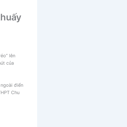
khuấy
réo” lên
hút của
 ngoài điển
THPT Chu