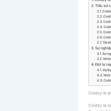
Tiểu sử 
Coldz
Cold
Cold
Cold
Cold
Cold
Tài 
Sự nghiệ
Sự ng
Nhữn
Đời tư r
Vợ/bạ
Nick
Cold
Coldzy là ai
Coldzy là n