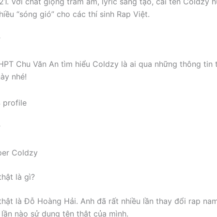
21. Với chất giọng trầm ấm, lyric sáng tạo, cái tên Coldzy 
iều “sóng gió” cho các thí sinh Rap Việt.
ợ
PT Chu Văn An tìm hiểu Coldzy là ai qua những thông tin t
ày nhé!
ợ
per Coldzy
hật là gì?
thật là Đỗ Hoàng Hải. Anh đã rất nhiều lần thay đổi rap na
lần nào sử dụng tên thật của mình.