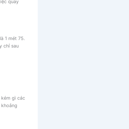
việc quay
là 1 mét 75.
y chỉ sau
a kém gì các
g khoảng