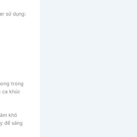
er sử dụng:
hong trong
g ca khúc
làm khó
ày để sáng