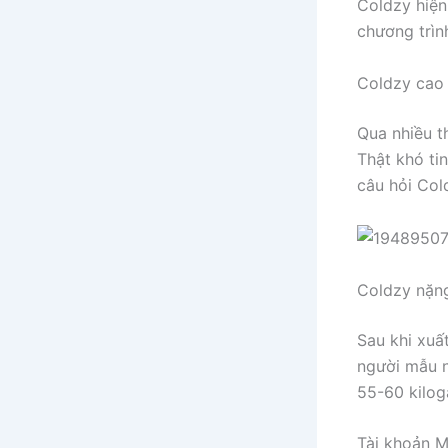
Coldzy hiện
chương trìn
Coldzy cao
Qua nhiều t
Thật khó ti
câu hỏi Cold
Coldzy nặn
Sau khi xuấ
người mẫu n
55-60 kilo
Tài khoản 