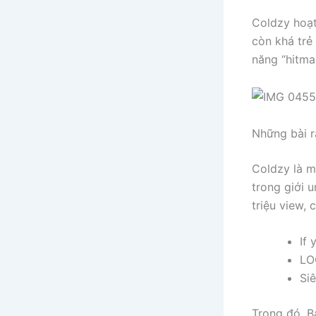
Coldzy hoạt
còn khá trẻ
năng “hitma
Những bài r
Coldzy là m
trong giới u
triệu view, 
If 
LO
Si
Trong đó, B