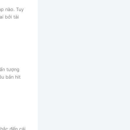
ap nào. Tuy
i bởi tài
 ấn tượng
ều bản hit
hắc đến cái