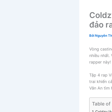
Coldz
đảo r
Bởi
Nguyễn Th
Vòng casting
nhiều nhất.
rapper này!
Tập 4 rap V
trai khiến 
Văn An tìm 
Table of
Coldzy là