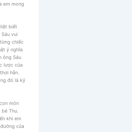
ủa em mong
iệt biết
 Sáu vui
 từng chiếc
ật ý nghĩa
nh ông Sáu
c lược của
thơi hẳn.
ăng đó là kỷ
o con món
 bé Thu.
đến khi em
n đường của