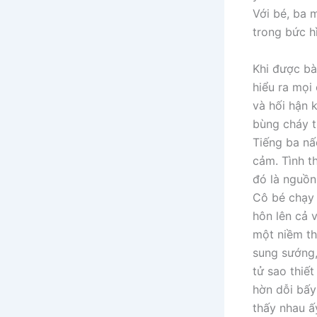
Với bé, ba m
trong bức h
Khi được bà
hiểu ra mọi
và hối hận 
bùng cháy t
Tiếng ba nấ
cảm. Tình th
đó là nguồn
Cô bé chạy 
hôn lên cả 
một niềm th
sung sướng,
tử sao thiết
hờn dỗi bấy
thấy nhau ấy