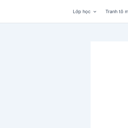
Nhảy
tới
Lớp học
Tranh tô 
nội
dung