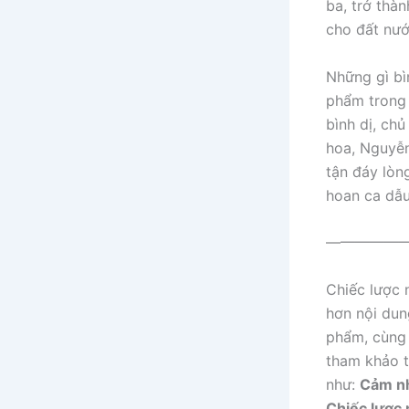
ba, trở thàn
cho đất nư
Những gì bì
phẩm trong 
bình dị, chủ
hoa, Nguyễ
tận đáy lòng
hoan ca dẫu
——————
Chiếc lược 
hơn nội dun
phẩm, cùng 
tham khảo 
như:
Cảm nh
Chiếc lược