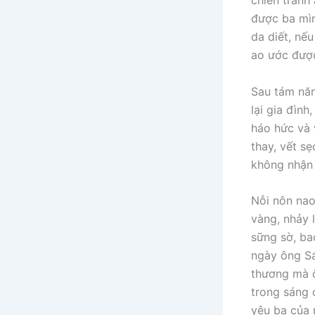
chiến tranh
được ba mìn
da diết, nế
ao ước được
Sau tám năm
lại gia đìn
háo hức và 
thay, vết sẹ
không nhận 
Nỗi nôn nao
vàng, nhảy 
sững sờ, ba
ngày ông Sá
thương mà ô
trong sáng 
yêu ba của 