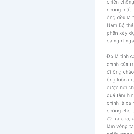
chiến chống
những mất m
ông đều là 
Nam Bộ thân
phần xây dự
ca ngọt ngào
Đó là tình 
chính của t
đi ông chào
ông luôn mo
được nơi ch
quá tấm hìn
chính là cả
chứng cho t
đã xa cha, 
lắm vòng ta