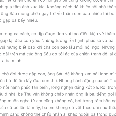
 ác liệt khiến cho em cơ hội gặp bà cũng không có, em chỉ 
h qua tấm ảnh xưa kia. Khoảng cách đã khiến nỗi nhớ thê
u ông Sáu mong chờ ngày trở về thăm con bao nhiêu thì bé
 gặp ba bấy nhiêu.
 ròng xa cách, có dịp được đơn vui tạo điều kiện về thăm
h, gặp lại đứa con yêu. Những tưởng rồi hạnh phúc sẽ vỡ oà,
vui mừng biết bao khi cha con bao lâu mới hội ngộ. Những 
o dài trên má của ông Sáu do tội ác của chiến tranh để lại 
ra ba mình.
 chờ đợi được gặp con, ông Sáu đã không kìm nổi lòng mì
lên bờ để ôm lấy đứa con thơ. Nhưng hành động của bé Th
o nỗi hạnh phúc tan biến , lòng nghẹn đắng xót xa. Rồi tro
u ở nhà, bé Thu vẫn không chấp nhận ông là ba, tiếng gọi 
ng muốn nghe từ em cũng không có, bởi trong tâm hồn ng
của cô bé lên tám ấy, ba em không có vết thẹo dài như thế
mình càng không thể chấp nhận ai khác ngoài ba trong bức