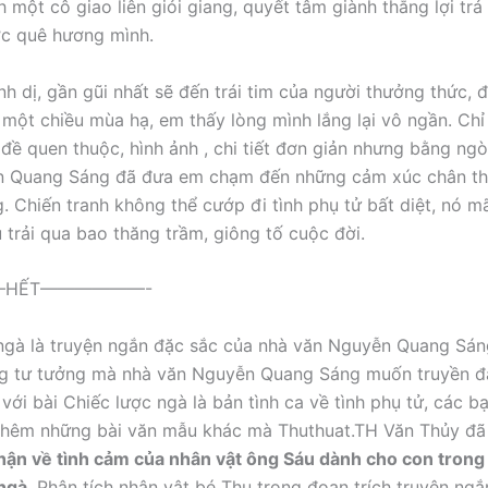
h một cô giao liên giỏi giang, quyết tâm giành thắng lợi trả
ớc quê hương mình.
nh dị, gần gũi nhất sẽ đến trái tim của người thưởng thức, 
một chiều mùa hạ, em thấy lòng mình lắng lại vô ngần. Chỉ
 đề quen thuộc, hình ảnh , chi tiết đơn giản nhưng bằng ngòi
n Quang Sáng đã đưa em chạm đến những cảm xúc chân thậ
. Chiến tranh không thể cướp đi tình phụ tử bất diệt, nó mã
 trải qua bao thăng trầm, giông tố cuộc đời.
HẾT——————-
ngà là truyện ngắn đặc sắc của nhà văn Nguyễn Quang Sán
g tư tưởng mà nhà văn Nguyễn Quang Sáng muốn truyền đạ
với bài Chiếc lược ngà là bản tình ca về tình phụ tử, các b
thêm những bài văn mẫu khác mà Thuthuat.TH Văn Thủy đã 
ận về tình cảm của nhân vật ông Sáu dành cho con trong
 ngà
, Phân tích nhân vật bé Thu trong đoạn trích truyện ng