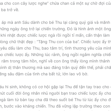
ua cho con cây lược nghe” chứa chan cả một sự chờ đợi c
ba trở về.
 áp mà anh Sáu dành cho bé Thu lại càng quý giá và mãnh l
hững ngày ông trở lại chiến trường. Đó là hình ảnh một ông
 khi nhặt được chiếc lược ngà rồi ngồi tỉ mẩn, cẩn thận làm
dòng chữ thật đẹp : “Tặng Thu con của ba”. Chiếc lược ấy th
a yêu dấu làm cho Thu, bao tâm trí, tình thương yêu của mì
o chiếc lược ấy. Những lúc rảnh, ông ngồi ngắm nghĩa chiế
i rắm trong tâm hồn, nghĩ về con ông thấy lòng mình thảnh 
bình dị thân thương mà sao đáng trân quý đến thế, phải ch
iêng sâu đậm của tình cha bất tử, lớn lao vô bờ.
u hi sinh, không có cơ hội gặp lại Thu để tận tay trao ch
hút cuối đời ông nhắn nhủ người bạn trao chiếc lược ấy cho
ngà làm từ bàn tay cha đã theo suốt bé Thu từ lúc ấy cho 
h, bước vào kháng chiến. Thu đã vững lập trường theo co