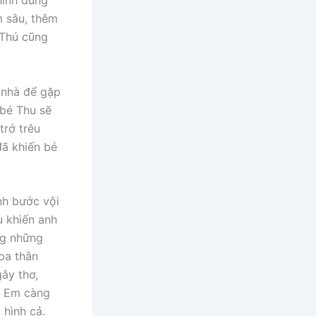
hình dung
m sâu, thêm
 Thú cũng
 nhà để gặp
 bé Thu sẽ
trớ trêu
đã khiến bé
nh bước vội
u khiến anh
ng những
ba thân
ây thơ,
. Em càng
 hình cả.