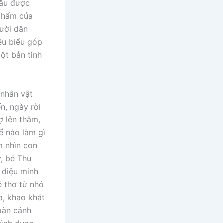
hấu được
 phẩm của
gười dân
êu biểu góp
ột bản tình
 nhân vật
n, ngày rời
ợ lên thăm,
ể nào làm gì
m nhìn con
y, bé Thu
 diệu minh
ẻ thơ từ nhỏ
a, khao khát
oàn cảnh