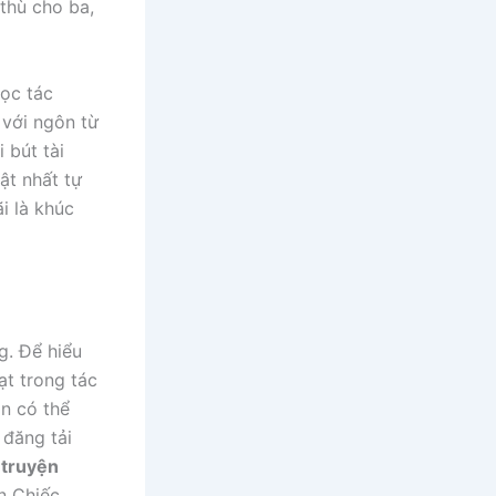
 thù cho ba,
đọc tác
 với ngôn từ
 bút tài
t nhất tự
i là khúc
g. Để hiểu
t trong tác
ạn có thể
đăng tải
 truyện
ắn Chiếc