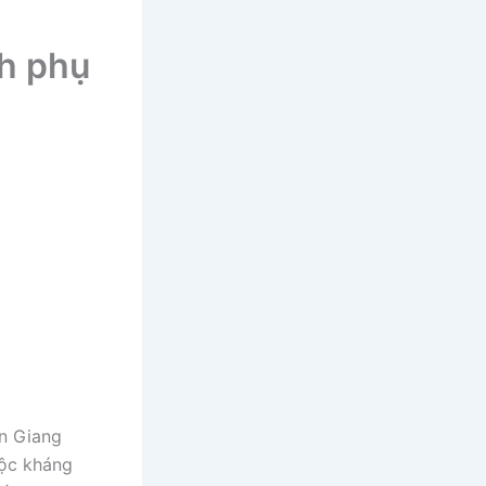
nh phụ
An Giang
uộc kháng