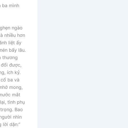
h ba mình
 nghẹn ngào
bà nhiều hơn
nh liệt ấy
nén bấy lâu.
m thương
y đổi được,
g, ích kỷ.
 cổ ba và
i nhớ mong,
 nước mắt
i, tình phụ
 trọng. Bao
người nhìn
 lời dặn:”