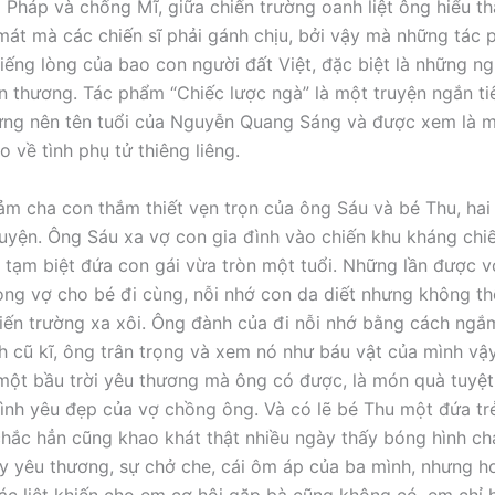
 Pháp và chống Mĩ, giữa chiến trường oanh liệt ông hiểu t
át mà các chiến sĩ phải gánh chịu, bởi vậy mà những tác
tiếng lòng của bao con người đất Việt, đặc biệt là những n
 thương. Tác phẩm “Chiếc lược ngà” là một truyện ngắn ti
ng nên tên tuổi của Nguyễn Quang Sáng và được xem là m
 về tình phụ tử thiêng liêng.
cảm cha con thắm thiết vẹn trọn của ông Sáu và bé Thu, hai
ruyện. Ông Sáu xa vợ con gia đình vào chiến khu kháng chiế
 tạm biệt đứa con gái vừa tròn một tuổi. Những lần được v
ng vợ cho bé đi cùng, nỗi nhớ con da diết nhưng không th
iến trường xa xôi. Ông đành của đi nỗi nhớ bằng cách ngắ
h cũ kĩ, ông trân trọng và xem nó như báu vật của mình vậ
 một bầu trời yêu thương mà ông có được, là món quà tuyệt
ình yêu đẹp của vợ chồng ông. Và có lẽ bé Thu một đứa tr
chắc hẳn cũng khao khát thật nhiều ngày thấy bóng hình ch
y yêu thương, sự chở che, cái ôm áp của ba mình, nhưng h