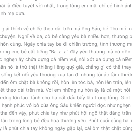
ãi là điều tuyệt vời nhất, trong lòng em mãi chỉ có hình ản
ình mẹ đưa.
 giải thích vẻ chiếc thẹo dài trên má ông Sáu, bé Thu mới
 chuyện. Nghĩ về ba, cô bé càng yêu bà nhiều hơn, thương 
khôn cùng. Ngày chia tay ba đi chiến trường, tình thương mã
rong em, bé cất tiếng “Ba..a..a” đầy yêu thương mà nó dồn 
c nghẹn ấy chứa đựng cả niềm vui, nỗi xót xa đựng cả niề
ân nó là thứ thật thiêng liêng quý già, chẳng gì có thể tha
 sống kết nối yêu thương xua tan đi những tội ác tầm thườn
đến ôm chặt bà không rồi, hôn lên tóc bà, hôn lên trán, lên
vết thẹo dài trên má. Với em những nụ hôn ấy là cả một nỗ
ương lớn lao dành cho ba cất dấu bấy lâu trong lòng. Giọt
 hạnh phúc vô bờ của ông Sáu khiến người đọc như nghẹn lạ
 tha đến vậy, phút chia tay như phút hội ngộ thật đáng trân
 lâu trong lòng bé đều hoá thương yêu. Phút cuối cùng hai 
 là phút chia tay không ngày gặp lại, cái ôm thật chặt cùng