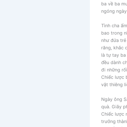
ba về ba m
ngóng ngày 
Tình cha ấm
bao trong n
như đứa trẻ
răng, khắc 
là tự tay b
đều dành ch
đi những rố
Chiếc lược 
vật thiêng l
Ngày ông Sá
quà. Giây p
Chiếc lược 
trưởng thàn