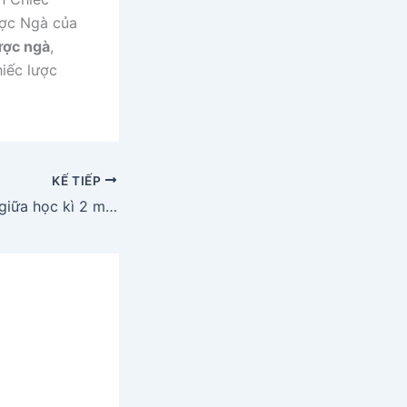
ược Ngà của
ược ngà
,
iếc lược
KẾ TIẾP
Đề cương ôn tập giữa học kì 2 môn Tiếng Việt lớp 4 năm 2021 – 2022