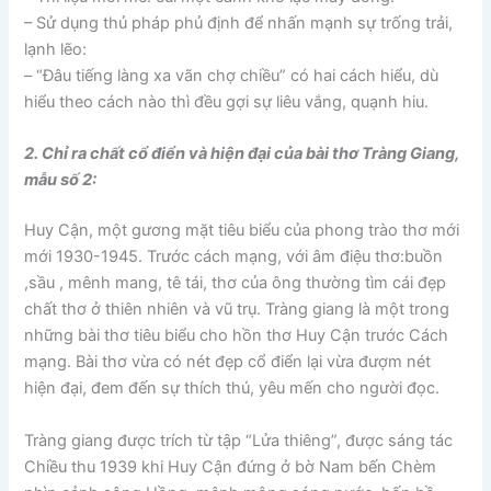
– Sử dụng thủ pháp phủ định để nhấn mạnh sự trống trải,
lạnh lẽo:
– “Đâu tiếng làng xa vãn chợ chiều” có hai cách hiểu, dù
hiểu theo cách nào thì đều gợi sự liêu vắng, quạnh hiu.
2. Chỉ ra chất cổ điển và hiện đại của bài thơ Tràng Giang,
mẫu số 2:
Huy Cận, một gương mặt tiêu biểu của phong trào thơ mới
mới 1930-1945. Trước cách mạng, với âm điệu thơ:buồn
,sầu , mênh mang, tê tái, thơ của ông thường tìm cái đẹp
chất thơ ở thiên nhiên và vũ trụ. Tràng giang là một trong
những bài thơ tiêu biểu cho hồn thơ Huy Cận trước Cách
mạng. Bài thơ vừa có nét đẹp cổ điển lại vừa đượm nét
hiện đại, đem đến sự thích thú, yêu mến cho người đọc.
Tràng giang được trích từ tập “Lửa thiêng”, được sáng tác
Chiều thu 1939 khi Huy Cận đứng ở bờ Nam bến Chèm