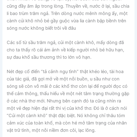
cũng đầy ăm ắp trong lòng. Thuyền về, nước ở lại, sầu chia
li bao trùm trăm ngả. Trên dòng nước mênh mông ấy, một
cành củi khô nhỏ bé gầy guộc vừa lìa cành bập bềnh trên
sóng nước không biết trôi về đâu
Các số từ sầu trăm ngả, củi một cành khô, mấy dòng đã
cho ta thấy rõ cái ám ảnh về kiếp người nhỏ bé hữu hạn,
sự đau khổ sầu thương thì to lớn vô hạn.
Nét đẹp cổ điển “tả cảnh ngụ tình” thật khéo léo, tài hoa
của tác giả, đã gợi mở về một nỗi buồn, u sầu như con
sóng sẽ còn vỗ mãi ở các khổ thơ còn lại để người đọc có
thể cảm thông, thấu hiểu về một nét tâm trạng thường gặp
ở các nhà thơ mới. Nhưng bên cạnh đó ta cũng nhìn ra
một vẻ đẹp hiện đại rất thi vị của khổ thơ. Đó là ở cách nói
“Củi một cành khô” thật đặc biệt. Nó không chỉ thâu tóm
cảm xúc của toàn khổ, mà còn hé mở tâm trạng của nhân
vật trữ tình, một nỗi niềm đơn côi, lạc lõng.