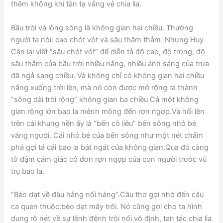
thêm không khí tàn tạ vắng vẻ chia lìa.
Bầu trời và lòng sông là không gian hai chiều. Thường
người ta nói: cao chót vót và sâu thăm thẳm. Nhưng Huy
Cận lại viết “sâu chót vót” để diễn tả độ cao, độ trong, độ
sâu thẳm của bầu trời nhiều nắng, nhiều ánh sáng của trưa
đã ngả sang chiều. Và không chỉ có không gian hai chiều
nắng xuống trời lên, mà nó còn được mở rộng ra thành
“sông dài trời rộng” không gian ba chiều Cả một không
gian rộng lớn bao la mênh mông đến rợn ngợp.Và nổi lên
trên cái khung nền ấy là “bến cô liêu” bến sông nhỏ bé
vắng người. Cái nhỏ bé của bến sông như một nét chấm
phá gợi tả cái bao la bát ngát của không gian.Qua đó càng
tô đậm cảm giác cô đơn rợn ngợp của con người trước vũ
trụ bao la.
“Bèo dạt về đâu hàng nối hàng”.Câu thơ gợi nhớ đến câu
ca quen thuộc:bèo dạt mây trôi. Nó cũng gợi cho ta hình
dung rõ nét về sự lênh đênh trôi nổi vô định, tan tác chia lìa