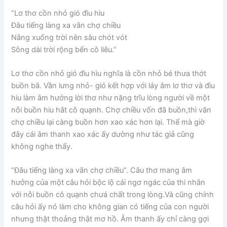
“Lơ thơ cồn nhỏ gió đìu hiu
Đâu tiếng làng xa vãn chợ chiều
Nắng xuống trời nên sâu chót vót
Sông dài trời rộng bến cô liêu.”
Lơ thơ cồn nhỏ gió đìu hìu nghĩa là cồn nhỏ bé thưa thớt
buồn bã. Vần lưng nhỏ- gió kết hợp với láy âm lơ thơ và đìu
hiu làm âm hưởng lời thơ như nặng trĩu lòng người về một
nỗi buồn hiu hắt cô quạnh. Chợ chiều vốn đã buồn,thì vãn
chợ chiều lại càng buồn hơn xao xác hơn lại. Thế mà giờ
đây cái âm thanh xao xác ấy dường như tác giả cũng
không nghe thấy.
“Đâu tiếng làng xa vãn chợ chiều”. Câu thơ mang âm
hưởng của một câu hỏi bộc lộ cái ngơ ngác của thi nhân
với nỗi buồn cô quạnh chưá chất trong lòng.Và cũng chính
câu hỏi ấy nó làm cho không gian có tiếng của con người
nhưng thật thoảng thật mơ hồ. Âm thanh ấy chỉ càng gợi