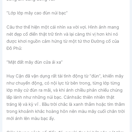
“Lớp lớp mây cao đùn núi bạc”
Câu thơ thể hiện một cái nhìn xa vời vợi. Hình ảnh mang
nét đẹp cổ điển thật trữ tình và lại càng thi vị hơn khi nó
được khơi nguồn cảm hứng từ một tứ thơ Đường cổ của
Đỗ Phủ:
“Mặt đất mây đùn cửa ải xa”
Huy Cận đã vận dụng rất tài tình động từ “đùn”, khiến mây
như chuyển động, có nội lực từ bên trong, từng lớp từng
lớp mây cứ đùn ra mãi, và khi ánh chiều phản chiếu chúng
lấp lánh như những núi bạc. Cảnhsắc thiên nhiên thật
tráng lệ và kỳ vĩ . Bầu trời chắc là xanh thẳm hoặc tím thẫm
trong khoảnh khắc hoàng hôn nên màu mây cuối chân trời
mới ánh lên màu bạc ấy.