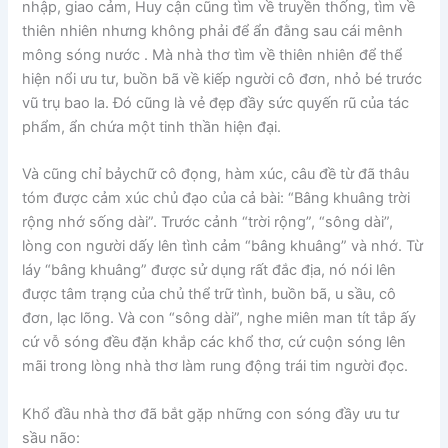
nhập, giao cảm, Huy cận cũng tìm về truyền thống, tìm về
thiên nhiên nhưng không phải để ẩn đằng sau cái mênh
mông sóng nước . Mà nhà thơ tìm về thiên nhiên để thể
hiện nổi ưu tư, buồn bã về kiếp người cô đơn, nhỏ bé trước
vũ trụ bao la. Đó cũng là vẻ đẹp đầy sức quyến rũ của tác
phẩm, ẩn chứa một tinh thần hiện đại.
Và cũng chỉ bảychữ cô đọng, hàm xúc, câu đề từ đã thâu
tóm được cảm xúc chủ đạo của cả bài: “Bâng khuâng trời
rộng nhớ sống dài”. Trước cảnh “trời rộng”, “sông dài”,
lòng con người dấy lên tình cảm “bâng khuâng” và nhớ. Từ
láy “bâng khuâng” được sử dụng rất đắc địa, nó nói lên
được tâm trạng của chủ thể trữ tình, buồn bã, u sầu, cô
đơn, lạc lõng. Và con “sông dài”, nghe miên man tít tắp ấy
cứ vỗ sóng đều đặn khắp các khổ thơ, cứ cuộn sóng lên
mãi trong lòng nhà thơ làm rung động trái tim người đọc.
Khổ đầu nhà thơ đã bắt gặp những con sóng đầy ưu tư
sầu não: