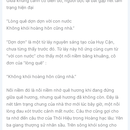
Giữa khung cảnh cổ điển đó, người đọc lại bắt gặp nét tâm
trạng hiện đại
“Lòng quê dợn dợn vời con nước
Không khói hoàng hôn cũng nhà.”
“Dợn dợn” là một từ láy nguyên sáng tạo của Huy Cận,
chưa từng thấy trước đó. Từ láy này hô ứng cùng cụm từ
“vời con nước” cho thấy một nổi niềm bâng khuâng, cô
đơn của “lòng quê” :
“Không khói hoàng hôn cũng nhà.”
Nỗi niềm đó là nỗi niềm nhớ quê hương khi đang đứng
giữa quê hương, nhưng quê hương đã không còn. Đây là
nét tâm trạng chung của nhà thơ mới lúc bây giờ, một nỗi
lòng đau xót trước cảnh mất nước. Câu thơ cũng gợi cho
ta nhớ đến câu thơ của Thôi Hiệu trong Hoàng hạc lâu: Yên
ba giang thượng sử nhân sầu. Trên sông khói sóng cho