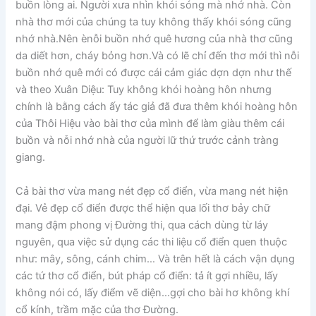
buồn lòng ai. Người xưa nhìn khói sóng mà nhớ nhà. Còn
nhà thơ mới của chúng ta tuy không thấy khói sóng cũng
nhớ nhà.Nên ènỗi buồn nhớ quê hương của nhà thơ cũng
da diết hơn, cháy bỏng hơn.Và có lẽ chỉ đến thơ mới thì nỗi
buồn nhớ quê mới có được cái cảm giác dợn dợn như thế
và theo Xuân Diệu: Tuy không khói hoàng hôn nhưng
chính là bằng cách ấy tác giả đã đưa thêm khói hoàng hôn
của Thôi Hiệu vào bài thơ của mình để làm giàu thêm cái
buồn và nỗi nhớ nhà của người lữ thứ trước cảnh tràng
giang.
Cả bài thơ vừa mang nét đẹp cổ điển, vừa mang nét hiện
đại. Vẻ đẹp cổ điển được thể hiện qua lối thơ bảy chữ
mang đậm phong vị Đường thi, qua cách dùng từ láy
nguyên, qua việc sử dụng các thi liệu cổ điển quen thuộc
như: mây, sông, cánh chim… Và trên hết là cách vận dụng
các tứ thơ cổ điển, bút pháp cổ điển: tả ít gợi nhiều, lấy
không nói có, lấy điểm vẽ diện…gợi cho bài hơ không khí
cổ kính, trầm mặc của thơ Đường.