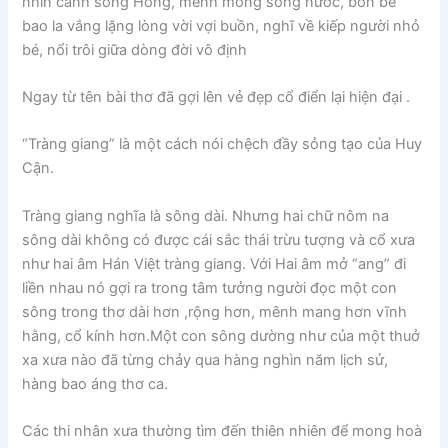
nhìn cảnh sông Hồng, mênh mông sóng nước, bốn bề
bao la vắng lặng lòng vời vợi buồn, nghĩ về kiếp người nhỏ
bé, nổi trôi giữa dòng đời vô định
Ngay từ tên bài thơ đã gợi lên vẻ đẹp cổ điển lại hiện đại .
“Tràng giang” là một cách nói chệch đầy sỏng tạo của Huy
Cận.
Tràng giang nghĩa là sông dài. Nhưng hai chữ nôm na
sông dài không có được cái sắc thái trừu tượng và cổ xưa
như hai âm Hán Việt tràng giang. Với Hai âm mở “ang” đi
liền nhau nó gợi ra trong tâm tưởng người đọc một con
sông trong thơ dài hơn ,rộng hơn, mênh mang hơn vĩnh
hằng, cổ kính hơn.Một con sông dường như của một thuở
xa xưa nào đã từng chảy qua hàng nghìn năm lịch sử,
hàng bao áng thơ ca.
Các thi nhân xưa thường tìm đến thiên nhiên để mong hoà