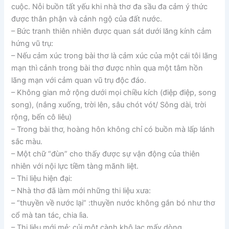
cuộc. Nỗi buồn tất yếu khi nhà thơ đa sầu đa cảm ý thức
được thân phận và cảnh ngộ của đất nước.
– Bức tranh thiên nhiên được quan sát dưới lăng kính cảm
hứng vũ trụ:
– Nếu cảm xúc trong bài thơ là cảm xúc của một cái tôi lãng
mạn thì cảnh trong bài thơ được nhìn qua một tâm hồn
lãng mạn với cảm quan vũ trụ độc đáo.
– Không gian mở rộng dưới mọi chiều kích (điệp điệp, song
song), (nắng xuống, trời lên, sâu chót vót/ Sông dài, trời
rộng, bến cô liêu)
– Trong bài thơ, hoàng hôn không chỉ có buồn mà lấp lánh
sắc màu.
– Một chữ “đùn” cho thấy được sự vận động của thiên
nhiên với nội lực tiềm tàng mãnh liệt.
– Thi liệu hiện đại:
– Nhà thơ đã làm mới những thi liệu xưa:
– “thuyền về nước lại” :thuyền nước không gắn bó như thơ
cổ mà tan tác, chia lìa.
– Thi liệu mới mẻ: củi một cành khô lạc mấy dòng.