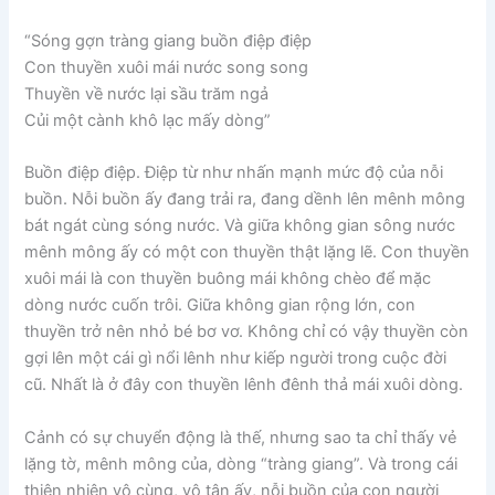
“Sóng gợn tràng giang buồn điệp điệp
Con thuyền xuôi mái nước song song
Thuyền về nước lại sầu trăm ngả
Củi một cành khô lạc mấy dòng”
Buồn điệp điệp. Điệp từ như nhấn mạnh mức độ của nỗi
buồn. Nỗi buồn ấy đang trải ra, đang dềnh lên mênh mông
bát ngát cùng sóng nước. Và giữa không gian sông nước
mênh mông ấy có một con thuyền thật lặng lẽ. Con thuyền
xuôi mái là con thuyền buông mái không chèo để mặc
dòng nước cuốn trôi. Giữa không gian rộng lớn, con
thuyền trở nên nhỏ bé bơ vơ. Không chỉ có vậy thuyền còn
gợi lên một cái gì nổi lênh như kiếp người trong cuộc đời
cũ. Nhất là ở đây con thuyền lênh đênh thả mái xuôi dòng.
Cảnh có sự chuyển động là thế, nhưng sao ta chỉ thấy vẻ
lặng tờ, mênh mông của, dòng “tràng giang”. Và trong cái
thiên nhiên vô cùng, vô tận ấy, nỗi buồn của con người