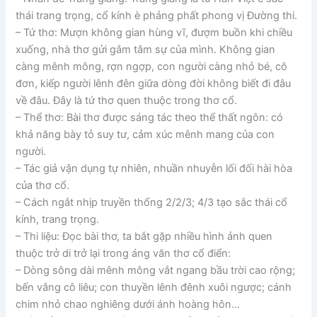
thái trang trọng, cổ kính è phảng phất phong vị Đường thi.
– Tứ thơ: Mượn không gian hùng vĩ, đượm buồn khi chiều
xuống, nhà thơ gửi gắm tâm sự của mình. Không gian
càng mênh mông, rợn ngợp, con người càng nhỏ bé, cô
đơn, kiếp người lênh đên giữa dòng đời không biết đi đâu
về đâu. Đây là tứ thơ quen thuộc trong thơ cổ.
– Thể thơ: Bài thơ được sáng tác theo thể thất ngôn: có
khả năng bày tỏ suy tư, cảm xúc mênh mang của con
người.
– Tác giả vận dụng tự nhiên, nhuần nhuyễn lối đối hài hòa
của thơ cổ.
– Cách ngắt nhịp truyền thống 2/2/3; 4/3 tạo sắc thái cổ
kính, trang trọng.
– Thi liệu: Đọc bài thơ, ta bắt gặp nhiều hình ảnh quen
thuộc trở di trở lại trong áng văn thơ cổ điển:
– Dòng sông dài mênh mông vắt ngang bầu trời cao rộng;
bến vắng cô liêu; con thuyền lênh đênh xuôi ngược; cánh
chim nhỏ chao nghiêng dưới ánh hoàng hôn…