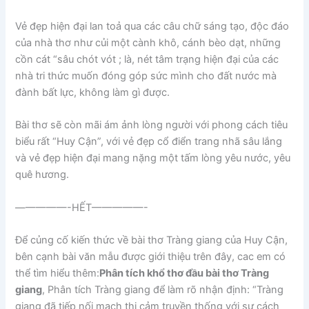
Vẻ đẹp hiện đại lan toả qua các câu chữ sáng tạo, độc đáo
của nhà thơ như củi một cành khô, cánh bèo dạt, những
cồn cát “sâu chót vót ; là, nét tâm trạng hiện đại của các
nhà tri thức muốn đóng góp sức mình cho đất nước mà
đành bất lực, không làm gì được.
Bài thơ sẽ còn mãi ám ảnh lòng người với phong cách tiêu
biểu rất “Huy Cận”, với vẻ đẹp cổ điển trang nhã sâu lắng
và vẻ đẹp hiện đại mang nặng một tấm lòng yêu nước, yêu
quê hương.
—————-HẾT—————-
Để củng cố kiến thức về bài thơ Tràng giang của Huy Cận,
bên cạnh bài văn mẫu được giới thiệu trên đây, cac em có
thể tìm hiểu thêm:
Phân tích khổ thơ đầu bài thơ Tràng
giang
, Phân tích Tràng giang để làm rõ nhận định: “Tràng
giang đã tiếp nối mạch thi cảm truyền thống với sự cách