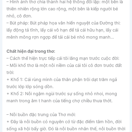
– Hình ảnh thơ chia thành hai hệ thống đối lập: một bên là
thiên nhiên rộng lớn cao rộng, một bên là kiếp người bé
nhỏ, cô đơn.
– Bút pháp: Bút pháp họa vân hiển nguyệt của Đường thi:
lấy động tả tĩnh, lấy cái vô hạn để tả cái hữu hạn, lấy cái
mênh mông rợn ngợp để tải cái bé nhỏ mong manh…
Chất hiện đại trong thơ:
– Cách thể hiện trực tiếp cái tôi lãng mạn trước cuộc đời:
– Mỗi khổ thơ là một nỗi niềm của cái tôi cô đơn trước đất
trời:
+ Khổ 1: Cái rùng mình của thân phận trôi dạt trăm ngả
trước lớp lớp sóng dồn.
+ Khổ 2: Nỗi ngậm ngùi trước sự sống nhỏ nhoi, mong
manh trong âm t hanh của tiếng chợ chiều thưa thớt.
– Nỗi buồn đặc trưng của Thơ mới:
+ Đây là nỗi buồn có nguyên cớ từ đặc điểm tâm hồn, đời
sống xã hội bấy giờ. Đó là nỗi buồn nhân thế, nỗi buồn thời