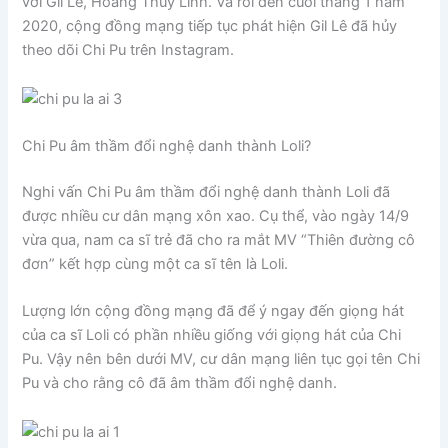
với Gil Lê, Hoàng Thùy Linh. Và rồi đến cuối tháng 1 năm
2020, cộng đồng mạng tiếp tục phát hiện Gil Lê đã hủy
theo dõi Chi Pu trên Instagram.
Chi Pu âm thầm đổi nghệ danh thành Loli?
Nghi vấn Chi Pu âm thầm đổi nghệ danh thành Loli đã
được nhiều cư dân mạng xôn xao. Cụ thể, vào ngày 14/9
vừa qua, nam ca sĩ trẻ đã cho ra mắt MV “Thiên đường cô
đơn” kết hợp cùng một ca sĩ tên là Loli.
Lượng lớn cộng đồng mạng đã để ý ngay đến giọng hát
của ca sĩ Loli có phần nhiều giống với giọng hát của Chi
Pu. Vậy nên bên dưới MV, cư dân mạng liên tục gọi tên Chi
Pu và cho rằng cô đã âm thầm đổi nghệ danh.