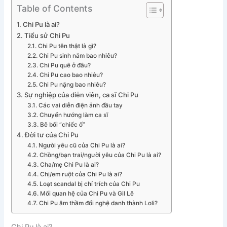
Table of Contents
Chi Pu là ai?
Tiểu sử Chi Pu
Chi Pu tên thật là gì?
Chi Pu sinh năm bao nhiêu?
Chi Pu quê ở đâu?
Chi Pu cao bao nhiêu?
Chi Pu nặng bao nhiêu?
Sự nghiệp của diễn viên, ca sĩ Chi Pu
Các vai diễn điện ảnh đầu tay
Chuyển hướng làm ca sĩ
Bê bối “chiếc ố”
Đời tư của Chi Pu
Người yêu cũ của Chi Pu là ai?
Chồng/bạn trai/người yêu của Chi Pu là ai?
Cha/mẹ Chi Pu là ai?
Chị/em ruột của Chi Pu là ai?
Loạt scandal bị chỉ trích của Chi Pu
Mối quan hệ của Chi Pu và Gil Lê
Chi Pu âm thầm đổi nghệ danh thành Loli?
Chi Pu là ai?