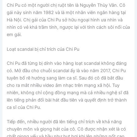
Chi Pu có một người chị ruột tên là Nguyễn Thùy Vân. Cô
gái này sinh năm 1982 và là một nhân viên ngân hàng tại
Hà Nội. Chị gái của Chi Pu sở hữu ngoại hình ưa nhìn và
nhìn có vẻ khá trầm tính, ngược lại với tính cách sôi nổi của
em gái.
Loạt scandal bị chỉ trích của Chi Pu
Chi Pu đã từng bị dính vào hàng loạt scandal không đáng
có. Mở đầu cho chuỗi scandal ấy là vào năm 2017, Chi Pu
tuyên bố rẽ hướng sang làm ca sĩ. Sau đó cô đã bắt đầu
cho ra mắt nhiều video âm nhạc trên mạng xã hội. Tuy
nhiên, không chỉ cộng đồng mạng mà cả nhiều nghệ sĩ đã
lên tiếng phản đối bài hát đầu tiên và quyết định trở thành
ca sĩ của Chi Pu.
Tiếp đến, nhiều người đã lên tiếng chỉ trích về khả năng
chuyên môn và giọng hát của cô. Cô được nhận xét là có
chất giọng yếu và hầu như hụt hơi khi lên những nốt cao.