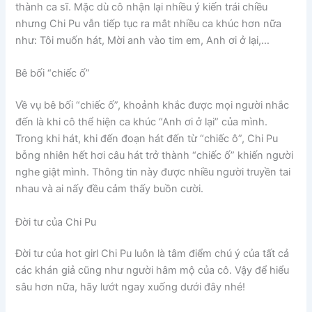
thành ca sĩ. Mặc dù cô nhận lại nhiều ý kiến trái chiều
nhưng Chi Pu vẫn tiếp tục ra mắt nhiều ca khúc hơn nữa
như: Tôi muốn hát, Mời anh vào tim em, Anh ơi ở lại,…
Bê bối “chiếc ố”
Về vụ bê bối “chiếc ố”, khoảnh khắc được mọi người nhắc
đến là khi cô thể hiện ca khúc “Anh ơi ở lại” của mình.
Trong khi hát, khi đến đoạn hát đến từ “chiếc ô”, Chi Pu
bỗng nhiên hết hơi câu hát trở thành “chiếc ố” khiến người
nghe giật mình. Thông tin này được nhiều người truyền tai
nhau và ai nấy đều cảm thấy buồn cười.
Đời tư của Chi Pu
Đời tư của hot girl Chi Pu luôn là tâm điểm chú ý của tất cả
các khán giả cũng như người hâm mộ của cô. Vậy để hiểu
sâu hơn nữa, hãy lướt ngay xuống dưới đây nhé!