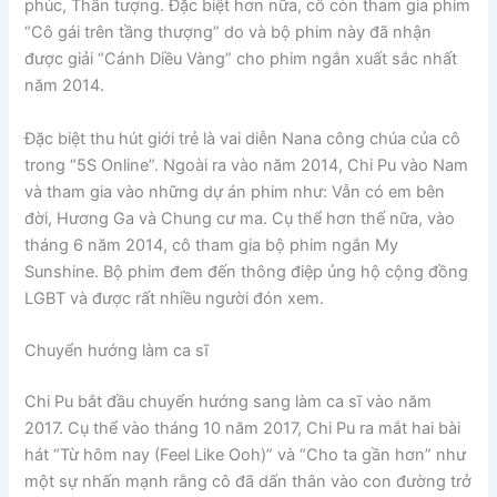
phúc, Thần tượng. Đặc biệt hơn nữa, cô còn tham gia phim
“Cô gái trên tầng thượng” do và bộ phim này đã nhận
được giải “Cánh Diều Vàng” cho phim ngắn xuất sắc nhất
năm 2014.
Đặc biệt thu hút giới trẻ là vai diễn Nana công chúa của cô
trong “5S Online”. Ngoài ra vào năm 2014, Chi Pu vào Nam
và tham gia vào những dự án phim như: Vẫn có em bên
đời, Hương Ga và Chung cư ma. Cụ thể hơn thế nữa, vào
tháng 6 năm 2014, cô tham gia bộ phim ngắn My
Sunshine. Bộ phim đem đến thông điệp ủng hộ cộng đồng
LGBT và được rất nhiều người đón xem.
Chuyển hướng làm ca sĩ
Chi Pu bắt đầu chuyển hướng sang làm ca sĩ vào năm
2017. Cụ thể vào tháng 10 năm 2017, Chi Pu ra mắt hai bài
hát “Từ hôm nay (Feel Like Ooh)” và “Cho ta gần hơn” như
một sự nhấn mạnh rằng cô đã dấn thân vào con đường trở