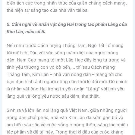
biến tích cực trong nhận thức của quần chúng cách mạng,
thể hiện sự sáng tạo của nhà văn tài ba.
5. Cảm nghĩ về nhân vật ông Hai trong tác phẩm Làng của
Kim Lân, mẫu số 5:
Nếu như trước Cách mạng Tháng Tám, Ngô Tất Tố mang
tới một chị Dậu với sức sống mãnh liệt của người nông
dân, Nam Cao mang tới một Lão Hạc đầy lòng tự trọng và
tình yêu thương con vô bờ bến,… thì sau Cách mạng
Tháng Tám, Kim Lân – nhà văn nông dân – mang tới cho
bạn đọc hình ảnh người nông dân thời kì đổi mới. Đó chính
là nhân vật ông Hai trong truyện ngắn “Làng” với tình yêu
làng quê và lòng yêu nước sâu đậm, tha thiết.
Sinh ra và lớn lên nơi làng quê Việt Nam, giữa những người
nông dân chất phác, nhà văn Kim Lân đã sớm gắn bó và
am hiểu sâu sắc về cuộc sống ở nông thôn, sáng tác nhiều
tác phẩm về đề tài này. Trong thời kì đầu của cuộc kháng