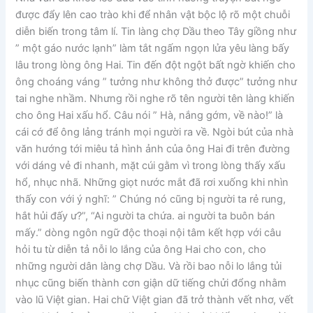
được đẩy lên cao trào khi để nhân vật bộc lộ rõ một chuỗi
diễn biến trong tâm lí. Tin làng chợ Dầu theo Tây giồng như
” một gáo nước lạnh” làm tắt ngấm ngọn lửa yêu làng bấy
lâu trong lòng ông Hai. Tin đến đột ngột bất ngờ khiến cho
ông choáng váng ” tưởng như không thở được” tưởng như
tai nghe nhầm. Nhưng rồi nghe rõ tên người tên làng khiến
cho ông Hai xấu hổ. Câu nói ” Hà, nắng gớm, về nào!” là
cái cớ để ông lảng tránh mọi người ra về. Ngòi bút của nhà
văn hướng tới miêu tả hình ảnh của ông Hai đi trên đường
với dáng vẻ đi nhanh, mặt cúi gằm vì trong lòng thấy xấu
hổ, nhục nhã. Những giọt nước mắt đã rơi xuống khi nhìn
thấy con với ý nghĩ: ” Chúng nó cũng bị người ta rẻ rung,
hắt hủi đấy ư?”, “Ai người ta chứa. ai người ta buôn bán
mấy.” dòng ngôn ngữ độc thoại nội tâm kết hợp với câu
hỏi tu từ diễn tả nỗi lo lắng của ông Hai cho con, cho
những người dân làng chợ Dầu. Và rồi bao nỗi lo lắng tủi
nhục cũng biến thành cơn giận dữ tiếng chửi đổng nhằm
vào lũ Việt gian. Hai chữ Việt gian đã trở thành vết nhơ, vết