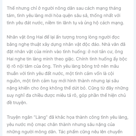
Thế nhưng chỉ ở người nông dân sau cách mạng tháng
tám, tình yêu làng mới hòa quện sâu sắ, thống nhất với
tình yêu đát nước, niềm tin lãnh tụ và ủng hộ cách mạng.
Nhân vật ông Hai để lại ấn tượng trong lòng người đọc
bằng nghẹ thuật xây dựng nhân vật độc đáo. Nhà văn đã
đặt nhân vật của mình vào tình huống: ở nơi tản cư, ông
Hai nghe tin làng mình theo giặc. Chính tình huống ấy bộc
lộ rõ nội tâm của ông. Tình yêu làng bông trở nên mâu
thuẫn với tình yêu đất nước, một tình cảm vốn là cội
nguồn, một tình cảm tuy mới hình thành nhưng lại sâu
nặng khiến cho ông không thể dứt bỏ. Cũng từ đây những
suy nghĩ đa chiều được miêu tả rõ, góp phần thể hiện chủ
đề truyện.
Truyện ngắn “Làng” đã khắc họa thành công tình yêu làng,
yêu nước mộ cmạc chân thành nhưng sâu nặng của
những người mông dân. Tác phẩm cũng nêu lên chuyển