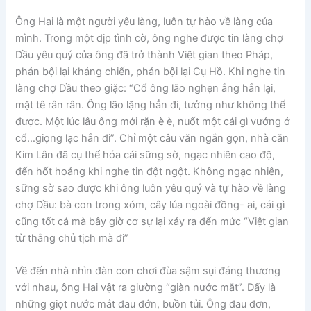
Ông Hai là một người yêu làng, luôn tự hào về làng của
mình. Trong một dịp tình cờ, ông nghe được tin làng chợ
Dầu yêu quý của ông đã trở thành Việt gian theo Pháp,
phản bội lại kháng chiến, phản bội lại Cụ Hồ. Khi nghe tin
làng chợ Dầu theo giặc: “Cổ ông lão nghẹn ắng hẳn lại,
mặt tê rân rân. Ông lão lặng hẳn đi, tưởng như không thể
được. Một lúc lâu ông mới rặn è è, nuốt một cái gì vướng ở
cổ…giọng lạc hẳn đi”. Chỉ một câu văn ngắn gọn, nhà căn
Kim Lân đã cụ thể hóa cái sững sờ, ngạc nhiên cao độ,
đến hốt hoảng khi nghe tin đột ngột. Không ngạc nhiên,
sững sờ sao được khi ông luôn yêu quý và tự hào về làng
chợ Dầu: bà con trong xóm, cây lúa ngoài đồng- ai, cái gì
cũng tốt cả mà bây giờ cơ sự lại xảy ra đến mức “Việt gian
từ thằng chủ tịch mà đi”
Về đến nhà nhìn đàn con chơi đùa sậm sụi đáng thương
với nhau, ông Hai vật ra giường “giàn nước mắt”. Đấy là
những giọt nước mắt đau đớn, buồn tủi. Ông đau đơn,