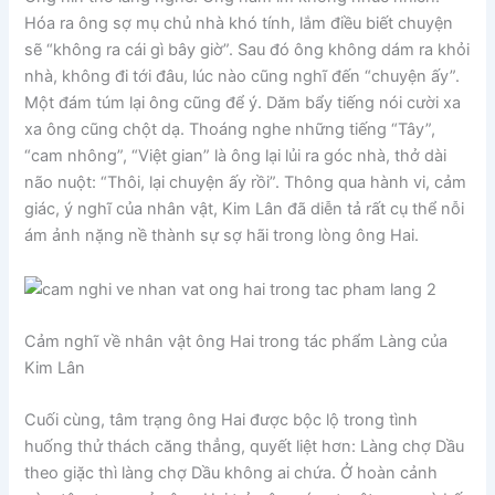
Hóa ra ông sợ mụ chủ nhà khó tính, lắm điều biết chuyện
sẽ “không ra cái gì bây giờ”. Sau đó ông không dám ra khỏi
nhà, không đi tới đâu, lúc nào cũng nghĩ đến “chuyện ấy”.
Một đám túm lại ông cũng để ý. Dăm bẩy tiếng nói cười xa
xa ông cũng chột dạ. Thoáng nghe những tiếng “Tây”,
“cam nhông”, “Việt gian” là ông lại lủi ra góc nhà, thở dài
não nuột: “Thôi, lại chuyện ấy rồi”. Thông qua hành vi, cảm
giác, ý nghĩ của nhân vật, Kim Lân đã diễn tả rất cụ thể nỗi
ám ảnh nặng nề thành sự sợ hãi trong lòng ông Hai.
Cảm nghĩ về nhân vật ông Hai trong tác phẩm Làng của
Kim Lân
Cuối cùng, tâm trạng ông Hai được bộc lộ trong tình
huống thử thách căng thẳng, quyết liệt hơn: Làng chợ Dầu
theo giặc thì làng chợ Dầu không ai chứa. Ở hoàn cảnh