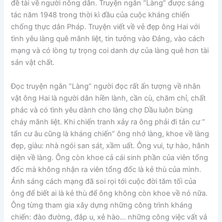
đề tài về người nông dân. Truyện ngắn “Làng” được sáng
tác năm 1948 trong thời kì đầu của cuộc kháng chiến
chống thực dân Pháp. Truyện viết về vẻ đẹp ông Hai với
tình yêu làng quê mãnh liệt, tin tưởng vào Đảng, vào cách
mạng và có lòng tự trọng coi danh dự của làng quê hơn tài
sản vật chất.
Đọc truyện ngắn “Làng” người đọc rất ấn tượng về nhân
vật ông Hai là người dân hiền lành, cần cù, chăm chỉ, chất
phác và có tình yêu dành cho làng chợ Dầu luôn bùng
cháy mãnh liệt. Khi chiến tranh xảy ra ông phải đi tản cư ”
tẩn cư âu cũng là kháng chiến” ông nhớ làng, khoe về làng
đẹp, giàu: nhà ngói san sát, xầm uất. Ông vui, tự hào, hãnh
diện về làng. Ông còn khoe cả cái sinh phần của viên tổng
đốc mà không nhận ra viên tổng đốc là kẻ thù của mình.
Ánh sáng cách mạng đã soi rọi tới cuộc đời tăm tối của
ông để biết ai là kẻ thù để ông không còn khoe về nó nữa.
Ông từng tham gia xây dựng những công trình kháng
chiến: đào đường, đắp u, xẻ hào… những công việc vất vả