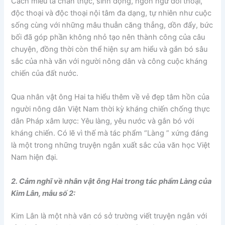
Cách miêu tả chân thực, sinh động, ngôn ngữ đối thoại,
độc thoại và độc thoại nội tâm đa dạng, tự nhiên như cuộc
sống cùng với những mâu thuẫn căng thẳng, dồn đẩy, bức
bối đã góp phần không nhỏ tạo nên thành công của câu
chuyện, đồng thời còn thể hiện sự am hiểu và gắn bó sâu
sắc của nhà văn với người nông dân và công cuộc kháng
chiến của đất nước.
Qua nhân vật ông Hai ta hiểu thêm về vẻ đẹp tâm hồn của
người nông dân Việt Nam thời kỳ kháng chiến chống thực
dân Pháp xâm lược: Yêu làng, yêu nước và gắn bó với
kháng chiến. Có lẽ vì thế mà tác phẩm “Làng ” xứng đáng
là một trong những truyện ngắn xuất sắc của văn học Việt
Nam hiện đại.
2. Cảm nghĩ về nhân vật ông Hai trong tác phẩm Làng của
Kim Lân, mẫu số 2:
Kim Lân là một nhà văn có sở trường viết truyện ngắn với