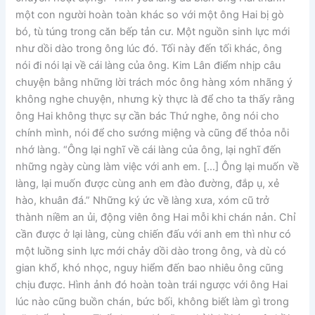
một con người hoàn toàn khác so với một ông Hai bị gò
bó, tù túng trong căn bếp tản cư. Một nguồn sinh lực mới
như dồi dào trong ông lúc đó. Tối này đến tối khác, ông
nói đi nói lại về cái làng của ông. Kim Lân điểm nhịp câu
chuyện bằng những lời trách móc ông hàng xóm nhãng ý
không nghe chuyện, nhưng kỳ thực là để cho ta thấy rằng
ông Hai không thực sự cần bác Thứ nghe, ông nói cho
chính mình, nói để cho sướng miệng và cũng để thỏa nỗi
nhớ làng. “Ông lại nghĩ về cái làng của ông, lại nghĩ đến
những ngày cùng làm việc với anh em. […] Ông lại muốn về
làng, lại muốn được cùng anh em đào đường, đắp ụ, xẻ
hào, khuân đá.” Những ký ức về làng xưa, xóm cũ trở
thành niềm an ủi, động viên ông Hai mỗi khi chán nản. Chỉ
cần được ở lại làng, cùng chiến đấu với anh em thì như có
một luồng sinh lực mới chảy dồi dào trong ông, và dù có
gian khổ, khó nhọc, nguy hiểm đến bao nhiêu ông cũng
chịu được. Hình ảnh đó hoàn toàn trái ngược với ông Hai
lúc nào cũng buồn chán, bức bối, không biết làm gì trong