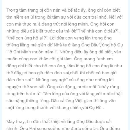
Trong tâm trạng bị dồn nén và bế tắc ấy, ông chỉ còn biết
tìm niềm an ủi trong lời tâm sự với đứa con trai nhỏ. Nói với
con mà thực ra là đang trút nỗi lòng mình. Ông hỏi con
những điều đã biết trước câu trả lời:”Thế nhà con ở đâu?”,
“thế con ủng hộ ai ?”. Lời đứa con vang lên trong ông
thiêng liêng mà giản dị:”Nhà ta ở làng Chợ Dầu”,”ủng hộ Cụ
Hồ Chí Minh muôn năm !”. Những điều ấy ông đã biết, vẫn
muốn cùng con khắc cốt ghi tâm. Ông mong “anh em
đồng chí biết cho bố con ông, tấm lòng bố con ông là như
thế đấy,có bao giờ dám đơn sai,chết thì chết có bao giờ
dám đơn sai “. Những suy nghĩ của ông như những lời
nguyện thề son sắt. Ông xúc động, nước mắt “chảy ròng
ròng trên hai má”. Tấm lòng của ông với làng,với nước thật
sâu nặng,thiêng liêng. Dẫu cả làng Việt gian thì ông vẫn
một lòng trung thành với kháng chiến,với Cụ Hồ .
May thay, tin đồn thất thiệt về làng Chợ Dầu được cải
chính. Ông Hai sung sướng như được sống lại. Ông đóng