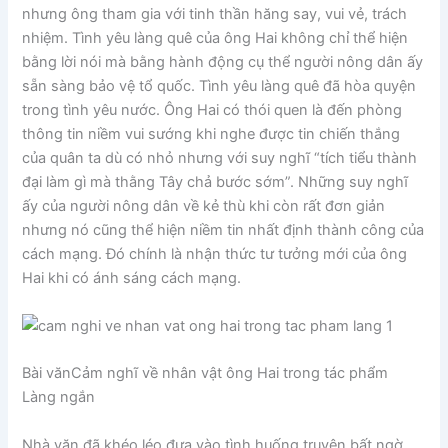
nhưng ông tham gia với tinh thần hăng say, vui vẻ, trách
nhiệm. Tình yêu làng quê của ông Hai không chỉ thể hiện
bằng lời nói mà bằng hành động cụ thể người nông dân ấy
sẵn sàng bảo vệ tổ quốc. Tình yêu làng quê đã hòa quyện
trong tình yêu nước. Ông Hai có thói quen là đến phòng
thông tin niềm vui sướng khi nghe được tin chiến thắng
của quân ta dù có nhỏ nhưng với suy nghĩ “tích tiểu thành
đại làm gì mà thằng Tây chả bước sớm”. Những suy nghĩ
ấy của người nông dân về kẻ thù khi còn rất đơn giản
nhưng nó cũng thể hiện niềm tin nhất định thành công của
cách mạng. Đó chính là nhận thức tư tưởng mới của ông
Hai khi có ánh sáng cách mạng.
Bài vănCảm nghĩ về nhân vật ông Hai trong tác phẩm
Làng ngắn
Nhà văn đã khéo léo đưa vào tình huống truyện bất ngờ