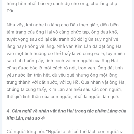
hùng hồn nhất bảo vệ danh dự cho ông, cho làng chợ
Dầu.
Như vậy, khi nghe tin làng chợ Dầu theo giặc, diễn biến
tâm trạng của ông Hai vô cùng phức tạp, ông đau khổ,
tuyệt vọng sau đó lại đấu tranh dữ dội giữa suy nghĩ về
làng hay không về làng. Nhà văn Kim Lân đã đặt ông Hai
vào một tình huống có thể thấy là vô cùng éo le, tuy nhiên
sau tình huống ấy, tính cách và con người của ông Hai
cũng được bộc lộ một cách rõ nét, trọn vẹn. Ông đặt tình
yêu nước lên trên hết, dù yêu quê nhưng ông một lòng
trung thành với đất nước, với cụ Hồ. Qua nhân vật ông Hai,
chúng ta cũng thấy, Kim Lân am hiểu sâu sắc con người,
thế giới tinh thần của con người, nhất là người dân quê.
4. Cảm nghĩ về nhân vật ông Hai trong tác phẩm Làng của
Kim Lân, mẫu số 4:
Có người từng nói: “Người ta chỉ có thể tách con người ra