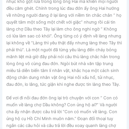
nhục khó gột rửa trong lòng ông Hai mà khiến mọi người
đều căm ghét. Chính trong lúc đau đớn ấy ông Hai hướng
về những người đang ở lại làng với niềm tin chắc chắn ” họ
quyết tâm một sống một chết với giặc” nhưng rồi cái tin
làng chợ Dầu theo Tây lại làm cho ông nghi ngờ ” Không
có lửa làm sao có khói”. Ông từng có ý định về làng nhưng
lại không về “Làng thì yêu thật đấy nhưng làng theo Tây thì
phải thù”. Là một người đã từng yêu làng đến cháy bỏng
mãnh liệt mà giờ đây phải nói câu thù làng chắc hẳn trong
lòng ông vô cùng đau đớn. Ngòi bút nhà văn tập trung
miêu tả diễn biến tâm lí nhân vật, khắc họa một cách sinh
động chân dung nhân vật ông Hai nỗi xấu hổ, tủi nhục,
đau đớn, lo lắng, tức giận khi nghe được tin làng theo Tây.
Để vơi đi nỗi đau đớn ông lại trò chuyện với con ” Con có
muốn về làng chợ Dầu không? Con ủng hộ ai?” Và người
cha ấy nhận được câu trả lời “Con có muốn về làng. Con
ủng hộ cụ Hồ Chí Minh muôn năm.” Đoạn đối thoại tuy
ngắn các câu hỏi và câu trả lời đều xoay quanh làng chợ