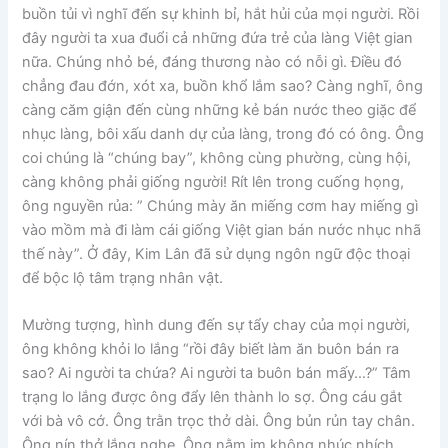
buồn tủi vì nghĩ đến sự khinh bỉ, hắt hủi của mọi người. Rồi
đây người ta xua đuổi cả những đứa trẻ của làng Việt gian
nữa. Chúng nhỏ bé, đáng thương nào có nỗi gì. Điều đó
chẳng đau đớn, xót xa, buồn khổ lắm sao? Càng nghĩ, ông
càng căm giận đến cùng những kẻ bán nước theo giặc để
nhục làng, bôi xấu danh dự của làng, trong đó có ông. Ông
coi chúng là “chúng bay”, không cùng phường, cùng hội,
càng không phải giống người! Rít lên trong cuống họng,
ông nguyền rủa: ” Chúng mày ăn miếng cơm hay miếng gì
vào mồm mà đi làm cái giống Việt gian bán nước nhục nhã
thế này”. Ở đây, Kim Lân đã sử dụng ngôn ngữ độc thoại
để bộc lộ tâm trạng nhân vật.
Mường tượng, hình dung đến sự tẩy chay của mọi người,
ông không khỏi lo lắng “rồi đây biết làm ăn buôn bán ra
sao? Ai người ta chứa? Ai người ta buôn bán mấy…?” Tâm
trạng lo lắng được ông đẩy lên thành lo sợ. Ông cáu gắt
với bà vô cớ. Ông trằn trọc thở dài. Ông bủn rủn tay chân.
Ông nín thở lắng nghe. Ông nằm im không nhúc nhích.