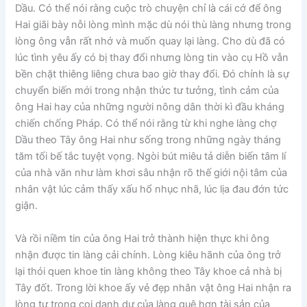
Dầu. Có thể nói rằng cuộc trò chuyện chỉ là cái cớ để ông
Hai giãi bày nỗi lòng mình mặc dù nói thù làng nhưng trong
lòng ông vẫn rất nhớ và muốn quay lại làng. Cho dù đã có
lúc tình yêu ấy có bị thay đổi nhưng lòng tin vào cụ Hồ vẫn
bền chặt thiêng liêng chưa bao giờ thay đổi. Đó chính là sự
chuyển biến mới trong nhận thức tư tưởng, tình cảm của
ông Hai hay của những người nông dân thời kì đầu kháng
chiến chống Pháp. Có thể nói rằng từ khi nghe làng chợ
Dầu theo Tây ông Hai như sống trong những ngày tháng
tăm tối bế tắc tuyệt vọng. Ngòi bút miêu tả diễn biến tâm lí
của nhà văn như làm khơi sâu nhận rõ thế giới nội tâm của
nhân vật lúc cảm thấy xấu hổ nhục nhã, lúc lịa đau đớn tức
giận.
Và rồi niềm tin của ông Hai trở thành hiện thực khi ông
nhận được tin làng cải chính. Lòng kiêu hãnh của ông trở
lại thói quen khoe tin làng không theo Tây khoe cả nhà bị
Tây đốt. Trong lời khoe ấy vẻ đẹp nhân vật ông Hai nhận ra
lòng tự trọng coi danh dự của làng quê hơn tài sản của