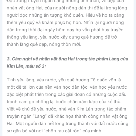
Đọc xong truyện ngắn Làng nhưng tinh thần, vẻ đẹp của
nhân vật ông Hai, của người nông dân thì để lại trong lòng
người đọc những ấn tượng khó quên. Hiểu về họ ta càng
thêm yêu quý và khâm phục họ hơn. Nhìn lại người nông
dân trong thời đại ngày hôm nay họ vẫn phát huy truyền
thống yêu làng, yêu nước xây dựng quê hương để trở
thành làng quê đẹp, nông thôn mới.
3. Cảm nghĩ về nhân vật ông Hai trong tác phẩm Làng của
Kim Lân, mẫu số 3:
Tình yêu làng, yêu nước, yêu quê hương Tổ quốc vốn là
một đề tài lớn của nền văn học dân tộc, văn học yêu nước
đặc biệt phát triển trong các giai đoạn có những cuộc đấu
tranh cam go chống lại bước chân xâm lược của kẻ thù.
Viết về chủ đề yêu nước, nhà văn Kim Lân trong tác phẩm
truyện ngắn “Làng” đã khắc họa thành công nhân vật ông
Hai. Một người dân hết lòng trung thành với đất nước cùng
sự gắn bó với nơi “chôn rau cắt rốn” của mình.