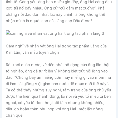
tinh tế. Càng yêu làng bao nhiêu giờ đây, ông Hai càng đau
xot, tủi hổ bấy nhiêu. Ông cứ “cúi gằm mặt xuống”. Phải
chăng nỗi đau dớn nhất lúc này chính là ông khong thể
nhận mình là người con của làng chợ Dầu được?
Cảm nghĩ về nhân vật ông Hai trong tác phẩm Làng của
Kim Lân, văn mẫu tuyển chọn
Rời khỏi quán nước, về đến nhà, bộ dạng của ông lão thật
tộ nghiệp, ông dã tự rít lên vì không biết trút nỗi lòng vào
đâu: “Chúng bay ăn miếng cơm hay miếng gì vào mồm mà
đi làm cái giống Việt gian bán nước để nhục nhã thế này”.
Ta có thể thấy những suy nghĩ, tâm trạng của ông chủ yếu
được thẻ hiện qua hành động, lời nói và yếu tố miêu tả bên
ngoài, có yếu tố đọc thoại nội tâm nhưng không nhiều,
điều đó hoàn toàn phù hợp với ông Hai- một lão nông
chân quê.