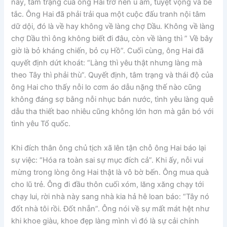
này, tâm trạng của ông Hai trở nên u ám, tuyệt vọng và bế
tắc. Ông Hai đã phải trải qua một cuộc đấu tranh nội tâm
dữ dội, đó là về hay không về làng chợ Dầu. Không về làng
chợ Dầu thì ông không biết đi đâu, còn về làng thì ” Về bây
giờ là bỏ kháng chiến, bỏ cụ Hồ”. Cuối cùng, ông Hai đã
quyết định dứt khoát: “Làng thì yêu thật nhưng làng mà
theo Tây thì phải thù”. Quyết định, tâm trạng và thái độ của
ông Hai cho thấy nỗi lo cơm áo dẫu nặng thế nào cũng
không đáng sợ bằng nỗi nhục bán nước, tình yêu làng quê
dẫu tha thiết bao nhiêu cũng không lớn hơn mà gắn bó với
tình yêu Tổ quốc.
Khi đích thân ông chủ tịch xã lên tận chỗ ông Hai báo lại
sự việc: “Hóa ra toàn sai sự mục đích cả”. Khi ấy, nỗi vui
mừng trong lòng ông Hai thật là vô bờ bến. Ông mua quà
cho lũ trẻ. Ông đi đầu thôn cuối xóm, lăng xăng chạy tới
chạy lui, rời nhà này sang nhà kia hả hê loan báo: “Tây nó
đốt nhà tôi rồi. Đốt nhẵn”. Ông nói về sự mất mát hệt như
khi khoe giàu, khoe đẹp làng mình vì đó là sự cải chính