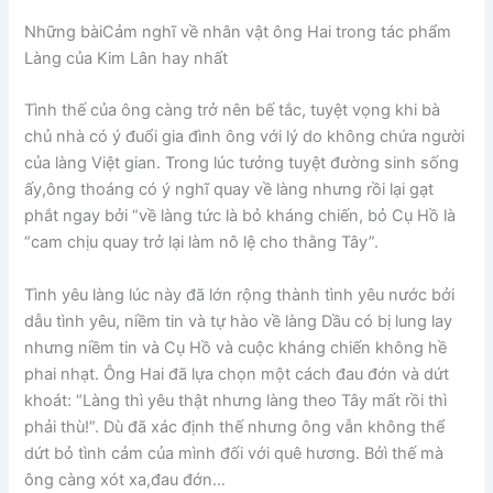
Những bàiCảm nghĩ về nhân vật ông Hai trong tác phẩm
Làng của Kim Lân hay nhất
Tình thế của ông càng trở nên bế tắc, tuyệt vọng khi bà
chủ nhà có ý đuổi gia đình ông với lý do không chứa người
của làng Việt gian. Trong lúc tưởng tuyệt đường sinh sống
ấy,ông thoáng có ý nghĩ quay về làng nhưng rồi lại gạt
phắt ngay bởi “về làng tức là bỏ kháng chiến, bỏ Cụ Hồ là
“cam chịu quay trở lại làm nô lệ cho thằng Tây”.
Tình yêu làng lúc này đã lớn rộng thành tình yêu nước bởi
dẫu tình yêu, niềm tin và tự hào về làng Dầu có bị lung lay
nhưng niềm tin và Cụ Hồ và cuộc kháng chiến không hề
phai nhạt. Ông Hai đã lựa chọn một cách đau đớn và dứt
khoát: “Làng thì yêu thật nhưng làng theo Tây mất rồi thì
phải thù!”. Dù đã xác định thế nhưng ông vẫn không thể
dứt bỏ tình cảm của mình đối với quê hương. Bởì thế mà
ông càng xót xa,đau đớn…