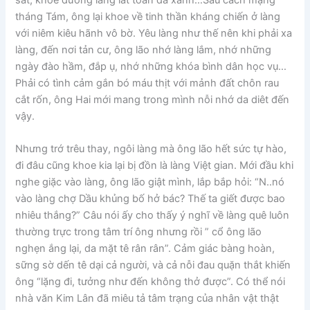
tháng Tám, ông lại khoe về tinh thần kháng chiến ở làng
với niêm kiêu hãnh vô bờ. Yêu làng như thế nên khi phải xa
làng, đến nơi tản cư, ông lão nhớ làng lắm, nhớ những
ngày đào hầm, đắp ụ, nhớ những khóa bình dân học vụ…
Phải có tình cảm gắn bó máu thịt với mảnh đất chôn rau
cắt rốn, ông Hai mới mang trong mình nỗi nhớ da diêt đến
vậy.
Nhưng trớ trêu thay, ngôi làng mà ông lão hết sức tự hào,
đi đâu cũng khoe kia lại bị đồn là làng Việt gian. Mới đầu khi
nghe giặc vào làng, ông lão giật mình, lắp bắp hỏi: “N..nó
vào làng chợ Dầu khủng bố hở bác? Thế ta giết được bao
nhiêu thắng?” Câu nói ấy cho thấy ý nghĩ về làng quê luôn
thường trực trong tâm trí ông nhưng rồi ” cổ ông lão
nghẹn ắng lại, da mặt tê rân rân”. Cảm giác bàng hoàn,
sững sờ dến tê dại cả người, và cả nỗi đau quặn thắt khiến
ông “lặng đi, tưởng như đến không thở được”. Có thể nói
nhà văn Kim Lân đã miêu tả tâm trạng của nhân vật thật