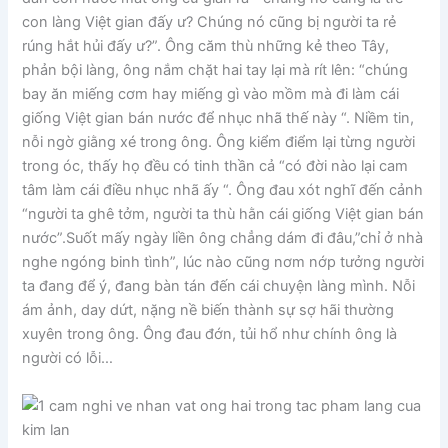
con làng Việt gian đấy ư? Chúng nó cũng bị người ta rẻ
rúng hắt hủi đấy ư?”. Ông căm thù những kẻ theo Tây,
phản bội làng, ông nắm chặt hai tay lại mà rít lên: “chúng
bay ăn miếng cơm hay miếng gì vào mồm mà đi làm cái
giống Việt gian bán nước để nhục nhã thế này “. Niềm tin,
nỗi ngờ giằng xé trong ông. Ông kiểm điểm lại từng người
trong óc, thấy họ đều có tinh thần cả “có đời nào lại cam
tâm làm cái điều nhục nhã ấy “. Ông đau xót nghĩ đến cảnh
“người ta ghê tởm, người ta thù hằn cái giống Việt gian bán
nước”.Suốt mấy ngày liền ông chẳng dám đi đâu,”chỉ ở nhà
nghe ngóng binh tình”, lúc nào cũng nơm nớp tưởng người
ta đang để ý, đang bàn tán đến cái chuyện làng mình. Nỗi
ám ảnh, day dứt, nặng nề biến thành sự sợ hãi thường
xuyên trong ông. Ông đau đớn, tủi hổ như chính ông là
người có lỗi…