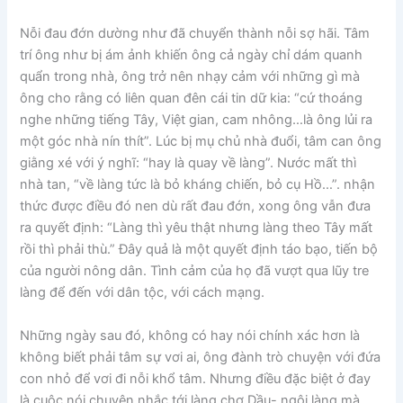
Nỗi đau đớn dường như đã chuyển thành nỗi sợ hãi. Tâm
trí ông như bị ám ảnh khiến ông cả ngày chỉ dám quanh
quẩn trong nhà, ông trở nên nhạy cảm với những gì mà
ông cho rằng có liên quan đên cái tin dữ kia: “cứ thoáng
nghe những tiếng Tây, Việt gian, cam nhông…là ông lủi ra
một góc nhà nín thít”. Lúc bị mụ chủ nhà đuổi, tâm can ông
giằng xé với ý nghĩ: “hay là quay về làng”. Nước mất thì
nhà tan, “về làng tức là bỏ kháng chiến, bỏ cụ Hồ…”. nhận
thức được điều đó nen dù rất đau đớn, xong ông vẫn đưa
ra quyết định: “Làng thì yêu thật nhưng làng theo Tây mất
rồi thì phải thù.” Đây quả là một quyết định táo bạo, tiến bộ
của người nông dân. Tình cảm của họ đã vượt qua lũy tre
làng để đến với dân tộc, với cách mạng.
Những ngày sau đó, không có hay nói chính xác hơn là
không biết phải tâm sự vơi ai, ông đành trò chuyện với đứa
con nhỏ để vơi đi nỗi khổ tâm. Nhưng điều đặc biệt ở đay
là cuộc nói chuyện nhắc tới làng chơ Dầu- ngôi làng mà