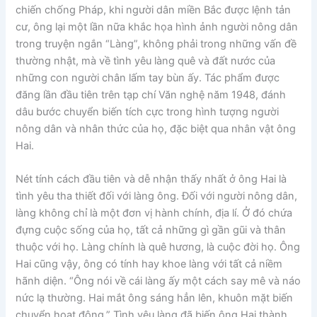
chiến chống Pháp, khi người dân miền Bắc được lệnh tản
cư, ông lại một lần nữa khắc họa hình ảnh người nông dân
trong truyện ngắn “Làng”, không phải trong những vấn đề
thường nhật, mà về tình yêu làng quê và đất nước của
những con người chân lấm tay bùn ấy. Tác phẩm được
đăng lần đầu tiên trên tạp chí Văn nghệ năm 1948, đánh
dâu bước chuyển biến tích cực trong hình tượng người
nông dân và nhân thức của họ, đặc biệt qua nhân vật ông
Hai.
Nét tính cách đầu tiên và dễ nhận thấy nhất ở ông Hai là
tình yêu tha thiết đối với làng ông. Đối với người nông dân,
làng không chỉ là một đơn vị hành chính, địa lí. Ở đó chứa
đựng cuộc sống của họ, tất cả những gì gần gũi và thân
thuộc với họ. Làng chính là quê hương, là cuộc đời họ. Ông
Hai cũng vậy, ông có tính hay khoe làng với tất cả niềm
hãnh diện. “Ông nói về cái làng ấy một cách say mê và náo
nức lạ thường. Hai mắt ông sáng hẳn lên, khuôn mặt biến
chuyển hoạt động.” Tình yêu làng đã biến ông Hai thành