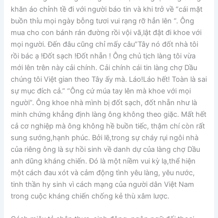
khăn áo chỉnh tề đi với người báo tin và khi trở về “cái mặt
buồn thỉu mọi ngày bỗng tươi vui rạng rỡ hẳn lên “. Ông
mua cho con bánh rán đường rồi vội vã,lật đật đi khoe với
mọi người. Đến đâu cũng chỉ mấy câu”Tây nó đốt nhà tôi
rồi bác ạ !Đốt sạch !Đốt nhẵn ! Ông chủ tịch làng tôi vừa
mới lên trên này cải chính. Cải chính cái tin làng chợ Dầu
chúng tôi Việt gian theo Tây ấy mà. Láo!Láo hết! Toàn là sai
sự mục đích cả.” “Ông cứ múa tay lên mà khoe với mọi
người”. Ông khoe nhà mình bị đốt sạch, đốt nhẵn như là
minh chứng khẳng định làng ông không theo giặc. Mất hết
cả cơ nghiệp mà ông không hề buồn tiếc, thậm chí còn rất
sung sướng,hạnh phúc. Bởi lẽ,trong sự cháy rụi ngôi nhà
của riêng ông là sự hồi sinh về danh dự của làng chợ Dầu
anh dũng kháng chiến. Đó là một niềm vui kỳ lạ,thể hiện
một cách đau xót và cảm động tình yêu làng, yêu nước,
tinh thần hy sinh vì cách mạng của người dân Việt Nam
trong cuộc kháng chiến chống kẻ thù xâm lược.