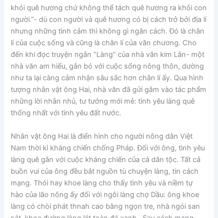
khỏi quê hương chứ không thể tách quê hương ra khỏi con
người.”- dù con người và quê hương có bị cách trở bởi địa lí
nhưng những tình cảm thì không gì ngăn cách. Đó là chân
lí của cuộc sống và cũng là chân lí của văn chương. Cho
đến khi đọc truyện ngắn “Làng” của nhà văn kim Lân- một
nhà văn am hiểu, gắn bó với cuộc sống nông thôn, dường
như ta lại càng cảm nhận sâu sắc hơn chân lí ấy. Qua hình
tượng nhân vật ông Hai, nhà văn đã gửi gắm vào tác phẩm
những lời nhắn nhủ, tư tưởng mới mẻ: tình yêu làng quê
thống nhất với tình yêu đất nước.
Nhân vật ông Hai là điển hình cho người nông dân Việt
Nam thời kì kháng chiến chống Pháp. Đối với ông, tình yêu
làng quê gắn với cuộc kháng chiến của cả dân tộc. Tất cả
buồn vui của ông đều bắt nguồn tù chuyện làng, tin cách
mạng. Thói hay khoe làng cho thấy tình yêu và niềm tự
hào của lão nông ấy đối với ngôi làng chợ Dầu: ông khoe
làng có chòi phát thnah cao bằng ngọn tre, nhà ngói san
sát, khoe đường làng lát toàn đá xanh…Sau cách mạng