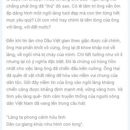
chẳng phải ông đã “thù” đó sao. Có lẽ tâm trí ông vẫn ôm
ấp dáng hình một ngôi làng tươi đẹp mà con tim từng hết
mực yêu quý? Lời con nhỏ hay chính là tấm lòng của ông
với làng, với đất nước?
Đến khi tin làn chợ Dầu Việt gian theo giặc được cải chính,
ông Hai phấn khởi vô cùng, ông lại đi khoe khắp nơi về
làng, về ngôi nhà bị cháy của mình. Chi tiết tưởng như vô lí
nhưng lại có ý nghĩa đặc biệt. Đó là chứng cứ hùng hồn
nhất cho việc làng ông đã chiến đấu kiên cường. Ông Hai
đã quên đi vật chất riêng để hòa vào niềm vui chung của
dân tộc. Giờ đây niềm tin của ông vào ngôi làng kháng
chiến càng được khẳng định mạnh mẽ, vững vàng hơn. Và
tình yêu làng quê- tình cảm truyền thống của người nông
dân Việt Nam đã vang lên trong câu hát:
“Làng ta phong cảnh hửu tình
Dân cư giang khúc như hình con long”.