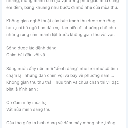
nhàng, mong manh của tạo vật trong phút giao mùa cũng
êm đềm, bâng khuâng như bước đi nhỏ nhẹ của mùa thu.
Không gian nghệ thuật của bức tranh thu được mở rộng
hơn ,cái bỡ ngỡ ban đầu vụt tan biến đi nhường chỗ cho
những rung cảm mãnh liệt trước không gian thu vời vợi :
Sông được lúc dềnh dàng
Chim bắt đầu vội vã
Sông nước đầy nên mới “dềnh dàng” nhẹ trôi như cố tình
chậm lại ,những đàn chim vội vã bay về phương nam …
Không gian thu thư thái , hữu tình và chứa chan thi vị, đặc
biệt là hình ảnh :
Có đám mây mùa hạ
Vắt nửa mình sang thu
Câu thơ giúp ta hình dung về đám mây mỏng nhẹ ,trắng