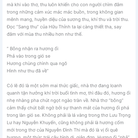
mà khi vào thơ, thu luôn khiến cho con người chìm đắm
trong những cảm xúc mác mác buồn, trong không gian
mênh mang, huyền diệu của sương thu, khí thu và trời thu.
Đọc “Sang thu” của Hữu Thỉnh ta lại càng thiết tha, say
đắm với mùa thu nhiều hơn như thế.
” Bỗng nhận ra hương ổi
Phả vào trong gió se
Hương chùng chình qua ngõ
Hình như thu đã về”
Có lẽ đó là một sớm mai thức giấc, nhà thơ đang loanh
quanh tận hưởng khí trời buổi tình mơ, thì đâu đó, hương ổi
nhẹ nhàng pha chút ngọt ngào tràn về. Nhà thơ “bỗng”
cảm thấy chút bất ngờ bởi sự thanh mát của hương ổi phá
trong làn gió se. Không phải là lá vàng trong thơ Lưu Trọng
Lư hay Nguyễn Khuyến, cũng không phải là hương cốm
mới trong thơ của Nguyễn Đình Thi mà đó là vị ổi quê
hương, một thức trái cây bình dị, giản đơn. Hương ổi “phả”