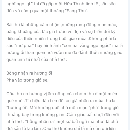
nghĩ ngợi gì ” thì đã gặp một Hữu Thỉnh tinh tế ,sâu sắc
đến vô cùng qua một thoáng “Sang Thu”.
Bài thơ là những cảm nhận ,những rung động man mác,
bâng khuâng của tác giả trước vẻ đẹp và sự biến đổi kỳ
diệu của thiên nhiên trong buổi giao mùa .Không phải là
sắc “mơ phai” hay hình ảnh “con nai vàng ngơ ngác” mà là
hương ổi thân quen nơi vườn mẹ đã đánh thức những giác
quan tinh tế nhất của nhà thơ :
Bỗng nhận ra hương ổi
Phả vào trong gió se,
Câu thơ có hương vị ấm nồng của chớm thu ở một miền
quê nhỏ .Tín hiệu đầu tiên để tác giả nhận ra mùa thu là
“hương ổi”. Mùi hương quê nhà mộc mạc “phả” trong gió
thoảng bay trong không gian .Cảm giác bất chợt đến với
nhà thơ : “bỗng nhận ra” một sự bất ngờ mà như đã chờ
đợi sẵn từ lâu lắm .Câu thơ không chỉ tả mà còn gợi liên