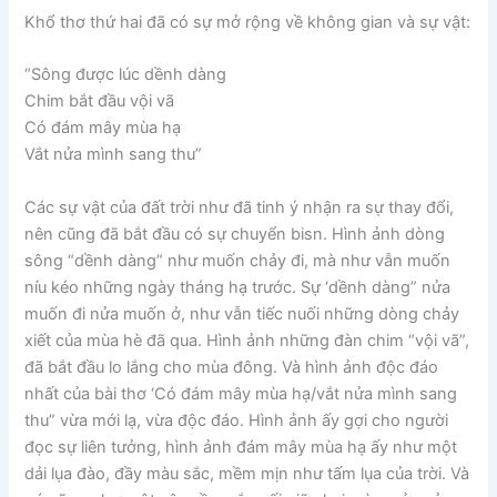
Khổ thơ thứ hai đã có sự mở rộng về không gian và sự vật:
“Sông được lúc dềnh dàng
Chim bắt đầu vội vã
Có đám mây mùa hạ
Vắt nửa mình sang thu”
Các sự vật của đất trời như đã tinh ý nhận ra sự thay đổi,
nên cũng đã bắt đầu có sự chuyển bisn. Hình ảnh dòng
sông “dềnh dàng” như muốn chảy đi, mà như vẫn muốn
níu kéo những ngày tháng hạ trước. Sự ‘dềnh dàng” nửa
muốn đi nửa muốn ở, như vẫn tiếc nuối những dòng chảy
xiết của mùa hè đã qua. Hình ảnh những đàn chim “vội vã”,
đã bắt đầu lo lắng cho mùa đông. Và hình ảnh độc đáo
nhất của bài thơ ‘Có đám mây mùa hạ/vắt nửa mình sang
thu” vừa mới lạ, vừa độc đáo. Hình ảnh ấy gợi cho người
đọc sự liên tưởng, hình ảnh đám mây mùa hạ ấy như một
dải lụa đào, đầy màu sắc, mềm mịn như tấm lụa của trời. Và