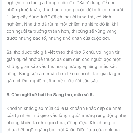
nghiệm của tác giả trong cuộc đời. “Sấm’ dùng để chỉ
những khó khăn, thử thách trong cuộc đời mỗi con người.
“Hàng cây đứng tuổi” để chỉ người từng trải, có kinh
nghiệm. Nhà thơ đã rút ra một chiêm nghiệm: đó là, khi
con người ta trưởng thành hơn, thì cũng sẽ vững vàng
trước những bão tố, những khó khăn của cuộc đời.
Bài thơ được tác giả viết theo thể thơ 5 chữ, với ngôn từ
giản dị, dễ nhớ dễ thuộc đã đem đến cho người đọc một
không gian sắp vào thu mang hương vị riêng, màu sắc
riêng. Bằng sự cảm nhận tinh tế của mình, tác giả đã gửi
gắm chiêm nghiệm sống về cuộc đời sâu sắc.
5. Cảm nghĩ về bài thơ Sang thu, mẫu số 5:
Khoảnh khắc giao mùa có lẽ là khoảnh khắc đẹp đẽ nhất
của tự nhiên, nó gieo vào lòng người những rung động nhẹ
nhàng khiến ta như giao hoà, đồng điệu. Khi chúng ta
chưa hết ngỡ ngàng bởi một Xuân Diệu “tựa cửa nhìn xa