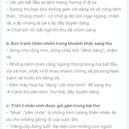
– Làn gió bắt đầu se lạnh mang hương ổi đi xa
– Sương thu bao phủ không gian với dáng vẻ vô cùng bình
thản, “chùng chình”- có chút gì đó còn ngại ngùng, chậm
rãi, e ấp nhưng là cái e ấp đầy duyên dáng.
=> Chút bối rối, bất ngờ khi thu đã chớm sang
b. Bức tranh thiên nhiên trong khoảnh khắc sang thu
– Sông như rộng hơn, sông chảy trôi “dềnh dàng”, chậm
rãi
– Những cánh chim cũng ngừng thong dong mà bắt đầu
vội vã hơn, nhắc nhở nhau nhanh chóng về phương Nam
tránh rét trước khi đông về,
– Đám mây mùa hạ “đang “vắt nửa mình” để sang thu
=> Cảnh thu yên bình, thư thái, đầy duyên dáng
c. Triết lí nhân sinh được gửi gắm trong bài thơ
– “Mưa” ,”sấm chớp” là những hình tượng thiên nhiên ẩn
dụ cho những giông tố của cuộc đời.
– “Hàng cây đứng tuổi” đại diện cho những con người