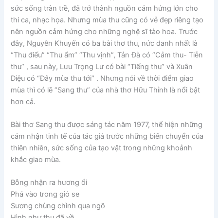
sức sống tràn trề, đã trở thành nguồn cảm hứng lớn cho
thi ca, nhạc họa. Nhưng mùa thu cũng có vẻ đẹp riêng tạo
nên nguồn cảm hứng cho những nghệ sĩ tào hoa. Trước
đây, Nguyễn Khuyến có ba bài thơ thu, nức danh nhất là
“Thu điếu” “Thu ẩm” “Thu vịnh”, Tản Đà có “Cảm thu- Tiễn
thu” , sau này, Lưu Trọng Lư có bài “Tiếng thu” và Xuân
Diệu có “Đây mùa thu tới” . Nhưng nói về thời điểm giao
mùa thì có lẽ “Sang thu” của nhà thơ Hữu Thỉnh là nổi bật
hơn cả.
Bài thơ Sang thu được sáng tác năm 1977, thể hiện những
cảm nhận tinh tế của tác giả trước những biến chuyển của
thiên nhiên, sức sống của tạo vật trong những khoảnh
khắc giao mùa.
Bỗng nhận ra hương ổi
Phả vào trong gió se
Sương chùng chình qua ngõ
Hình như thu đã về