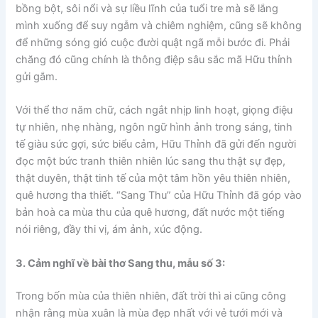
bồng bột, sôi nổi và sự liều lĩnh của tuổi tre mà sẽ lắng
mình xuống để suy ngẫm và chiêm nghiệm, cũng sẽ không
để những sóng gió cuộc đười quật ngã mỗi bước đi. Phải
chăng đó cũng chính là thông điệp sâu sắc mã Hữu thỉnh
gửi gắm.
Với thể thơ năm chữ, cách ngắt nhịp linh hoạt, giọng điệu
tự nhiên, nhẹ nhàng, ngôn ngữ hình ảnh trong sáng, tinh
tế giàu sức gợi, sức biểu cảm, Hữu Thỉnh đã gửi đến người
đọc một bức tranh thiên nhiên lúc sang thu thật sự đẹp,
thật duyên, thật tinh tế của một tâm hồn yêu thiên nhiên,
quê hương tha thiết. “Sang Thu” của Hữu Thỉnh đã góp vào
bản hoà ca mùa thu của quê hương, đất nước một tiếng
nói riêng, đầy thi vị, ám ảnh, xúc động.
3. Cảm nghĩ về bài thơ Sang thu, mẫu số 3:
Trong bốn mùa của thiên nhiên, đất trời thì ai cũng công
nhận rằng mùa xuân là mùa đẹp nhất với vẻ tưới mới và