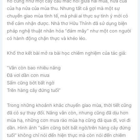
nó cũng như một cây cầu mắc nối giữa hai mùa, nửa của
của hạ nửa của mùa thu. Nhưng tất cả gợi mà một sự
chuyển giao mùa tinh tế, mà phải ai thực sự tinh ý mới có
thể cảm nhận được. Nhà thơ Hữu Thỉnh đã sử dụng biện
pháp nghệ thuật nhân hóa “đám mây” như một con người
có hành động chận thực và khéo léo.
Khổ thơ kết bài mở ra bài học chiêm nghiệm của tác giả:
“Vẫn còn bao nhiêu nắng
Đã vơi dần cơn mưa
Sấm cũng bớt bất ngờ
Trên hàng cây đứng tuổi”
Trong những khoảnh khắc chuyển giao mùa, thời tiết cũng
đã có sự thay đổi. Nắng vẫn còn, nhưng cũng đã dịu hơn
mùa hạ, những cơn mưa rào mùa hạ cũng đã qua đi, vơi đi
dần. Hình ảnh “sấm cũng bớt bất ngờ/trên hàng cây đứng
tuổi” không chỉ nói đến hiện thực mà còn nói đến chiêm