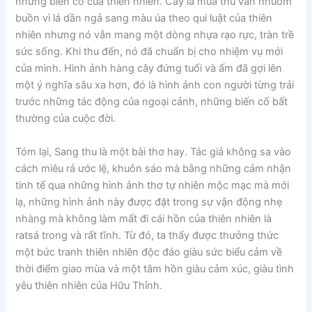
những biến cố của thiên nhiên. Cây lá mùa thu vẫn nhuốm
buồn vì lá dần ngả sang màu úa theo qui luật của thiên
nhiên nhưng nó vẫn mang một dòng nhựa rạo rực, tràn trề
sức sống. Khi thu đến, nó đã chuẩn bị cho nhiệm vụ mới
của mình. Hình ảnh hàng cây đứng tuổi và ấm đã gợi lên
một ý nghĩa sâu xa hơn, đó là hình ảnh con người từng trải
trước những tác động của ngoại cảnh, những biến cố bất
thường của cuộc đời.
Tóm lại, Sang thu là một bài thơ hay. Tác giả không sa vào
cách miêu rả ước lệ, khuôn sáo mà bằng những cảm nhận
tinh tế qua những hình ảnh thơ tự nhiên mộc mạc mà mới
lạ, những hình ảnh này được đặt trong sự vận động nhẹ
nhàng mà không làm mất đi cái hồn của thiên nhiên là
ratsá trong và rất tĩnh. Từ đó, ta thấy được thưởng thức
một bức tranh thiên nhiên độc đáo giàu sức biểu cảm về
thời điểm giao mùa và một tâm hồn giàu cảm xúc, giàu tình
yêu thiên nhiên của Hữu Thỉnh.