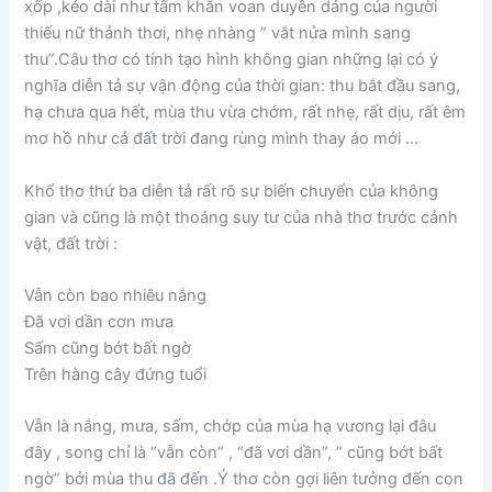
xốp ,kéo dài như tấm khăn voan duyên dáng của người
thiếu nữ thảnh thơi, nhẹ nhàng ” vắt nửa mình sang
thu”.Câu thơ có tính tạo hình không gian những lại có ý
nghĩa diễn tả sự vận động của thời gian: thu bắt đầu sang,
hạ chưa qua hết, mùa thu vừa chớm, rất nhẹ, rất dịu, rất êm
mơ hồ như cả đất trời đang rùng mình thay áo mới …
Khổ thơ thứ ba diễn tả rất rõ sự biến chuyển của không
gian và cũng là một thoáng suy tư của nhà thơ trước cảnh
vật, đất trời :
Vẫn còn bao nhiêu nắng
Đã vơi dần cơn mưa
Sấm cũng bớt bất ngờ
Trên hàng cây đứng tuổi
Vẫn là nắng, mưa, sấm, chớp của mùa hạ vương lại đâu
đây , song chỉ là “vẫn còn” , “đã vơi dần”, ” cũng bớt bất
ngờ” bởi mùa thu đã đến .Ý thơ còn gợi liên tưởng đến con