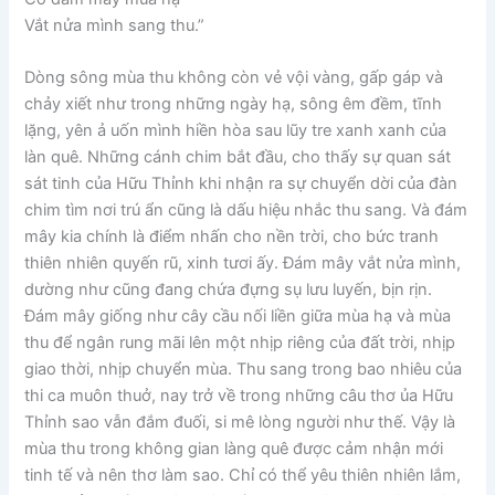
Vắt nửa mình sang thu.”
Dòng sông mùa thu không còn vẻ vội vàng, gấp gáp và
chảy xiết như trong những ngày hạ, sông êm đềm, tĩnh
lặng, yên ả uốn mình hiền hòa sau lũy tre xanh xanh của
làn quê. Những cánh chim bắt đầu, cho thấy sự quan sát
sát tinh của Hữu Thỉnh khi nhận ra sự chuyển dời của đàn
chim tìm nơi trú ẩn cũng là dấu hiệu nhắc thu sang. Và đám
mây kia chính là điểm nhấn cho nền trời, cho bức tranh
thiên nhiên quyến rũ, xinh tươi ấy. Đám mây vắt nửa mình,
dường như cũng đang chứa đựng sụ lưu luyến, bịn rịn.
Đám mây giống như cây cầu nối liền giữa mùa hạ và mùa
thu để ngân rung mãi lên một nhịp riêng của đất trời, nhịp
giao thời, nhịp chuyển mùa. Thu sang trong bao nhiêu của
thi ca muôn thuở, nay trở về trong những câu thơ ủa Hữu
Thỉnh sao vẫn đắm đuối, si mê lòng người như thế. Vậy là
mùa thu trong không gian làng quê được cảm nhận mới
tinh tế và nên thơ làm sao. Chỉ có thể yêu thiên nhiên lắm,