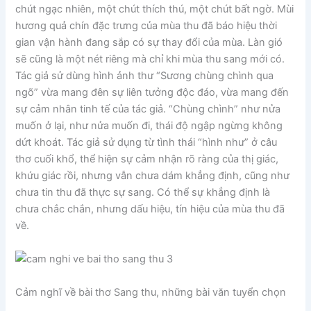
chút ngạc nhiên, một chút thích thú, một chút bất ngờ. Mùi
hương quả chín đặc trưng của mùa thu đã báo hiệu thời
gian vận hành đang sắp có sự thay đổi của mùa. Làn gió
sẽ cũng là một nét riêng mà chỉ khi mùa thu sang mới có.
Tác giả sử dùng hình ảnh thư “Sương chùng chình qua
ngõ” vừa mang đên sự liên tưởng độc đáo, vừa mang đến
sự cảm nhân tinh tế của tác giả. “Chùng chình” như nửa
muốn ở lại, như nửa muốn đi, thái độ ngập ngừng không
dứt khoát. Tác giả sử dụng từ tình thái “hình như” ở câu
thơ cuối khổ, thể hiện sự cảm nhận rõ ràng của thị giác,
khứu giác rồi, nhưng vẫn chưa dám khẳng định, cũng như
chưa tin thu đã thực sự sang. Có thể sự khẳng định là
chưa chắc chắn, nhưng dấu hiệu, tín hiệu của mùa thu đã
về.
Cảm nghĩ về bài thơ Sang thu, những bài văn tuyển chọn