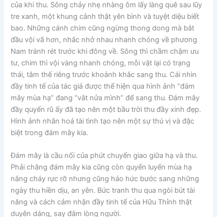
của khí thu. Sông chảy nhẹ nhàng ôm lấy làng quê sau lũy
tre xanh, một khung cảnh thật yên bình và tuyệt diệu biết
bao. Những cánh chim cũng ngừng thong dong mà bắt
đầu vội vã hơn, nhắc nhở nhau nhanh chóng về phương
Nam tránh rét trước khi đông về. Sông thì chầm chậm ưu
tư, chim thì vội vàng nhanh chóng, mỗi vật lại có trạng
thái, tâm thế riêng trước khoảnh khắc sang thu. Cái nhìn
đầy tinh tế của tác giả được thể hiện qua hình ảnh “đám
mây mùa hạ” đang “vắt nửa mình” để sang thu. Đám mây
đầy quyến rũ ấy đã tạo nên một bầu trời thu đầy xinh đẹp.
Hình ảnh nhân hoá tài tình tạo nên một sự thú vị và đặc
biệt trong đám mây kia.
Đám mây là cầu nối của phút chuyển giao giữa hạ và thu.
Phải chăng đám mây kia cũng còn quyến luyến mùa hạ
nắng cháy rực rỡ nhưng cũng háo hức bước sang những
ngày thu hiền dịu, an yên. Bức tranh thu qua ngòi bút tài
năng và cách cảm nhận đầy tinh tế của Hữu Thỉnh thật
duyên dáng, say đắm lòng người.