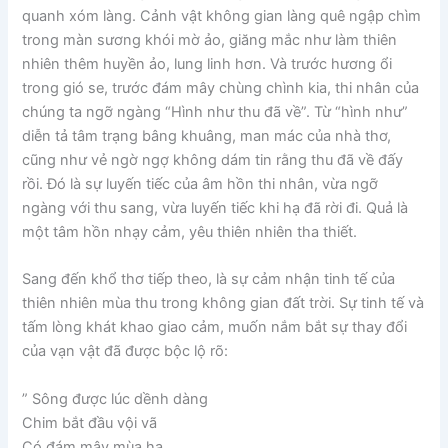
quanh xóm làng. Cảnh vật không gian làng quê ngập chìm
trong màn sương khói mờ ảo, giăng mắc như làm thiên
nhiên thêm huyền ảo, lung linh hơn. Và trước hương ổi
trong gió se, trước đám mây chùng chình kia, thi nhân của
chúng ta ngỡ ngàng “Hình như thu đã về”. Từ “hình như”
diễn tả tâm trạng bâng khuâng, man mác của nhà thơ,
cũng như vẻ ngờ ngợ không dám tin rằng thu đã về đấy
rồi. Đó là sự luyến tiếc của âm hồn thi nhân, vừa ngỡ
ngàng với thu sang, vừa luyến tiếc khi hạ đã rời đi. Quả là
một tâm hồn nhạy cảm, yêu thiên nhiên tha thiết.
Sang đến khổ thơ tiếp theo, là sự cảm nhận tinh tế của
thiên nhiên mùa thu trong không gian đất trời. Sự tinh tế và
tấm lòng khát khao giao cảm, muốn nắm bắt sự thay đổi
của vạn vật đã được bộc lộ rõ:
” Sông được lúc dềnh dàng
Chim bắt đầu vội vã
Có đám mây mùa hạ