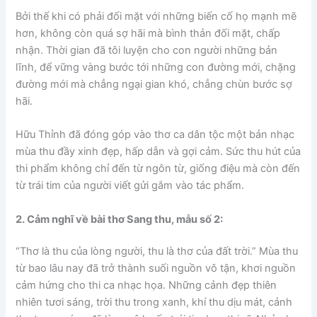
Bởi thế khi có phải đối mặt với những biến cố họ mạnh mẽ
hơn, không còn quá sợ hãi mà bình thản đối mặt, chấp
nhận. Thời gian đã tôi luyện cho con người những bản
lĩnh, để vững vàng bước tới những con đường mới, chặng
đường mới mà chẳng ngại gian khó, chẳng chùn bước sợ
hãi.
Hữu Thỉnh đã đóng góp vào thơ ca dân tộc một bản nhạc
mùa thu đầy xinh đẹp, hấp dẫn và gợi cảm. Sức thu hút của
thi phẩm không chỉ đến từ ngôn từ, giống điệu mà còn đến
từ trái tim của người viết gửi gắm vào tác phẩm.
2. Cảm nghĩ về bài thơ Sang thu, mẫu số 2:
“Thơ là thu của lòng người, thu là thơ của đất trời.” Mùa thu
từ bao lâu nay đã trở thành suối nguồn vô tận, khơi nguồn
cảm hứng cho thi ca nhạc họa. Những cảnh đẹp thiên
nhiên tươi sáng, trời thu trong xanh, khí thu dịu mát, cảnh