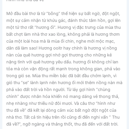
Mở đầu bài thơ là từ “bỗng” thể hiện sự bất ngờ, đột ngột,
một sự cảm nhận từ khứu gác, đánh thức tâm hồn, gợi lên
một tứ thơ rất “hương ổi”. Hương vị đặc trưng của mùa thu
bất chợt làm nhà thơ xao lòng, không phải là hương thơm
của một loài hoa mà là mùa ổi chin, nghe mới mộc mạc,
dân dã làm sao! Hương ooitr hay chính là hương vị nồng
nàn của quê hương gợi nhớ gợi thương cho những kẻ
nặng tình với quê hương yêu dấu. hương ổi không chỉ lan
tỏa mà còn vận động rất mạnh trong không gian, phả vào
trong gió se. Mùa thu miền bắc đã bắt đầu chớm lạnh, vì
gió thu “se” lành lạnh nên hương ổi mới thêm nồng nàn mà
phả vào đất trời và hồn người. Từ láy gợi hình “chùng
chình” được nhân hóa khiến nó mang dáng vẻ thong thả,
nhẹ nhàng như thiễu nữ đôi mươi. Và câu thơ “hình như
thu đã về” đã kết lại dòng cảm xúc bất ngờ đột ngột của
nhà thơ. Tất cả tín hiệu trên rồi cũng đi đến nghi vấn ” Thu
đã về?”, ngỡ ngàng và thảng thốt, thu đã đến với đất trời.