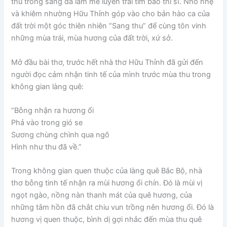
thu trong sáng đã làm mê luyến trái tim bao thi sĩ. Nhỏ nhẹ
và khiêm nhường Hữu Thỉnh góp vào cho bản hào ca của
đất trời một góc thiên nhiên “Sang thu” để cùng tôn vinh
những mùa trái, mùa hương của đất trời, xứ sở.
Mở đầu bài thơ, trước hết nhà thơ Hữu Thỉnh đã gửi đến
người đọc cảm nhận tinh tế của mình trước mùa thu trong
không gian làng quê:
“Bỗng nhận ra hương ổi
Phả vào trong gió se
Sương chùng chình qua ngõ
Hình như thu đã về.”
Trong không gian quen thuộc của làng quê Bắc Bộ, nhà
thơ bỗng tinh tế nhận ra mùi hương ổi chín. Đó là mùi vị
ngọt ngào, nồng nàn thanh mát của quê hương, của
những tâm hồn đã chắt chiu vun trồng nên hương ổi. Đó là
hương vị quen thuộc, bình dị gợi nhắc đến mùa thu quê