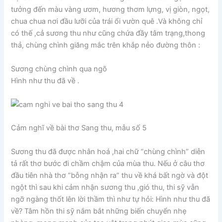
tưởng đến màu vàng ươm, hương thơm lựng, vị giòn, ngọt,
chua chua nơi đầu lưỡi của trái ổi vườn quê .Và không chỉ
có thế ,cả sương thu như cũng chứa đầy tâm trạng,thong
thả, chùng chình giăng mắc trên khắp nẻo đường thôn :
Sương chùng chình qua ngõ
Hình như thu đã về .
Cảm nghĩ về bài thơ Sang thu, mẫu số 5
Sương thu đã được nhân hoá ,hai chữ “chùng chình” diễn
tả rất thơ bước đi chầm chậm của mùa thu. Nếu ở câu thơ
đầu tiên nhà thơ “bỗng nhận ra” thu về khá bất ngờ và đột
ngột thì sau khi cảm nhận sương thu ,gió thu, thi sỹ vẫn
ngỡ ngàng thốt lên lời thầm thì như tự hỏi: Hình như thu đã
về? Tâm hồn thi sỹ nắm bắt những biến chuyển nhẹ