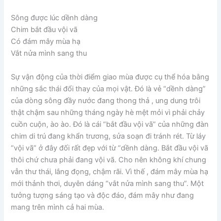
Sông được lúc dềnh dàng
Chim bắt đầu vội vã
Có đám mây mùa hạ
Vắt nửa mình sang thu
Sự vận động của thời điểm giao mùa được cụ thể hóa bằng
những sắc thái đổi thay của mọi vật. Đó là vẻ “dềnh dàng”
của dòng sông đầy nước đang thong thả , ung dung trôi
thật chậm sau những tháng ngày hè mệt mỏi vì phải chảy
cuồn cuộn, ào ào. Đó là cái “bắt đầu vội vã” của những đàn
chim di trú đang khẩn trương, sửa soạn đi tránh rét. Từ láy
“vội vã” ở đây đối rất đẹp với từ “dềnh dàng. Bắt đầu vội vã
thôi chứ chưa phải đang vội vã. Cho nên không khí chung
vẫn thư thái, lắng đọng, chậm rãi. Vì thế , đám mây mùa hạ
mới thảnh thơi, duyên dáng “vắt nửa mình sang thu”. Một
tưởng tượng sáng tạo và độc đáo, đám mây như đang
mang trên mình cả hai mùa.