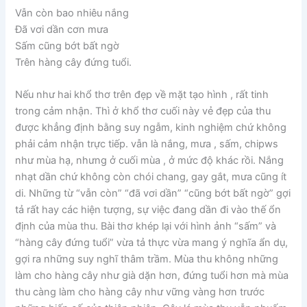
Vẫn còn bao nhiêu nắng
Đã vơi dần cơn mưa
Sấm cũng bớt bất ngờ
Trên hàng cây đứng tuổi.
Nếu như hai khổ thơ trên đẹp về mặt tạo hình , rất tinh
trong cảm nhận. Thì ở khổ thơ cuối này vẻ đẹp của thu
được khẳng định bằng suy ngẫm, kinh nghiệm chứ không
phải cảm nhận trực tiếp. vẫn là nắng, mưa , sấm, chipws
như mùa hạ, nhưng ở cuối mùa , ở mức độ khác rồi. Nắng
nhạt dần chứ không còn chói chang, gay gắt, mưa cũng ít
di. Những từ “vẫn còn” “đã vơi dần” “cũng bớt bất ngờ” gợi
tả rất hay các hiện tượng, sự việc đang dần đi vào thế ổn
định của mùa thu. Bài thơ khép lại với hình ảnh “sấm” và
“hàng cây đứng tuổi” vừa tả thực vừa mang ý nghĩa ẩn dụ,
gợi ra những suy nghĩ thâm trầm. Mùa thu không những
làm cho hàng cây như già dặn hơn, đứng tuổi hơn mà mùa
thu càng làm cho hàng cây như vững vàng hơn trước