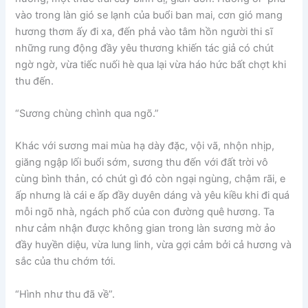
vào trong làn gió se lạnh của buổi ban mai, cơn gió mang
hương thơm ấy đi xa, đến phả vào tâm hồn người thi sĩ
những rung động đầy yêu thương khiến tác giả có chút
ngờ ngờ, vừa tiếc nuối hè qua lại vừa háo hức bất chợt khi
thu đến.
“Sương chùng chình qua ngõ.”
Khác với sương mai mùa hạ dày đặc, vội vã, nhộn nhịp,
giăng ngập lối buổi sớm, sương thu đến với đất trời vô
cùng bình thản, có chút gì đó còn ngại ngùng, chậm rãi, e
ấp nhưng là cái e ấp đầy duyên dáng và yêu kiều khi đi quá
mỗi ngõ nhà, ngách phố của con đường quê hương. Ta
như cảm nhận được không gian trong làn sương mờ ảo
đầy huyền diệu, vừa lung linh, vừa gợi cảm bởi cả hương và
sắc của thu chớm tới.
“Hình như thu đã về”.