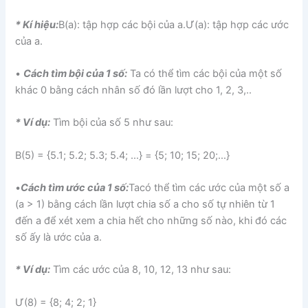
* Kí hiệu:
B(a): tập hợp các bội của a.Ư(a): tập hợp các ước
của a.
•
Cách tìm bội của 1 số:
Ta có thể tìm các bội của một số
khác 0 bằng cách nhân số đó lần lượt cho 1, 2, 3,..
* Ví dụ:
Tìm bội của số 5 như sau:
B(5) = {5.1; 5.2; 5.3; 5.4; …} = {5; 10; 15; 20;…}
•
Cách tìm ước của 1 số:
Tacó thể tìm các ước của một số a
(a > 1) bằng cách lần lượt chia số a cho số tự nhiên từ 1
đến a để xét xem a chia hết cho những số nào, khi đó các
số ấy là ước của a.
* Ví dụ:
Tìm các ước của 8, 10, 12, 13 như sau:
Ư(8) = {8; 4; 2; 1}