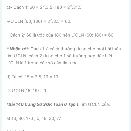
2
2
2
c)- Cách 1: 60 = 2
.3.5; 180 = 2
.3
.5
2
⇒ƯCLN (60, 180) = 2
.3.5 = 60.
– Cách 2: 60 là ước của 180 nên ƯCLN (60; 180) = 60.
* Nhận xét:
Cách 1 là cách thường dùng cho mọi bài toán
tìm ƯCLN, cách 2 dùng cho 1 số trường hợp đặc biệt
ƯCLN là 1 trong các số cần tìm ước.
d) Ta có: 15 = 3.5; 19 = 19
⇒ ƯCLN(15, 19) = 1.
*
Bài 140 trang 56 SGK Toán 6 Tập 1
:
Tìm ƯCLN của:
a) 16, 80, 176 ; b) 18, 30, 77