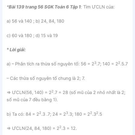
*
Bài 139 trang 56 SGK Toán 6 Tập 1
:
Tìm ƯCLN của:
a) 56 và 140 ; b) 24, 84, 180
c) 60 và 180 ; d) 15 và 19
° Lời giải:
3
2
a) – Phân tích ra thừa số nguyên tố: 56 = 2
.7; 140 = 2
.5.7
– Các thừa số nguyên tố chung là 2; 7.
2
⇒ ƯCLN(56, 140) = 2
.7 = 28 (số mũ của 2 nhỏ nhất là 2;
số mũ của 7 đều bằng 1).
2
3
2
2
b) Ta có: 84 = 2
.3 .7; 24 = 2
.3; 180 = 2
.3
.5
2
⇒ ƯCLN(24, 84, 180) = 2
.3 = 12.