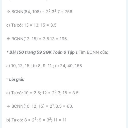
2
3
⇒ BCNN(84, 108) = 2
.3
.7 = 756
c) Ta có: 13 = 13; 15 = 3.5
⇒ BCNN(13, 15) = 3.5.13 = 195.
* Bài 150 trang 59 SGK Toán 6 Tập 1
:
Tìm BCNN của:
a) 10, 12, 15 ; b) 8, 9, 11 ; c) 24, 40, 168
° Lời giải:
2
a) Ta có: 10 = 2.5; 12 = 2
.3; 15 = 3.5
2
⇒ BCNN(10, 12, 15) = 2
.3.5 = 60.
3
2
b) Ta có: 8 = 2
; 9 = 3
; 11 = 11