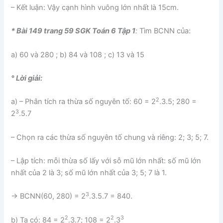
– Kết luận: Vậy cạnh hình vuông lớn nhất là 15cm.
* Bài 149 trang 59 SGK Toán 6 Tập 1
:
Tìm BCNN của:
a) 60 và 280 ; b) 84 và 108 ; c) 13 và 15
° Lời giải:
2
a) – Phân tích ra thừa số nguyên tố: 60 = 2
.3.5; 280 =
3
2
.5.7
– Chọn ra các thừa số nguyên tố chung và riêng: 2; 3; 5; 7.
– Lập tích: mỗi thừa số lấy với sỗ mũ lớn nhất: số mũ lớn
nhất của 2 là 3; số mũ lớn nhất của 3; 5; 7 là 1.
3
→ BCNN(60, 280) = 2
.3.5.7 = 840.
2
2
3
b) Ta có: 84 = 2
.3.7; 108 = 2
.3