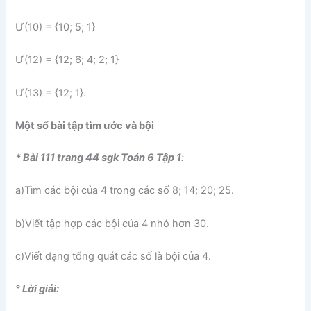
Ư(10) = {10; 5; 1}
Ư(12) = {12; 6; 4; 2; 1}
Ư(13) = {12; 1}.
Một số bài tập tìm ước và bội
* Bài 111 trang 44 sgk Toán 6 Tập 1
:
a)Tìm các bội của 4 trong các số 8; 14; 20; 25.
b)Viết tập hợp các bội của 4 nhỏ hơn 30.
c)Viết dạng tổng quát các số là bội của 4.
° Lời giải: