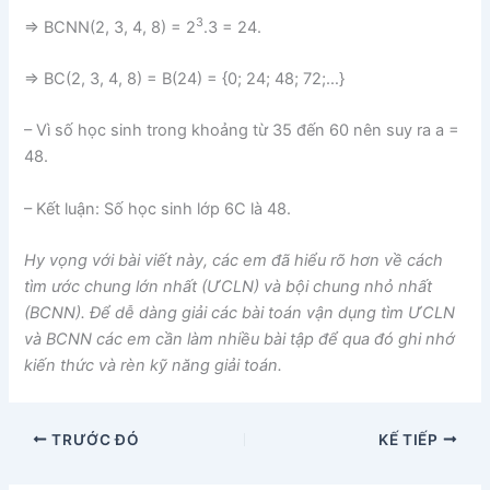
3
⇒ BCNN(2, 3, 4, 8) = 2
.3 = 24.
⇒ BC(2, 3, 4, 8) = B(24) = {0; 24; 48; 72;…}
– Vì số học sinh trong khoảng từ 35 đến 60 nên suy ra a =
48.
– Kết luận: Số học sinh lớp 6C là 48.
Hy vọng với bài viết này, các em đã hiểu rõ hơn về cách
tìm ước chung lớn nhất (ƯCLN) và bội chung nhỏ nhất
(BCNN). Để dễ dàng giải các bài toán vận dụng tìm ƯCLN
và BCNN các em cần làm nhiều bài tập để qua đó ghi nhớ
kiến thức và rèn kỹ năng giải toán.
TRƯỚC ĐÓ
KẾ TIẾP