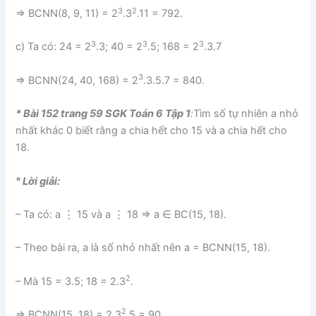
3
2
⇒ BCNN(8, 9, 11) = 2
.3
.11 = 792.
3
3
3
c) Ta có: 24 = 2
.3; 40 = 2
.5; 168 = 2
.3.7
3
⇒ BCNN(24, 40, 168) = 2
.3.5.7 = 840.
* Bài 152 trang 59 SGK Toán 6 Tập 1
:
Tìm số tự nhiên a nhỏ
nhất khác 0 biết rằng a chia hết cho 15 và a chia hết cho
18.
° Lời giải:
– Ta có: a ⋮ 15 và a ⋮ 18 ⇒ a ∈ BC(15, 18).
– Theo bài ra, a là số nhỏ nhất nên a = BCNN(15, 18).
2
– Mà 15 = 3.5; 18 = 2.3
.
2
⇒ BCNN(15, 18) = 2.3
.5 = 90.