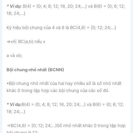
* Ví dụ:
B(4) = {0; 4; 8; 12; 16, 20; 24;…} và B(6) = {0; 6; 12;
18; 24;…}
Ký hiệu bội chung của 4 và 6 là BC(4,6) = {0; 12; 24;…}
⇒x∈ BC(a,b) nếu x
a và x
b;
Bội chung nhỏ nhất (BCNN)
•Bội chung nhỏ nhất của hai hay nhiều số là số nhỏ nhất
khác 0 trong tập hợp các bội chung của các số đó.
* Ví dụ:
B(4) = {0; 4; 8; 12; 16, 20; 24;…} và B(6) = {0; 6; 12;
18; 24;…}
→BC(4,6) = {0; 12; 24;…}Số nhỏ nhất khác 0 trong tập hợp
bội chung là 12;