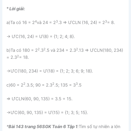
° Lời giải:
4
3
3
a)Ta có 16 = 2
và 24 = 2
.3 ⇒ ƯCLN (16, 24) = 2
= 8.
→ ƯC(16, 24) = Ư(8) = {1; 2; 4; 8}.
2
2
2
b)Ta có 180 = 2
.3
.5 và 234 = 2.3
.13 ⇒ ƯCLN(180, 234)
2
= 2.3
= 18.
→ƯC(180, 234) = Ư(18) = {1; 2; 3; 6; 9; 18}.
2
2
3
c)60 = 2
.3.5; 90 = 2.3
.5; 135 = 3
.5
⇒ ƯCLN(60, 90, 135) = 3.5 = 15.
→ƯC(60, 90, 135) = Ư(15) = {1; 3; 5; 15}.
*
Bài 143 trang 56SGK Toán 6 Tập 1
:
Tìm số tự nhiên a lớn