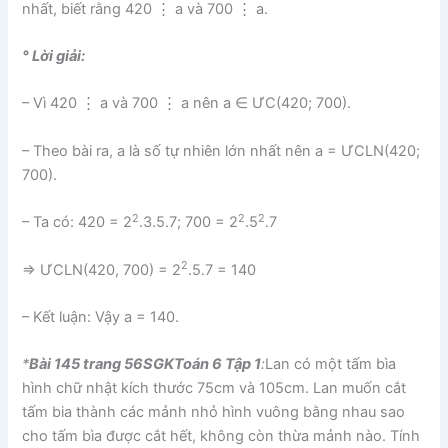
nhất, biết rằng 420 ⋮ a và 700 ⋮ a.
° Lời giải:
– Vì 420 ⋮ a và 700 ⋮ a nên a ∈ ƯC(420; 700).
– Theo bài ra, a là số tự nhiên lớn nhất nên a = ƯCLN(420;
700).
2
2
2
– Ta có: 420 = 2
.3.5.7; 700 = 2
.5
.7
2
⇒ ƯCLN(420, 700) = 2
.5.7 = 140
– Kết luận: Vậy a = 140.
*
Bài 145 trang 56SGKToán 6 Tập 1
:
Lan có một tấm bìa
hình chữ nhật kích thước 75cm và 105cm. Lan muốn cắt
tấm bia thành các mảnh nhỏ hình vuông bằng nhau sao
cho tấm bìa được cắt hết, không còn thừa mảnh nào. Tính