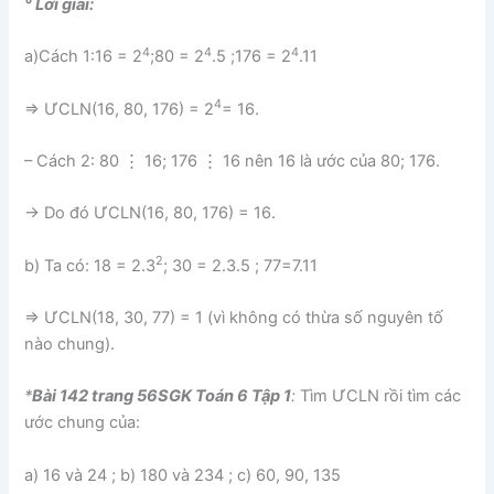
° Lời giải:
4
4
4
a)Cách 1:16 = 2
;80 = 2
.5 ;176 = 2
.11
4
⇒ ƯCLN(16, 80, 176) = 2
= 16.
– Cách 2: 80 ⋮ 16; 176 ⋮ 16 nên 16 là ước của 80; 176.
→ Do đó ƯCLN(16, 80, 176) = 16.
2
b) Ta có: 18 = 2.3
; 30 = 2.3.5 ; 77=7.11
⇒ ƯCLN(18, 30, 77) = 1 (vì không có thừa số nguyên tố
nào chung).
*
Bài 142 trang 56SGK Toán 6 Tập 1
:
Tìm ƯCLN rồi tìm các
ước chung của:
a) 16 và 24 ; b) 180 và 234 ; c) 60, 90, 135