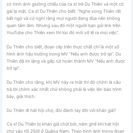
có hình ảnh giường chiếu của ca sĩ trẻ Du Thiên và một cô
gái lạ mặt. Ca sĩ Du Thiên cho biết: “Nghe xong Thiên rất
bất ngờ và cứ nghĩ rằng mọi người đang đùa nên không
quan tâm lắm. Nhưng sau đó một người bạn gửi link trên
YouTube cho Thiên xem thì lúc đó mới vỡ lẽ ra mọi việc”.
Du Thiên cho biết, đoạn clip trên thực chất chỉ là một số
hình ảnh hậu trường trong MV “Nếu anh được trở lại”. Du
Thiên đã im lặng và gấp rút hoàn thành MV “Nếu anh được
trở lại”.
Du Thiên cho rằng, khi MV này ra mắt thì đó chính là câu
trả lời chính xác nhất chứ không phải là việc lên báo trình
bày, giải thích.
Du Thiên đi hát hội chợ, đòi đánh tay đôi với khán giả?
Ca sĩ Du Thiên bị khán giả chửi bới, ném ghế khi hát hội
chợ vào tối 29/6 ở Quảng Nam. Theo hình ảnh trong đoạn