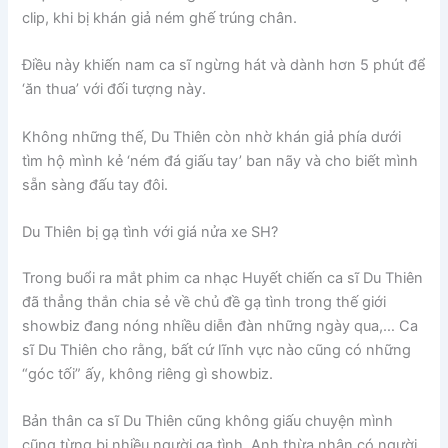
clip, khi bị khán giả ném ghế trúng chân.
Điều này khiến nam ca sĩ ngừng hát và dành hơn 5 phút để
‘ăn thua’ với đối tượng này.
Không những thế, Du Thiên còn nhờ khán giả phía dưới
tìm hộ mình kẻ ‘ném đá giấu tay’ ban nãy và cho biết mình
sẵn sàng đấu tay đôi.
Du Thiên bị gạ tình với giá nửa xe SH?
Trong buổi ra mắt phim ca nhạc Huyết chiến ca sĩ Du Thiên
đã thẳng thắn chia sẻ về chủ đề gạ tình trong thế giới
showbiz đang nóng nhiều diễn đàn những ngày qua,… Ca
sĩ Du Thiên cho rằng, bất cứ lĩnh vực nào cũng có những
“góc tối” ấy, không riêng gì showbiz.
Bản thân ca sĩ Du Thiên cũng không giấu chuyện mình
cũng từng bị nhiều người gạ tình. Anh thừa nhận có người