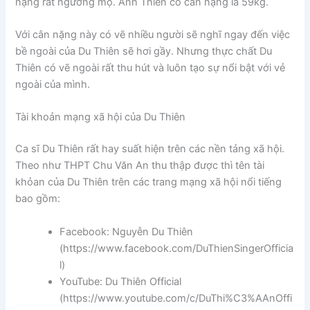
nặng rất ngưỡng mộ. Anh Thiên có cân nặng là 59kg.
Với cân nặng này có vẽ nhiều người sẽ nghĩ ngay đến việc
bề ngoài của Du Thiên sẽ hơi gầy. Nhưng thực chất Du
Thiên có vẽ ngoài rất thu hút và luôn tạo sự nổi bật với vẻ
ngoài của mình.
Tài khoản mạng xã hội của Du Thiên
Ca sĩ Du Thiên rất hay suất hiện trên các nền tảng xã hội.
Theo như THPT Chu Văn An thu thập được thì tên tài
khỏan của Du Thiên trên các trang mạng xã hội nổi tiếng
bao gồm:
Facebook: Nguyễn Du Thiên
(https://www.facebook.com/DuThienSingerOfficia
l)
YouTube: Du Thiên Official
(https://www.youtube.com/c/DuThi%C3%AAnOffi