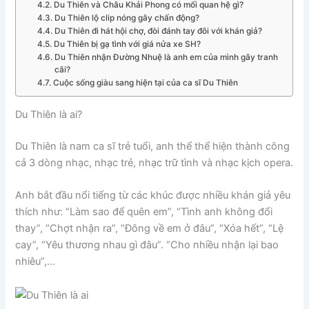
Du Thiên và Châu Khải Phong có mối quan hệ gì?
Du Thiên lộ clip nóng gây chấn động?
Du Thiên đi hát hội chợ, đòi đánh tay đôi với khán giả?
Du Thiên bị gạ tình với giá nửa xe SH?
Du Thiên nhận Đường Nhuệ là anh em của mình gây tranh
cãi?
Cuộc sống giàu sang hiện tại của ca sĩ Du Thiên
Du Thiên là ai?
Du Thiên là nam ca sĩ trẻ tuổi, anh thể thể hiện thành công
cả 3 dòng nhạc, nhạc trẻ, nhạc trữ tình và nhạc kịch opera.
Anh bắt đầu nổi tiếng từ các khúc được nhiều khán giả yêu
thích như: “Làm sao để quên em”, “Tình anh không đổi
thay”, “Chợt nhận ra”, “Đông về em ở đâu”, “Xóa hết”, “Lệ
cay”, “Yêu thương nhau gì đâu”. “Cho nhiều nhận lại bao
nhiêu”,…