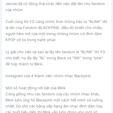
Jennie đã có động thái nhắc đến việc đặt tên cho fandom
của nhóm.
Cuối cùng thì YG cũng chính thức thông báo từ “BLINK” đó
là tên của Fandom BLACKPINK, điều đó khiến cho nhiều
người hâm mộ của một trong những nhóm nữ đình đám
KPOP vỡ òa trong hạnh phúc
Lý giải cho việc tại sao lại lấy tên fandom là “BLINK” thì YG
cho biết: họ lấy lấy “BL” trong Black và “INK” trong “pink”
để hợp thành từ Blink.
Instagram của 4 thành viên nhóm nhạc Blackpink:
Một số hoạt động nổi bật của Blink
Cũng giống như các fandom của các nhóm nhạc khác,
Blink luôn ủng hộ Blackpink một cách hết mình và cuồng
nhiệt. Dù cho các bảng xếp hạng âm nhạc đình đám hay
các buổi biểu diễn thì Blink vẫn luôn đóng góp một số