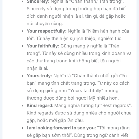
Sincerely:
Nghĩa là “Chân thành/ Trân trọng”.
Sincerely sử dụng trong trường hợp bạn đã biết
đích danh người nhận là ai, tên gì, đã gặp hoặc
nói chuyện cùng.
Your respectfully:
Nghĩa là “Niềm hân hạnh của
tôi”. Từ này thể hiện sự lịch thiệp, nghiêm túc.
Your faithfully:
Cũng mang ý nghĩa là “Trân
trọng”. Từ này sẽ dùng nhiều trong kinh doanh và
các thư trang trọng khi không biết tên người
nhận là ai.
Yours truly:
Nghĩa là “Chân thành nhất gửi đến
bạn” mang tính chất trang trọng. Từ này có cách
sử dụng giống như “Yours faithfully” nhưng
thường được dùng bởi người Mỹ nhiều hơn.
Kind regard:
Mang nghĩa tương tự “Best regards”.
Kind regards được sử dụng nhiều cho người chưa
gặp, hoặc mới gặp lần đầu.
I am looking forward to see you:
“Tôi mong rằng
sẽ gặp bạn sớm thôi”. Dùng trong ngữ cảnh viết