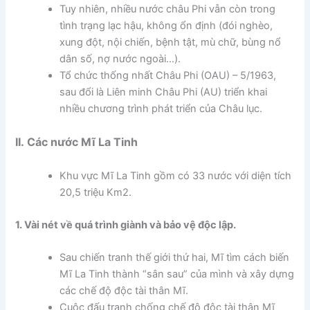
Tuy nhiên, nhiều nước châu Phi vẫn còn trong
tình trạng lạc hậu, không ổn định (đói nghèo,
xung đột, nội chiến, bệnh tật, mù chữ, bùng nổ
dân số, nợ nước ngoài…).
Tổ chức thống nhất Châu Phi (OAU) – 5/1963,
sau đổi là Liên minh Châu Phi (AU) triển khai
nhiều chương trình phát triển của Châu lục.
II. Các nước Mĩ La Tinh
Khu vực Mĩ La Tinh gồm có 33 nước với diện tích
20,5 triệu Km2.
1. Vài nét về quá trình giành và bảo vệ độc lập.
Sau chiến tranh thế giới thứ hai, Mĩ tìm cách biến
Mĩ La Tinh thành “sân sau” của mình và xây dựng
các chế độ độc tài thân Mĩ.
Cuộc đấu tranh chống chế độ độc tài thân Mĩ