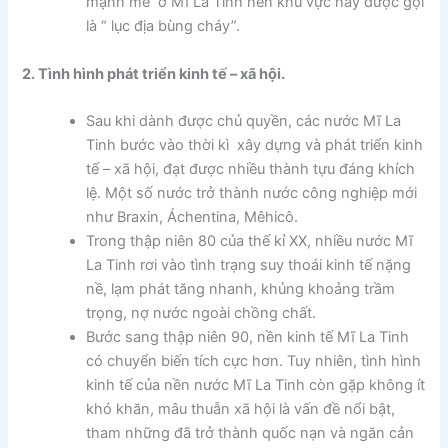
mạnh mẽ ở Mĩ La Tinh nên khu vực này được gọi
là “ lục địa bùng cháy”.
2. Tình hình phát triển kinh tế – xã hội.
Sau khi dành được chủ quyền, các nước Mĩ La
Tinh bước vào thời kì xây dựng và phát triển kinh
tế – xã hội, đạt được nhiều thành tựu đáng khích
lệ. Một số nước trở thành nước công nghiệp mới
như Braxin, Áchentina, Mêhicô.
Trong thập niên 80 của thế kỉ XX, nhiều nước Mĩ
La Tinh rơi vào tình trạng suy thoái kinh tế nặng
nề, lạm phát tăng nhanh, khủng khoảng trầm
trọng, nợ nước ngoài chồng chất.
Bước sang thập niên 90, nền kinh tế Mĩ La Tinh
có chuyển biến tích cực hơn. Tuy nhiên, tình hình
kinh tế của nền nước Mĩ La Tinh còn gặp không ít
khó khăn, mâu thuẫn xã hội là vấn đề nổi bật,
tham những đã trở thành quốc nạn và ngăn cản