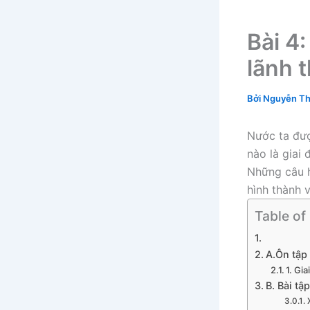
Bài 4:
lãnh 
Bởi
Nguyễn Th
Nước ta đượ
nào là giai
Những câu h
hình thành 
Table of
A.Ôn tập 
1. Gi
B. Bài tập