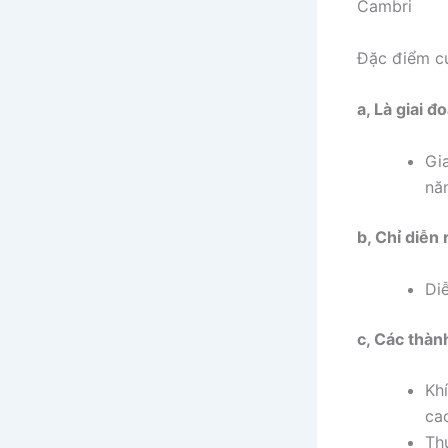
Cambri
Đặc điểm củ
a, Là giai đ
Gi
nă
b, Chỉ diễn
Di
c, Các thàn
Khí
cac
Th