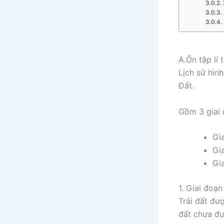
A.Ôn tập lí 
Lịch sử hình
Đất.
Gồm 3 giai 
Gi
Gi
Gi
1. Giai đoạ
Trái đất đượ
đất chưa đư