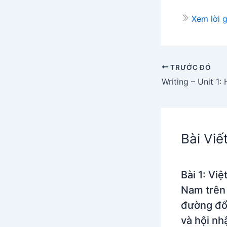
Xem lời g
TRƯỚC ĐÓ
Bài Viế
Bài 1: Việ
Nam trên
đường đổ
và hội nh