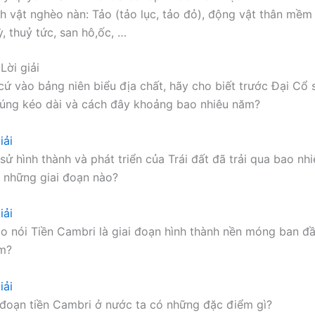
h vật nghèo nàn: Tảo (tảo lục, tảo đỏ), động vật thân mềm 
, thuỷ tức, san hô,ốc, …
Lời giải
ứ vào bảng niên biểu địa chất, hãy cho biết trước Đại Cổ s
úng kéo dài và cách đây khoảng bao nhiêu năm?
iải
sử hình thành và phát triển của Trái đất đã trải qua bao nhi
 những giai đoạn nào?
iải
sao nói Tiền Cambri là giai đoạn hình thành nền móng ban đ
am?
iải
 đoạn tiền Cambri ở nước ta có những đặc điểm gì?