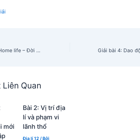
iải
Writing – Unit 1: Home life – Đời sống gia đình
t Liên Quan
t
Bài 2: Vị trí địa
lí và phạm vi
i mới
lãnh thổ
ập
Địa lí 12
/ Bởi