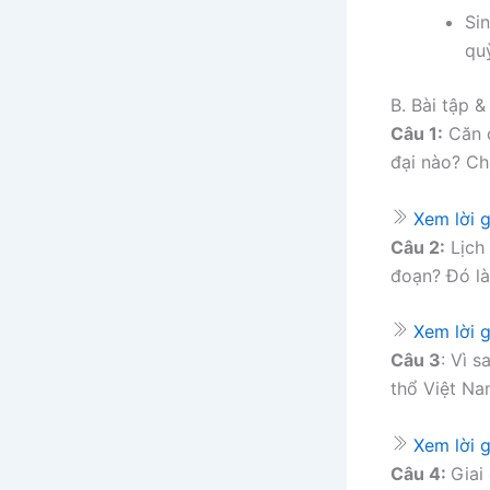
Sin
quỳ
B. Bài tập & 
Câu 1:
Căn c
đại nào? Ch
Xem lời g
Câu 2:
Lịch 
đoạn? Đó là
Xem lời g
Câu 3
: Vì 
thổ Việt N
Xem lời g
Câu 4:
Giai