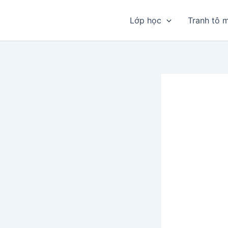
Nhảy
tới
Lớp học
Tranh tô 
nội
dung