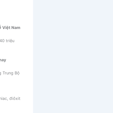
hỔ Việt Nam
40 triệu
 nay
g Trung Bộ
iac, điôxit