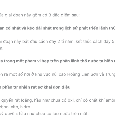
a giai đoạn này gồm có 3 đặc điểm sau:
oạn cổ nhất và kéo dài nhất trong lịch sử phát triển lãnh t
ai đoạn này bắt đầu cách đây 2 tỉ năm, kết thúc cách đây 5
m.
 ra trong một phạm vi hẹp trên phần lãnh thổ nước ta hiện
ễn ra một số nơi ở khu vực núi cao Hoàng Liên Sơn và Trun
h phần tự nhiên rất sơ khai đơn điệu
 quyển rất loãng, hầu như chưa có ôxi, chỉ có chất khí amôn
bon, nitơ, hiđro.
uỷ quyển: hầu như chưa có lớp nước trên mặt.