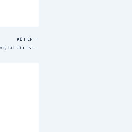
KẾ TIẾP
Giải bài 4: Dao động tắt dần. Dao động cưỡng bức