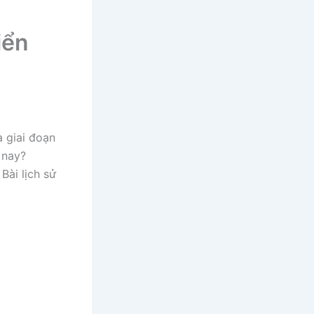
iển
à giai đoạn
 nay?
Bài lịch sử