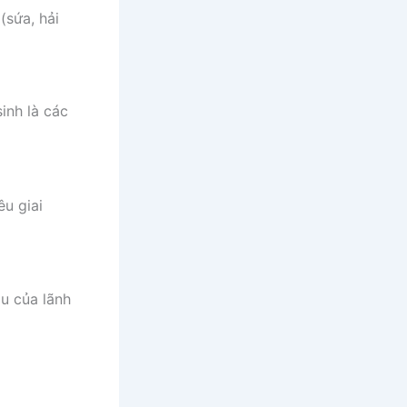
(sứa, hải
inh là các
êu giai
ầu của lãnh