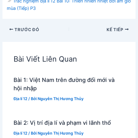
Trắc nghiệm địa lí 12 Bài 10: Thiên nhiên nhiệt đới ẩm gió
mùa (Tiếp) P3
TRƯỚC ĐÓ
KẾ TIẾP
Bài Viết Liên Quan
Bài 1: Việt Nam trên đường đổi mới và
hội nhập
Địa lí 12
/ Bởi
Nguyễn Thị Hương Thủy
Bài 2: Vị trí địa lí và phạm vi lãnh thổ
Địa lí 12
/ Bởi
Nguyễn Thị Hương Thủy