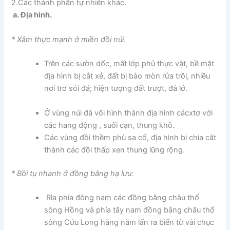
2.Các thành phần tự nhiên khác.
a. Địa hình.
* Xâm thực mạnh ở miền đồi núi
.
Trên các sườn dốc, mất lớp phủ thực vật, bề mặt
địa hình bị cắt xẻ, đất bị bào mòn rửa trôi, nhiều
nơi trơ sỏi đá; hiện tượng đất trượt, đá lở.
Ở vùng núi đá vôi hình thành địa hình cácxtơ với
các hang động , suối cạn, thung khô.
Các vùng đồi thềm phù sa cổ, địa hình bị chia cắt
thành các đồi thấp xen thung lũng rộng.
* Bồi tụ nhanh ở đồng bằng hạ lưu:
Rìa phía đông nam các đồng bằng châu thổ
sông Hồng và phía tây nam đồng bằng châu thổ
sông Cửu Long hằng năm lấn ra biển từ vài chục