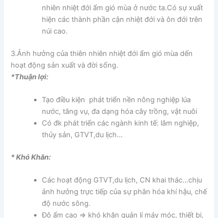
nhiên nhiệt đới ẩm gió mùa ở nước ta.Có sự xuất
hiện các thành phần cận nhiệt đới và ôn đới trên
núi cao.
3.Ảnh hưởng của thiên nhiên nhiệt đới ẩm gió mùa dến
hoạt động sản xuất và đời sống.
*Thuận lợi:
Tạo điều kiện phát triển nền nông nghiệp lúa
nước, tăng vụ, đa dạng hóa cây trồng, vật nuôi
Có đk phát triển các ngành kinh tế: lâm nghiệp,
thủy sản, GTVT,du lịch…
* Khó Khăn:
Các hoạt động GTVT,du lịch, CN khai thác…chịu
ảnh hưởng trực tiếp của sự phân hóa khí hậu, chế
độ nước sông.
Độ ẩm cao => khó khăn quản lí máy móc, thiết bị,