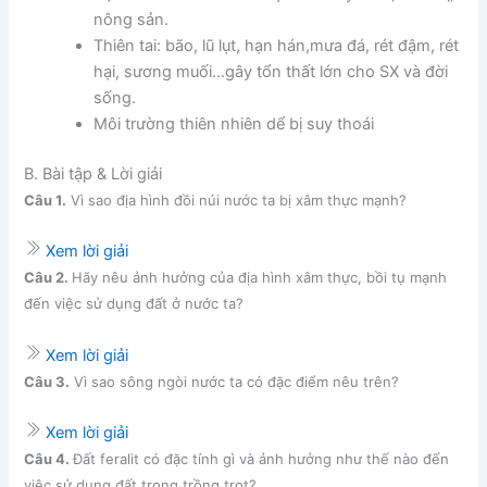
nông sản.
Thiên tai: bão, lũ lụt, hạn hán,mưa đá, rét đậm, rét
hại, sương muối…gây tổn thất lớn cho SX và đời
sống.
Môi trường thiên nhiên dể bị suy thoái
B. Bài tập & Lời giải
Câu 1.
Vì sao địa hình đồi núi nước ta bị xâm thực mạnh?
Xem lời giải
Câu 2.
Hãy nêu ảnh hưởng của địa hình xâm thực, bồi tụ mạnh
đến việc sử dụng đất ở nước ta?
Xem lời giải
Câu 3.
Vì sao sông ngòi nước ta có đặc điểm nêu trên?
Xem lời giải
Câu 4.
Đất feralit có đặc tính gì và ảnh hưởng như thế nào đến
việc sử dụng đất trong trồng trọt?