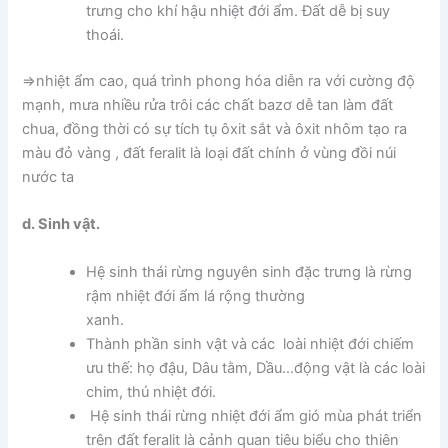
trưng cho khí hậu nhiệt đới ẩm. Đất dễ bị suy
thoái.
=>nhiệt ẩm cao, quá trình phong hóa diễn ra với cường độ
mạnh, mưa nhiều rửa trôi các chất bazơ dễ tan làm đất
chua, đồng thời có sự tích tụ ôxit sắt và ôxit nhôm tạo ra
màu đỏ vàng , đất feralit là loại đất chính ở vùng đồi núi
nước ta
d. Sinh vật.
Hệ sinh thái rừng nguyên sinh đặc trưng là rừng
rậm nhiệt đới ẩm lá rộng thường
xanh.
Thành phần sinh vật và các loài nhiệt đới chiếm
ưu thế: họ đậu, Dâu tằm, Dầu…động vật là các loài
chim, thú nhiệt đới.
Hệ sinh thái rừng nhiệt đới ẩm gió mùa phát triển
trên đất feralit là cảnh quan tiêu biểu cho thiên