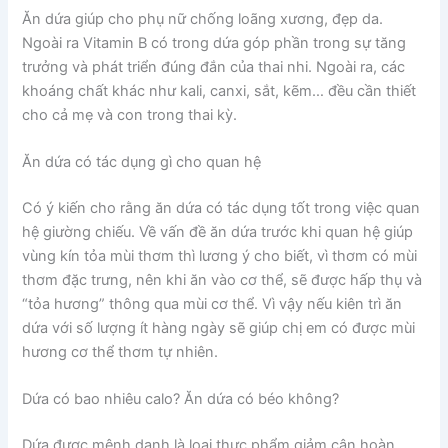
Ăn dứa giúp cho phụ nữ chống loãng xương, đẹp da.
Ngoài ra Vitamin B có trong dứa góp phần trong sự tăng
trưởng và phát triển đúng đắn của thai nhi. Ngoài ra, các
khoáng chất khác như kali, canxi, sắt, kẽm… đều cần thiết
cho cả mẹ và con trong thai kỳ.
Ăn dứa có tác dụng gì cho quan hệ
Có ý kiến cho rằng ăn dứa có tác dụng tốt trong việc quan
hệ giường chiếu. Về vấn đề ăn dứa trước khi quan hệ giúp
vùng kín tỏa mùi thơm thì lương ý cho biết, vì thơm có mùi
thơm đặc trưng, nên khi ăn vào cơ thể, sẽ được hấp thụ và
“tỏa hương” thông qua mùi cơ thể. Vì vậy nếu kiên trì ăn
dứa với số lượng ít hàng ngày sẽ giúp chị em có được mùi
hương cơ thể thơm tự nhiên.
Dứa có bao nhiêu calo? Ăn dứa có béo không?
Dứa được mệnh danh là loại thực phẩm giảm cân hoàn