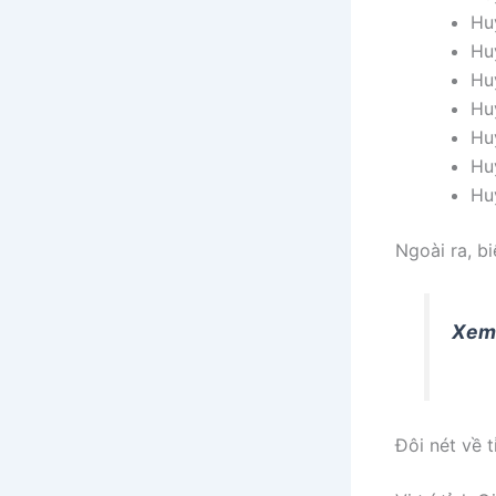
Huy
Huy
Hu
Hu
Hu
Hu
Hu
Ngoài ra, bi
Xem
Đôi nét về t