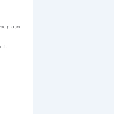
 vào phương
 là: