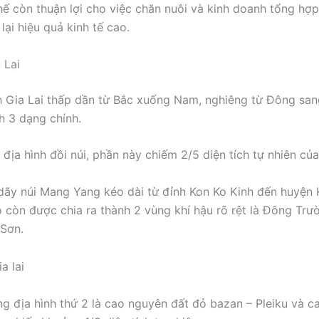
hế còn thuận lợi cho việc chăn nuôi và kinh doanh tổng hợ
ại hiệu quả kinh tế cao.
 Lai
nh Gia Lai thấp dần từ Bắc xuống Nam, nghiêng từ Đông san
nh 3 dạng chính.
 địa hình đồi núi, phần này chiếm 2/5 diện tích tự nhiên của
 dãy núi Mang Yang kéo dài từ đỉnh Kon Ko Kinh đến huyện 
 còn được chia ra thành 2 vùng khí hậu rõ rệt là Đông Trư
Sơn.
ng địa hình thứ 2 là cao nguyên đất đỏ bazan – Pleiku và 