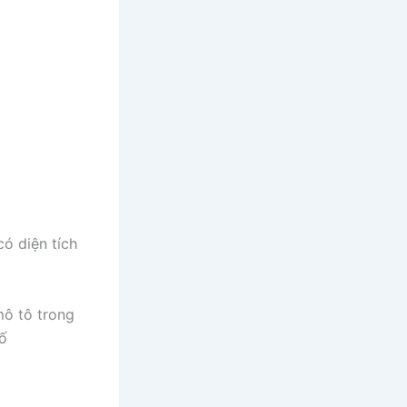
có diện tích
mô tô trong
ố