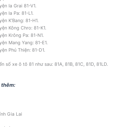
ện Ia Grai 81-V1.
ện Ia Pa: 81-L1.
yện K’Bang: 81-H1.
yện Kông Chro: 81-K1.
yện Krông Pa: 81-N1.
yện Mang Yang: 81-E1.
yện Phú Thiện: 81-D1.
ển số xe ô tô 81 như sau: 81A, 81B, 81C, 81D, 81LD.
 thêm:
ỉnh Gia Lai