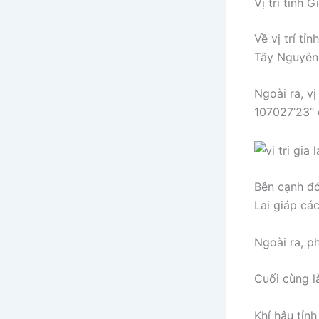
Vị trí tỉnh G
Về vị trí tỉ
Tây Nguyên
Ngoài ra, vị
107027’23” 
Bên cạnh đó
Lai giáp cá
Ngoài ra, p
Cuối cùng l
Khí hậu tỉnh