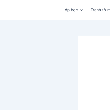
Nhảy
tới
Lớp học
Tranh tô 
nội
dung