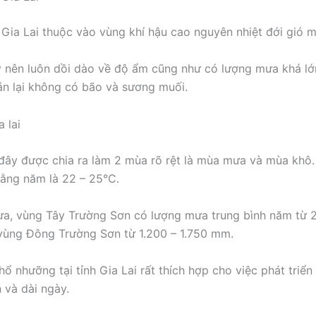
h Gia Lai thuộc vào vùng khí hậu cao nguyên nhiệt đới gió m
y nên luôn dồi dào về độ ẩm cũng như có lượng mưa khá lớ
n lại không có bão và sương muối.
 đây được chia ra làm 2 mùa rõ rệt là mùa mưa và mùa khô.
hằng năm là 22 – 25°C.
a, vùng Tây Trường Sơn có lượng mưa trung bình năm từ 2
vùng Đông Trường Sơn từ 1.200 – 1.750 mm.
hổ nhưỡng tại tỉnh Gia Lai rất thích hợp cho việc phát triể
 và dài ngày.