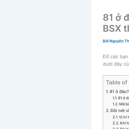
81 ở 
BSX t
Bởi
Nguyễn Th
Đố các bạn
dưới đây c
Table of
81 ở đâu?
81 ở đ
Mã bi
Đôi nét v
Vị trí
Khí h
Địa h