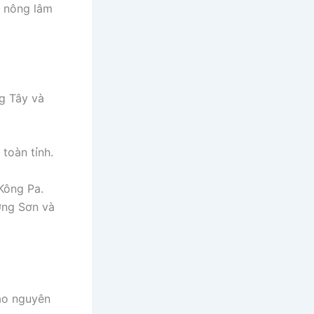
p nông lâm
g Tây và
 toàn tỉnh.
Kông Pa.
ờng Sơn và
cao nguyên