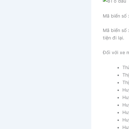
Mã biển số 
Mã biển số 
tiện đi lại.
Đối với xe 
Thà
Thị
Th
Hu
Hu
Hu
Hu
Hu
Hu