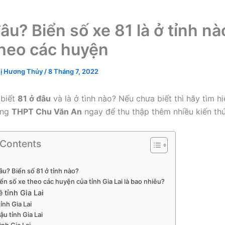
đâu? Biển số xe 81 là ở tỉnh n
heo các huyện
ị Hương Thủy
/
8 Tháng 7, 2022
 biết
81 ở đâu
và là ở tình nào? Nếu chưa biết thì hãy tìm hi
ùng
THPT Chu Văn An
ngay để thu thập thêm nhiều kiến th
 Contents
âu? Biển số 81 ở tỉnh nào?
ển số xe theo các huyện của tỉnh Gia Lai là bao nhiêu?
ề tỉnh Gia Lai
 tỉnh Gia Lai
ậu tỉnh Gia Lai
ình Gia Lai