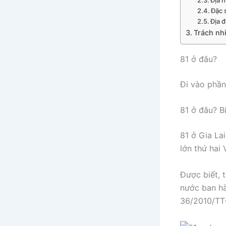
Đặc 
Địa đ
Trách nhi
81 ở đâu?
Đi vào phần 
81 ở đâu? B
81 ở Gia Lai
lớn thứ hai
Được biết, t
nước ban h
36/2010/TT-B