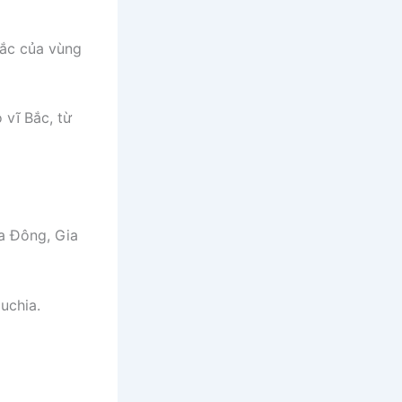
 Bắc của vùng
 vĩ Bắc, từ
ía Đông, Gia
uchia.