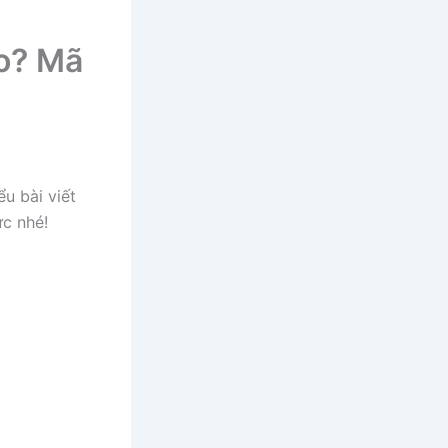
ào? Mã
ểu bài viết
ức nhé!