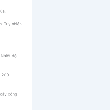
ùa.
n. Tuy nhiên
 Nhiệt độ
.200 –
n cây công