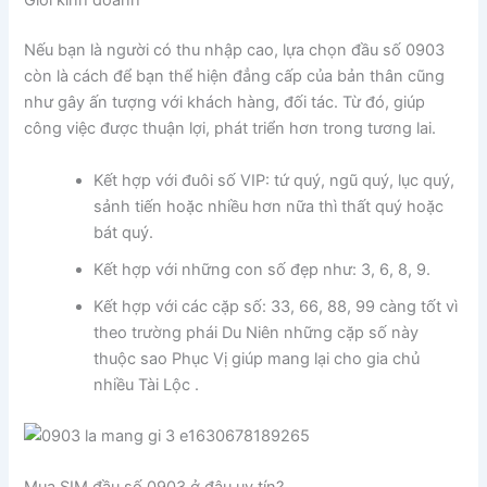
Giới kinh doanh
Nếu bạn là người có thu nhập cao, lựa chọn đầu số 0903
còn là cách để bạn thể hiện đẳng cấp của bản thân cũng
như gây ấn tượng với khách hàng, đối tác. Từ đó, giúp
công việc được thuận lợi, phát triển hơn trong tương lai.
Kết hợp với đuôi số VIP: tứ quý, ngũ quý, lục quý,
sảnh tiến hoặc nhiều hơn nữa thì thất quý hoặc
bát quý.
Kết hợp với những con số đẹp như: 3, 6, 8, 9.
Kết hợp với các cặp số: 33, 66, 88, 99 càng tốt vì
theo trường phái Du Niên những cặp số này
thuộc sao Phục Vị giúp mang lại cho gia chủ
nhiều Tài Lộc .
Mua SIM đầu số 0903 ở đâu uy tín?